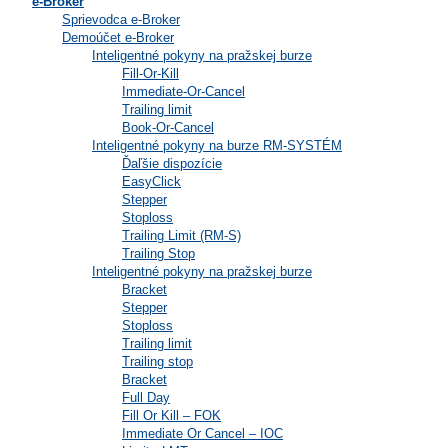
e-Broker
Sprievodca e-Broker
Demoúčet e-Broker
Inteligentné pokyny na pražskej burze
Fill-Or-Kill
Immediate-Or-Cancel
Trailing limit
Book-Or-Cancel
Inteligentné pokyny na burze RM-SYSTÉM
Ďaľšie dispozície
EasyClick
Stepper
Stoploss
Trailing Limit (RM-S)
Trailing Stop
Inteligentné pokyny na pražskej burze
Bracket
Stepper
Stoploss
Trailing limit
Trailing stop
Bracket
Full Day
Fill Or Kill – FOK
Immediate Or Cancel – IOC