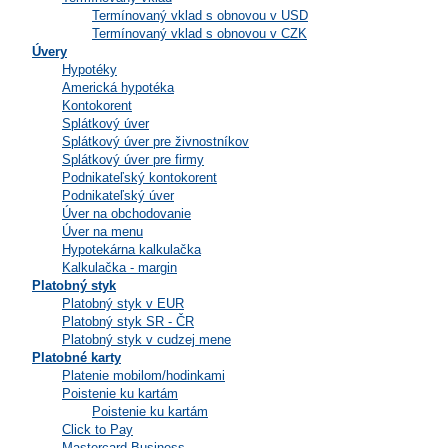
Termínovaný vklad s obnovou v USD
Termínovaný vklad s obnovou v CZK
Úvery
Hypotéky
Americká hypotéka
Kontokorent
Splátkový úver
Splátkový úver pre živnostníkov
Splátkový úver pre firmy
Podnikateľský kontokorent
Podnikateľský úver
Úver na obchodovanie
Úver na menu
Hypotekárna kalkulačka
Kalkulačka - margin
Platobný styk
Platobný styk v EUR
Platobný styk SR - ČR
Platobný styk v cudzej mene
Platobné karty
Platenie mobilom/hodinkami
Poistenie ku kartám
Poistenie ku kartám
Click to Pay
Mastercard Business