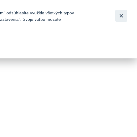
Slovensky
|
English
m" odsúhlasíte využitie všetkých typov
 nastavenia". Svoju voľbu môžete
h