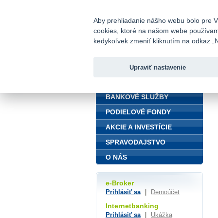
fio@fio.sk
Infomail:
Aby prehliadanie nášho webu bolo pre Vá
cookies, ktoré na našom webe používame.
Fio banka
kedykoľvek zmeniť kliknutím na odkaz „N
Upraviť nastavenie
ÚVOD
BANKOVÉ SLUŽBY
PODIELOVÉ FONDY
AKCIE A INVESTÍCIE
SPRAVODAJSTVO
O NÁS
e-Broker
Prihlásiť sa
|
Demoúčet
Internetbanking
Prihlásiť sa
|
Ukážka