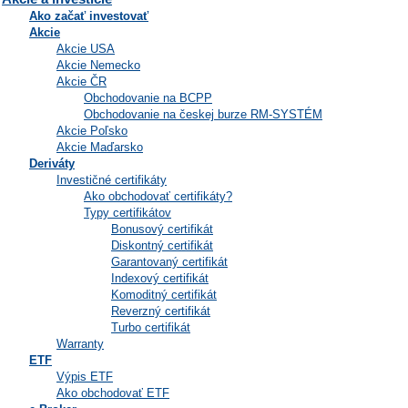
Ako začať investovať
Akcie
Akcie USA
Akcie Nemecko
Akcie ČR
Obchodovanie na BCPP
Obchodovanie na českej burze RM-SYSTÉM
Akcie Poľsko
Akcie Maďarsko
Deriváty
Investičné certifikáty
Ako obchodovať certifikáty?
Typy certifikátov
Bonusový certifikát
Diskontný certifikát
Garantovaný certifikát
Indexový certifikát
Komoditný certifikát
Reverzný certifikát
Turbo certifikát
Warranty
ETF
Výpis ETF
Ako obchodovať ETF