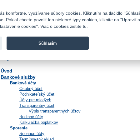
Kontakty
|
Cenník
|
Kariéra
|
Napíšte nám
|
Časté otázky
|
Bezpečnosť
s komfortné, využívame súbory cookies. Kliknutím na tlačidlo "Súhlasí
 Pokiaľ chcete povoliť len niektoré typy cookies, kliknite na "Upraviť
astavenie cookies“. Viac o cookies zistíte
tu
.
Fio banka sa zameriava na poskytovanie bežných bankovýc
služieb bez poplatkov a investícií do cenných papierov.
Súhlasím
Mapa stránok
Úvod
Bankové služby
Bankové účty
Osobný účet
Podnikateľský účet
Účty pre mladých
Transparentný účet
Výpis transparentných účtov
Rodinné účty
Kalkulačka poplatkov
Sporenie
Sporiace účty
Termínovaný vklad