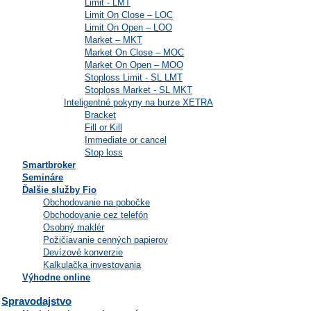
Limit - LMT
Limit On Close – LOC
Limit On Open – LOO
Market – MKT
Market On Close – MOC
Market On Open – MOO
Stoploss Limit - SL LMT
Stoploss Market - SL MKT
Inteligentné pokyny na burze XETRA
Bracket
Fill or Kill
Immediate or cancel
Stop loss
Smartbroker
Semináre
Ďalšie služby Fio
Obchodovanie na pobočke
Obchodovanie cez telefón
Osobný maklér
Požičiavanie cenných papierov
Devízové konverzie
Kalkulačka investovania
Výhodne online
Spravodajstvo