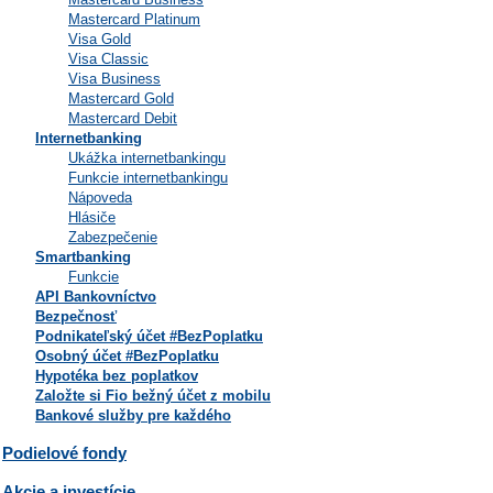
Mastercard Platinum
Visa Gold
Visa Classic
Visa Business
Mastercard Gold
Mastercard Debit
Internetbanking
Ukážka internetbankingu
Funkcie internetbankingu
Nápoveda
Hlásiče
Zabezpečenie
Smartbanking
Funkcie
API Bankovníctvo
Bezpečnosť
Podnikateľský účet #BezPoplatku
Osobný účet #BezPoplatku
Hypotéka bez poplatkov
Založte si Fio bežný účet z mobilu
Bankové služby pre každého
Podielové fondy
Akcie a investície