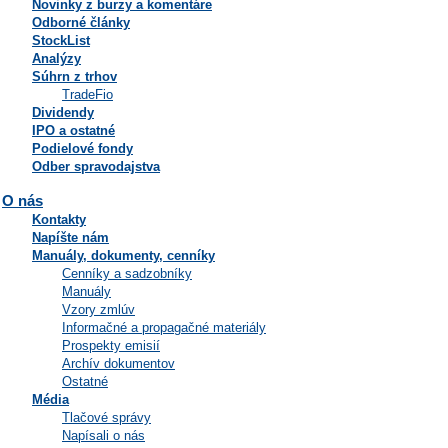
Novinky z burzy a komentáre
Odborné články
StockList
Analýzy
Súhrn z trhov
TradeFio
Dividendy
IPO a ostatné
Podielové fondy
Odber spravodajstva
O nás
Kontakty
Napíšte nám
Manuály, dokumenty, cenníky
Cenníky a sadzobníky
Manuály
Vzory zmlúv
Informačné a propagačné materiály
Prospekty emisií
Archív dokumentov
Ostatné
Média
Tlačové správy
Napísali o nás