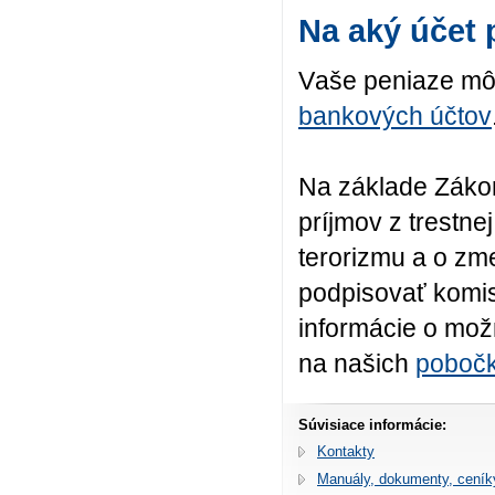
Na aký účet 
V
aše peniaze
mô
bankových
účtov
Na základe Zákon
príjmov z trestne
terorizmu a o zm
podpisovať komis
informácie o mož
na našich
poboč
Súvisiace informácie:
Kontakty
Manuály, dokumenty, ceník