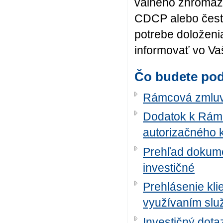
valného zhromažd
CDCP alebo čestn
potrebe doloženi
informovať vo Va
Čo budete po
Rámcová zmluva
Dodatok k Rámc
autorizačného 
Prehľad dokume
investičné
Prehlásenie kli
využívaním slu
Investičný dota