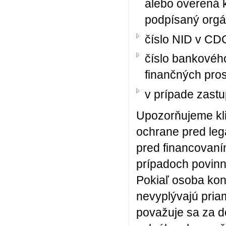
alebo overená k
podpísaný orgá
číslo NID v CD
číslo bankovéh
finančných pros
v prípade zastu
Upozorňujeme kli
ochrane pred lega
pred financovan
prípadoch povinní
Pokiaľ osoba kon
nevyplývajú priam
považuje sa za do