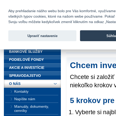
fio@fio.sk
Infomail:
Kontakty
|
Cenník
|
Kariéra
|
N
Aby prehliadanie nášho webu bolo pre Vás komfortné, využívame sú
všetkých typov cookies, ktoré na našom webe používame. Pokiaľ chc
Fio banka
Svoju voľbu môžete kedykoľvek zmeniť kliknutím na odkaz „Nastave
Fio banka 
služieb bez
Upraviť nastavenie
Súhla
ÚVOD
Úvod
>
O nás
>
Ako
BANKOVÉ SLUŽBY
PODIELOVÉ FONDY
Chcem inve
AKCIE A INVESTÍCIE
Chcete si založi
SPRAVODAJSTVO
O NÁS
niekoľko krokov v
Kontakty
5 krokov pre
Napíšte nám
Manuály, dokumenty,
cenníky
Vyberte si najb