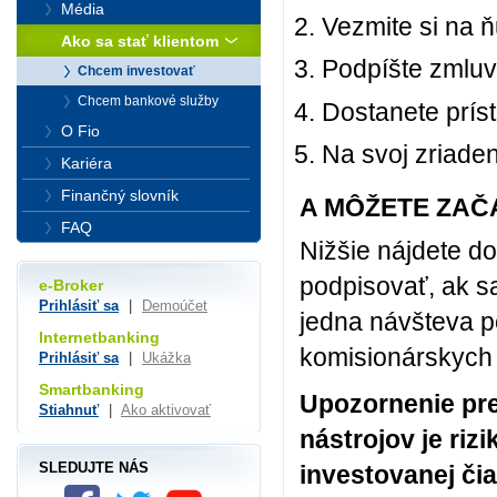
Média
Vezmite si na 
Ako sa stať klientom
Podpíšte zmluv
Chcem investovať
Chcem bankové služby
Dostanete príst
O Fio
Na svoj zriaden
Kariéra
Finančný slovník
A MÔŽETE ZAČ
FAQ
Nižšie nájdete d
podpisovať, ak s
e-Broker
Prihlásiť sa
|
Demoúčet
jedna návšteva 
Internetbanking
komisionárskych 
Prihlásiť sa
|
Ukážka
Smartbanking
Upozornenie pre
Stiahnuť
|
Ako aktivovať
nástrojov je riz
SLEDUJTE NÁS
investovanej čia