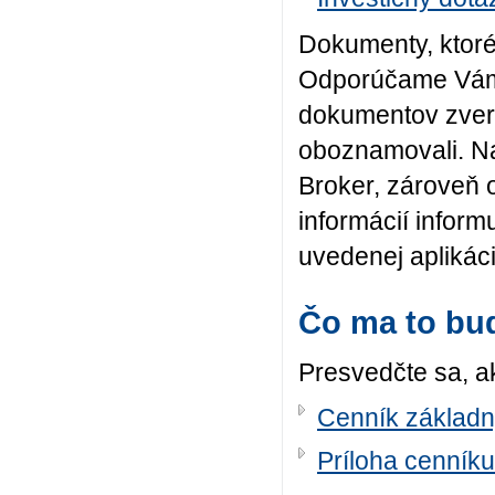
Dokumenty, ktoré
Odporúčame Vám,
dokumentov zvere
oboznamovali. Naš
Broker, zárove
informácií infor
uvedenej aplikáci
Čo ma to bu
Presvedčte sa, a
Cenník základn
Príloha cenníku