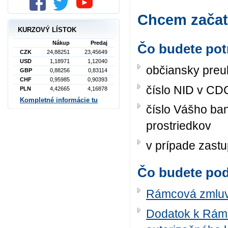
Chcem začať
KURZOVÝ LÍSTOK
Nákup
Predaj
Čo budete pot
CZK
24,88251
23,45649
USD
1,18971
1,12040
občiansky preu
GBP
0,88256
0,83114
CHF
0,95985
0,90393
číslo NID v CD
PLN
4,42665
4,16878
Kompletné informácie tu
číslo Vášho ba
prostriedkov
v prípade zast
Čo budete po
Rámcová zmluva
Dodatok k Rámc