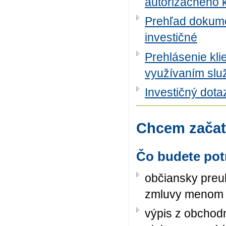
autorizačného 
Prehľad dokume
investičné
Prehlásenie kli
využívaním služ
Investičný dota
Chcem začať
Čo budete pot
občiansky preu
zmluvy menom s
výpis z obchodn