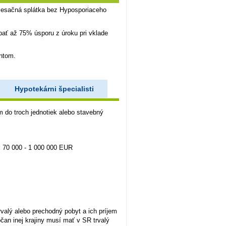
mesačná splátka bez Hyposporiaceho
ť až 75% úsporu z úroku pri vklade
ontom.
Hypotekárni špecialisti
m do troch jednotiek alebo stavebný
:
70 000 - 1 000 000 EUR
alý alebo prechodný pobyt a ich príjem
an inej krajiny musí mať v SR trvalý