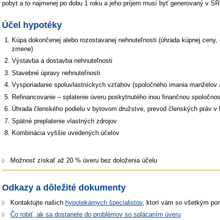
pobyt a to najmenej po dobu 1 roku a jeho príjem musí byť generovaný v SR
Účel hypotéky
Kúpa dokončenej alebo rozostavanej nehnuteľnosti (úhrada kúpnej ceny, d
zmene)
Výstavba a dostavba nehnuteľnosti
Stavebné úpravy nehnuteľnosti
Vysporiadanie spoluvlastníckych vzťahov (spoločného imania manželov 
Refinancovanie – splatenie úveru poskytnutého inou finančnou spoločn
Úhrada členského podielu v bytovom družstve, prevod členských práv v
Spätné preplatenie vlastných zdrojov
Kombinácia vyššie uvedených účelov
Možnosť získať až 20 % úveru bez doloženia účelu
Odkazy a dôležité dokumenty
Kontaktujte našich
hypotekárnych špecialistov
, ktorí vám so všetkým po
Čo robiť, ak sa dostanete do problémov so splácaním úveru