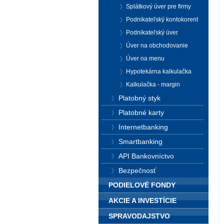
Splátkový úver pre firmy
Podnikateľský kontokorent
Podnikateľský úver
Úver na obchodovanie
Úver na menu
Hypotekárna kalkulačka
Kalkulačka - margin
Platobný styk
Platobné karty
Internetbanking
Smartbanking
API Bankovníctvo
Bezpečnosť
PODIELOVÉ FONDY
AKCIE A INVESTÍCIE
SPRAVODAJSTVO