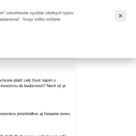
Slovensky
|
English
m" odsúhlasíte využitie všetkých typov
 nastavenia". Svoju voľbu môžete
h
cete platiť celý život nájom s
investíciu do budúcnosti? Nech už je
erváciu prostriedkov aj čerpanie úveru.