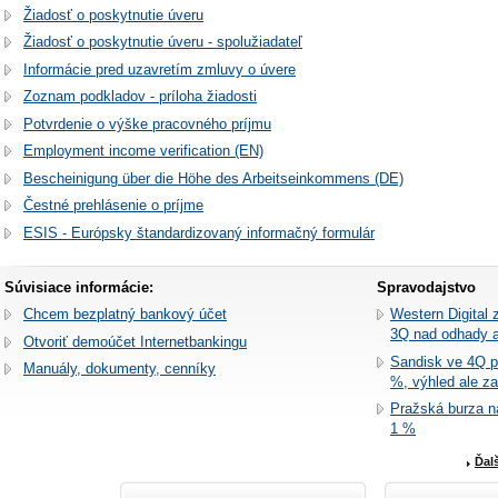
Žiadosť o poskytnutie úveru
Žiadosť o poskytnutie úveru - spolužiadateľ
Informácie pred uzavretím zmluvy o úvere
Zoznam podkladov - príloha žiadosti
Potvrdenie o výške pracovného príjmu
Employment income verification (EN)
Bescheinigung über die Höhe des Arbeitseinkommens (DE)
Čestné prehlásenie o príjme
ESIS - Európsky štandardizovaný informačný formulár
Súvisiace informácie:
Spravodajstvo
Chcem bezplatný bankový účet
Western Digital 
3Q nad odhady a
Otvoriť demoúčet Internetbankingu
Sandisk ve 4Q př
Manuály, dokumenty, cenníky
%, výhled ale z
Pražská burza n
1 %
Ďal