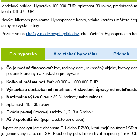
Modelový príklad: Hypotéka 100 000 EUR, splatnosť 30 rokov, predpísaná 
konta 431,37 EUR.
Novým klientom ponúkame Hyposporiace konto, vďaka ktorému môžete čerpa
sumy vo výške istiny.
Pozrite sa na
ukážky modelových príkladov
, ako ušetriť s Hyposporiacim k
Fio hypotéka
Ako získať hypotéku
Priebeh
Čo je možné financovať:
byt, rodinný dom, rekreačný objekt, bytový do
pozemok určený na zástavbu pre bývanie
Koľko si môžete požičať:
40 000 - 1 000 000 EUR
Výstavba a dostavba nehnuteľnosti + stavebné úpravy nehnuteľnosti
Maximálna výška úveru:
85 % hodnoty nehnuteľnosti
Splatnosť: 10 - 30 rokov
Fixácia pevnej úrokovej sadzby 1, 2, 3 a 5 rokov
Až 3 spoludlžníci
(popri žiadateľovi o úver)
Hypotéky poskytujeme občanom EU alebo EZVO, ktorí majú na území SR trv
je generovaný na území SR. Prechodný pobyt musí trvať najmenej 1 rok. Obč