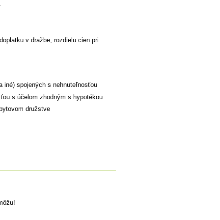
.
oplatku v dražbe, rozdielu cien pri
a iné) spojených s nehnuteľnosťou
osťou s účelom zhodným s hypotékou
 bytovom družstve
môžu!