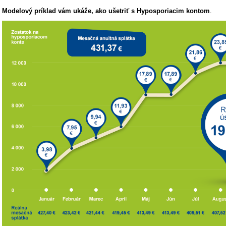
Modelový príklad vám ukáže, ako ušetriť s Hyposporiacim kontom
.