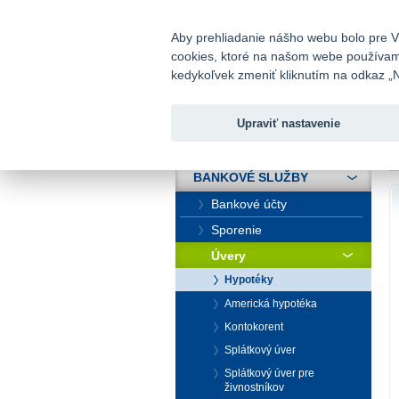
fio@fio.sk
Infomail:
Aby prehliadanie nášho webu bolo pre Vá
cookies, ktoré na našom webe používame.
Fio banka
kedykoľvek zmeniť kliknutím na odkaz „N
Upraviť nastavenie
ÚVOD
Ú
BANKOVÉ SLUŽBY
Bankové účty
Sporenie
Úvery
Hypotéky
Americká hypotéka
Kontokorent
Splátkový úver
Splátkový úver pre
živnostníkov