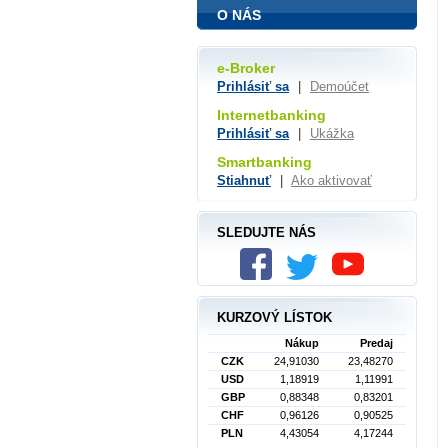
O NÁS
e-Broker
Prihlásiť sa
|
Demoúčet
Internetbanking
Prihlásiť sa
|
Ukážka
Smartbanking
Stiahnuť
|
Ako aktivovať
SLEDUJTE NÁS
KURZOVÝ LÍSTOK
Nákup
Predaj
CZK
24,91030
23,48270
USD
1,18919
1,11991
GBP
0,88348
0,83201
CHF
0,96126
0,90525
PLN
4,43054
4,17244