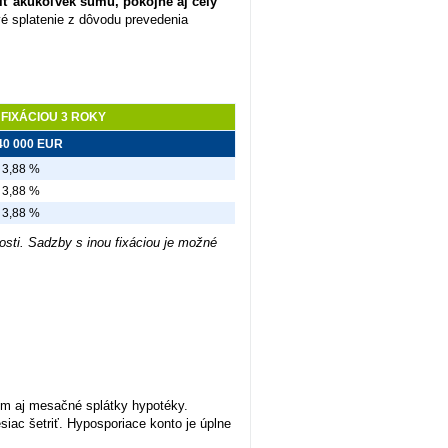
iť akúkoľvek sumu, pokojne aj celý
é splatenie z dôvodu prevedenia
FIXÁCIOU 3 ROKY
40 000 EUR
3,88 %
3,88 %
3,88 %
osti. Sadzby s
inou
fixáciou je možné
ým aj mesačné splátky hypotéky.
ac šetriť. Hyposporiace konto je úplne