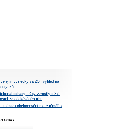
zveřejnil výsledky za 2Q i výhled na
nalytiků
ekonal odhady, tržby vzrostly o 372
aostal za očekáváním trhu
a začátku obchodování roste téměř o
šie správy