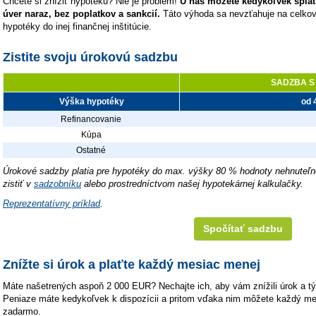
Chcete si znížiť hypotéku? Nie je problém!
U nás môžete kedykoľvek splat
úver naraz, bez poplatkov a sankcií.
Táto výhoda sa nevzťahuje na celkov
hypotéky do inej finančnej inštitúcie.
Zistite svoju úrokovú sadzbu
SADZBA S 
Výška hypotéky
od 
Refinancovanie
Kúpa
Ostatné
Úrokové sadzby platia pre hypotéky do max. výšky 80 % hodnoty nehnuteľn
zistiť v
sadzobníku
alebo prostredníctvom našej hypotekárnej kalkulačky.
Reprezentatívny príklad
.
Spočítať sadzbu
Znížte si úrok a plaťte každý mesiac menej
Máte našetrených aspoň 2 000 EUR? Nechajte ich, aby vám znížili úrok a t
Peniaze máte kedykoľvek k dispozícii a pritom vďaka nim môžete každý mesi
zadarmo.