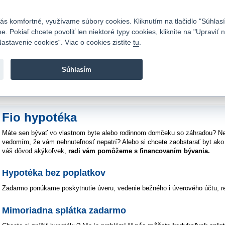
Kontakty
|
Cenník
|
Kariéra
|
Napíšte nám
|
Časté otázky
|
Bezpečnosť
s komfortné, využívame súbory cookies. Kliknutím na tlačidlo "Súhlasí
 Pokiaľ chcete povoliť len niektoré typy cookies, kliknite na "Upraviť
astavenie cookies“. Viac o cookies zistíte
tu
.
Fio banka sa zameriava na poskytovanie bežných bankovýc
služieb bez poplatkov a investícií do cenných papierov.
Súhlasím
vod
>
Bankové služby
>
Úvery
>
Hypotéky
Fio hypotéka
Máte sen bývať vo vlastnom byte alebo rodinnom domčeku so záhradou? Nech
vedomím, že vám nehnuteľnosť nepatrí? Alebo si chcete zaobstarať byt ako 
váš dôvod akýkoľvek,
radi vám pomôžeme s financovaním bývania.
Hypotéka bez poplatkov
Zadarmo ponúkame poskytnutie úveru, vedenie bežného i úverového účtu, rez
Mimoriadna splátka zadarmo