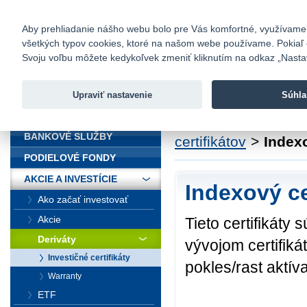
fio@fio.sk
Infomail:
Kontakty
|
Cenník
|
Kariéra
|
N
Aby prehliadanie nášho webu bolo pre Vás komfortné, využívame sú
všetkých typov cookies, ktoré na našom webe používame. Pokiaľ chc
Fio banka
Svoju voľbu môžete kedykoľvek zmeniť kliknutím na odkaz „Nastave
Fio banka 
služieb bez
Upraviť nastavenie
Súhla
ÚVOD
Úvod
>
Akcie a inve
BANKOVÉ SLUŽBY
certifikátov
>
Indexo
PODIELOVÉ FONDY
AKCIE A INVESTÍCIE
Indexový ce
Ako začať investovať
Akcie
Tieto certifikáty
Deriváty
vývojom certifiká
Investičné certifikáty
pokles/rast aktív
Warranty
ETF