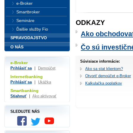
e-Broker
Smartbroker
Semináre
ODKAZY
Ďalšie služby Fio
Ako obchodovať 
SPRAVODAJSTVO
Čo sú investičné
O NÁS
Súvisiace informácie:
e-Broker
Prihlásiť sa
|
Demoúčet
Ako sa stat klientom?
Otvoriť demoúčet e-Broker
Internetbanking
Prihlásiť sa
|
Ukážka
Kalkulačka poplatkov
Smartbanking
Stiahnuť
|
Ako aktivovať
SLEDUJTE NÁS