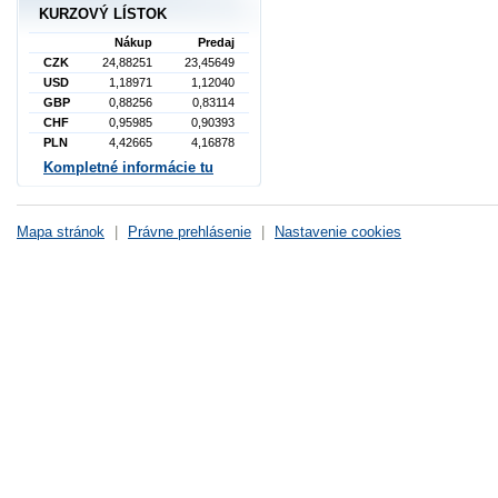
KURZOVÝ LÍSTOK
Nákup
Predaj
CZK
24,88251
23,45649
USD
1,18971
1,12040
GBP
0,88256
0,83114
CHF
0,95985
0,90393
PLN
4,42665
4,16878
Kompletné informácie tu
Mapa stránok
|
Právne prehlásenie
|
Nastavenie cookies