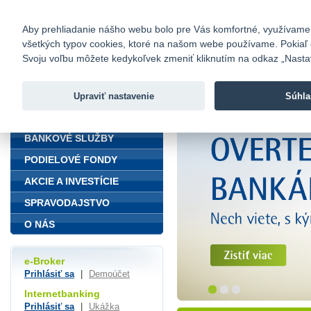
fio@fio.sk
Infomail:
Kontakty
|
Cenník
|
Kariéra
|
N
Aby prehliadanie nášho webu bolo pre Vás komfortné, využívame sú
všetkých typov cookies, ktoré na našom webe používame. Pokiaľ chc
Fio banka
Svoju voľbu môžete kedykoľvek zmeniť kliknutím na odkaz „Nastave
Fio banka 
služieb bez
Upraviť nastavenie
Súhla
ÚVOD
BANKOVÉ SLUŽBY
PODIELOVÉ FONDY
AKCIE A INVESTÍCIE
SPRAVODAJSTVO
O NÁS
e-Broker
Prihlásiť sa
|
Demoúčet
Internetbanking
Prihlásiť sa
|
Ukážka