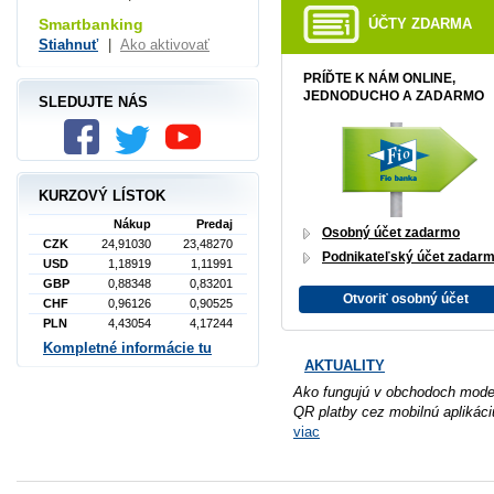
Smartbanking
ÚČTY ZDARMA
Stiahnuť
|
Ako aktivovať
PRÍĎTE K NÁM ONLINE,
JEDNODUCHO A ZADARMO
SLEDUJTE NÁS
KURZOVÝ LÍSTOK
Nákup
Predaj
Osobný účet zadarmo
CZK
24,91030
23,48270
Podnikateľský účet zadar
USD
1,18919
1,11991
GBP
0,88348
0,83201
Otvoriť osobný účet
CHF
0,96126
0,90525
PLN
4,43054
4,17244
Kompletné informácie tu
AKTUALITY
Ako fungujú v obchodoch mode
QR platby cez mobilnú aplikáci
viac