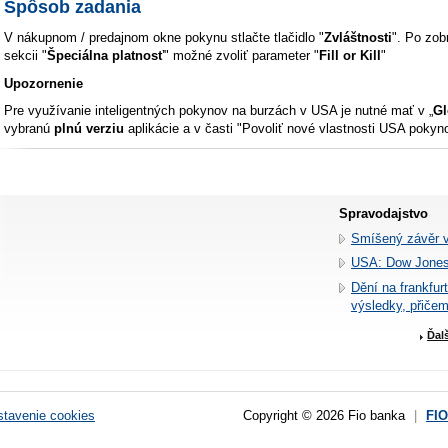
Spôsob zadania
V nákupnom / predajnom okne pokynu stlačte tlačidlo "
Zvláštnosti
". Po zob
sekcii "
Špeciálna platnosť
" možné zvoliť parameter "
Fill or Kill
"
Upozornenie
Pre využívanie inteligentných pokynov na burzách v USA je nutné mať v „
Gl
vybranú
plnú verziu
aplikácie a v časti "Povoliť nové vlastnosti USA poky
Spravodajstvo
Smíšený závěr 
USA: Dow Jones
Dění na frankfur
výsledky, přiče
Ďal
tavenie cookies
Copyright © 2026 Fio banka
|
FI