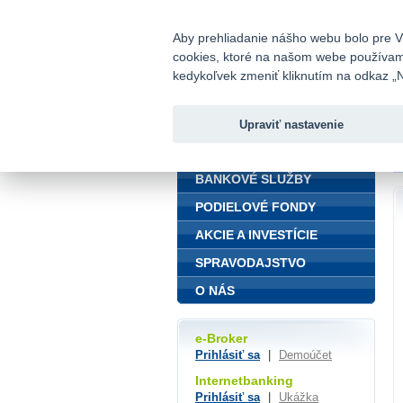
fio@fio.sk
Infomail:
Aby prehliadanie nášho webu bolo pre Vá
cookies, ktoré na našom webe používame.
Fio banka
kedykoľvek zmeniť kliknutím na odkaz „N
Upraviť nastavenie
ÚVOD
Ú
BANKOVÉ SLUŽBY
PODIELOVÉ FONDY
AKCIE A INVESTÍCIE
SPRAVODAJSTVO
O NÁS
e-Broker
Prihlásiť sa
|
Demoúčet
Internetbanking
Prihlásiť sa
|
Ukážka