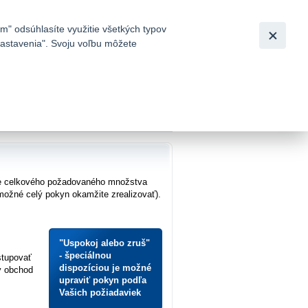
Slovensky
|
English
m" odsúhlasíte využitie všetkých typov
 nastavenia". Svoju voľbu môžete
h
nie celkového požadovaného množstva
možné celý pokyn okamžite zrealizovať).
"Uspokoj alebo zruš"
- špeciálnou
stupovať
dispozíciou je možné
ý obchod
upraviť pokyn podľa
Vašich požiadaviek