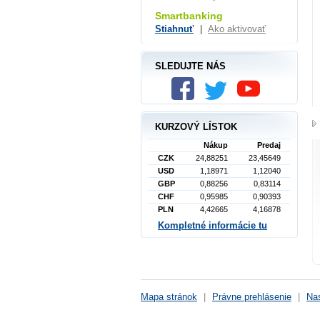
Smartbanking
Stiahnuť
|
Ako aktivovať
SLEDUJTE NÁS
KURZOVÝ LÍSTOK
Nákup
Predaj
CZK
24,88251
23,45649
USD
1,18971
1,12040
GBP
0,88256
0,83114
CHF
0,95985
0,90393
PLN
4,42665
4,16878
Kompletné informácie tu
Mapa stránok
|
Právne prehlásenie
|
Nas