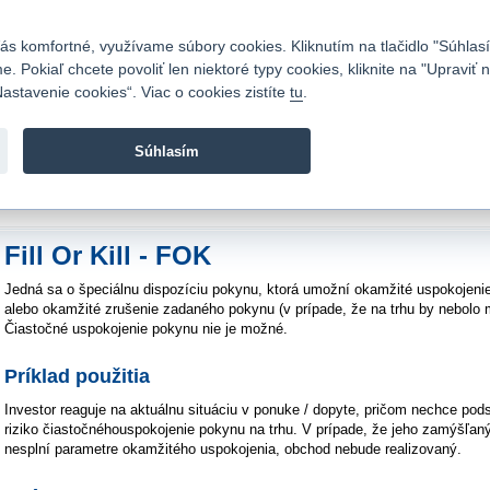
Kontakty
|
Cenník
|
Kariéra
|
Napíšte nám
|
Časté otázky
|
Bezpečnosť
s komfortné, využívame súbory cookies. Kliknutím na tlačidlo "Súhlasí
 Pokiaľ chcete povoliť len niektoré typy cookies, kliknite na "Upraviť
astavenie cookies“. Viac o cookies zistíte
tu
.
Fio banka sa zameriava na poskytovanie bežných bankovýc
služieb bez poplatkov a investícií do cenných papierov.
Súhlasím
vod
>
>
Fill Or Kill – FOK
Fill Or Kill - FOK
Jedná sa o špeciálnu dispozíciu pokynu, ktorá umožní okamžité uspokoje
alebo okamžité zrušenie zadaného pokynu (v prípade, že na trhu by nebolo 
Čiastočné uspokojenie pokynu nie je možné.
Príklad použitia
Investor reaguje na aktuálnu situáciu v ponuke / dopyte, pričom nechce pod
riziko čiastočnéhouspokojenie pokynu na trhu. V prípade, že jeho zamýšľan
nesplní parametre okamžitého uspokojenia, obchod nebude realizovaný.