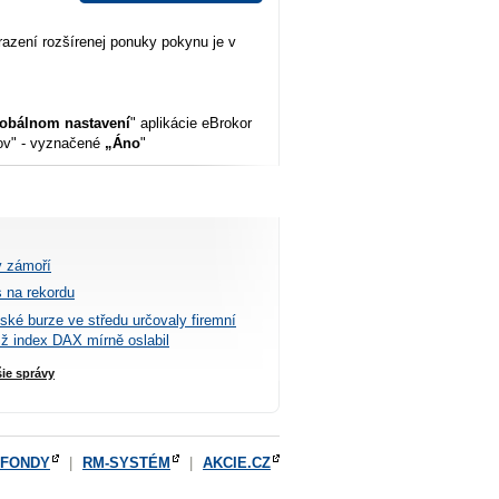
razení rozšírenej ponuky pokynu je v
obálnom nastavení
" aplikácie eBrokor
nov" - vyznačené
„Áno
"
v zámoří
 na rekordu
tské burze ve středu určovaly firemní
mž index DAX mírně oslabil
šie správy
OFONDY
|
RM-SYSTÉM
|
AKCIE.CZ