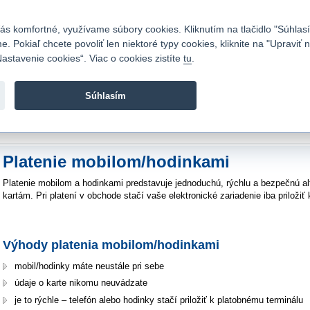
Kontakty
|
Cenník
|
Kariéra
|
Napíšte nám
|
Časté otázky
|
Bezpečnosť
s komfortné, využívame súbory cookies. Kliknutím na tlačidlo "Súhlasí
 Pokiaľ chcete povoliť len niektoré typy cookies, kliknite na "Upraviť
astavenie cookies“. Viac o cookies zistíte
tu
.
Fio banka sa zameriava na poskytovanie bežných bankovýc
služieb bez poplatkov a investícií do cenných papierov.
Súhlasím
vod
>
Bankové služby
>
Platobné karty
>
Platenie mobilom/hodinkami
Platenie mobilom/hodinkami
Platenie mobilom a hodinkami predstavuje jednoduchú, rýchlu a bezpečnú a
kartám. Pri platení v obchode stačí vaše elektronické zariadenie iba priložiť 
Výhody platenia mobilom/hodinkami
mobil/hodinky máte neustále pri sebe
údaje o karte nikomu neuvádzate
je to rýchle – telefón alebo hodinky stačí priložiť k platobnému terminálu