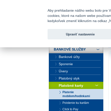
fio@fio.sk
Infomail:
Aby prehliadanie nášho webu bolo pre Vá
cookies, ktoré na našom webe používame.
Fio banka
kedykoľvek zmeniť kliknutím na odkaz „N
Upraviť nastavenie
ÚVOD
Ú
BANKOVÉ SLUŽBY
Bankové účty
Sporenie
Úvery
Platobný styk
Platobné karty
Platenie
mobilom/hodinkami
Poistenie ku kartám
Click to Pay