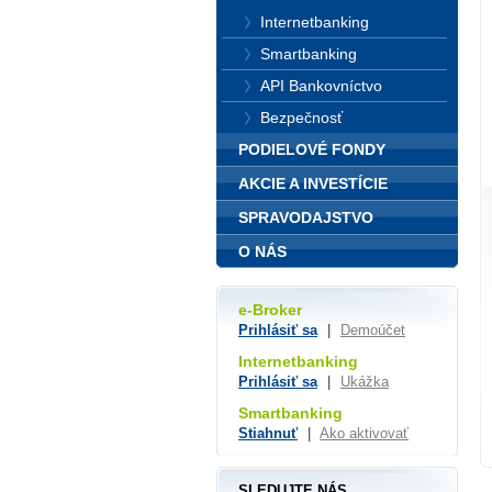
Internetbanking
Smartbanking
API Bankovníctvo
Bezpečnosť
PODIELOVÉ FONDY
AKCIE A INVESTÍCIE
SPRAVODAJSTVO
O NÁS
e-Broker
Prihlásiť sa
|
Demoúčet
Internetbanking
Prihlásiť sa
|
Ukážka
Smartbanking
Stiahnuť
|
Ako aktivovať
SLEDUJTE NÁS