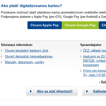
Ako platiť digitalizovanou kartou?
Ponúkame možnosť platiť platobnou kartou prostredníctvom mobilného telef
Podporujeme platenie s Apple Pay (pre iOS), Google Pay (pre Android) a Ga
Chcem Apple Pay
Chcem Google Pay
Ch
Súvisiace informácie:
Spravodajstvo
Chcem bezplatný bankový účet
ČEZ: odhady ho
Otvoriť demoúčet Internetbankingu
AppLovin ve 2Q 
EBITDA, výhled 
Manuály, dokumenty, ceníky
konsensem
Vývoj cen komod
%), zlato (+0,68
Ďal
Ako sa stať klientom?
Kalkula