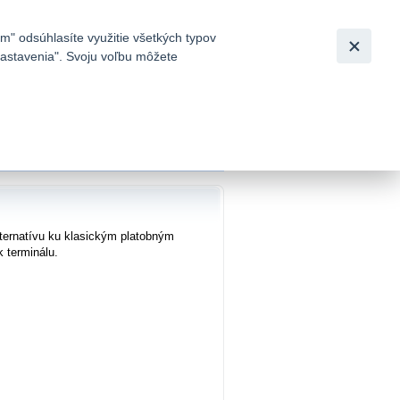
Slovensky
|
English
m" odsúhlasíte využitie všetkých typov
 nastavenia". Svoju voľbu môžete
h
lternatívu ku klasickým platobným
k terminálu.