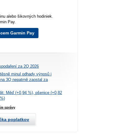
ónu alebo šikovných hodiniek.
rmin Pay.
cem Garmin Pay
spodaření za 2Q 2026
těsně minul odhady výnosů i
na 3Q nepatrně zaostal za
it: Měď (+0,94 %), pšenice (+0,82
 %)
šie správy
čka poplatkov