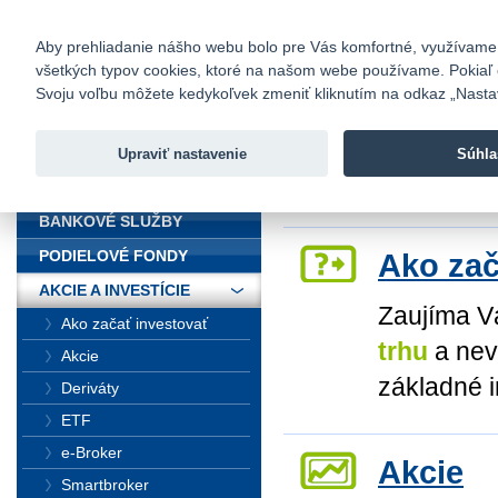
fio@fio.sk
Infomail:
Kontakty
|
Cenník
|
Kariéra
|
N
Aby prehliadanie nášho webu bolo pre Vás komfortné, využívame sú
všetkých typov cookies, ktoré na našom webe používame. Pokiaľ chc
Fio banka
Svoju voľbu môžete kedykoľvek zmeniť kliknutím na odkaz „Nastave
Fio banka 
služieb bez
Upraviť nastavenie
Súhla
ÚVOD
Úvod
>
Akcie a inv
BANKOVÉ SLUŽBY
Ako zač
PODIELOVÉ FONDY
AKCIE A INVESTÍCIE
Zaujíma 
Ako začať investovať
trhu
a nev
Akcie
základné 
Deriváty
ETF
e-Broker
Akcie
Smartbroker