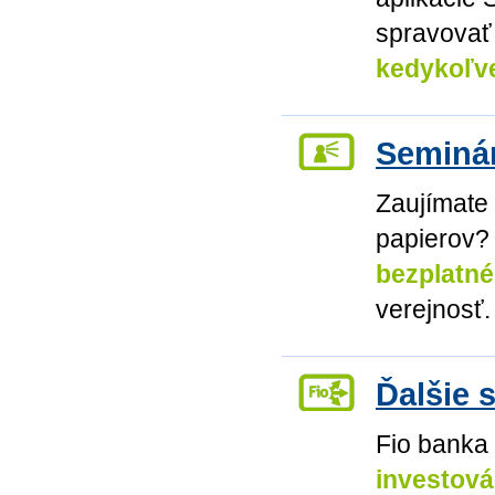
spravovať 
kedykoľve
Seminá
Zaujímate 
papierov? 
bezplatné
verejnosť.
Ďalšie 
Fio banka
investová