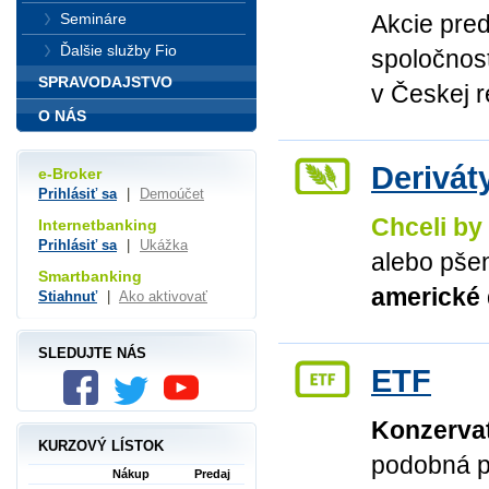
Akcie pred
Semináre
Ďalšie služby Fio
spoločnost
SPRAVODAJSTVO
v Českej 
O NÁS
Derivát
e-Broker
Prihlásiť sa
|
Demoúčet
Chceli by
Internetbanking
Prihlásiť sa
|
Ukážka
alebo pšen
Smartbanking
americké 
Stiahnuť
|
Ako aktivovať
SLEDUJTE NÁS
ETF
Konzervat
KURZOVÝ LÍSTOK
podobná p
Nákup
Predaj