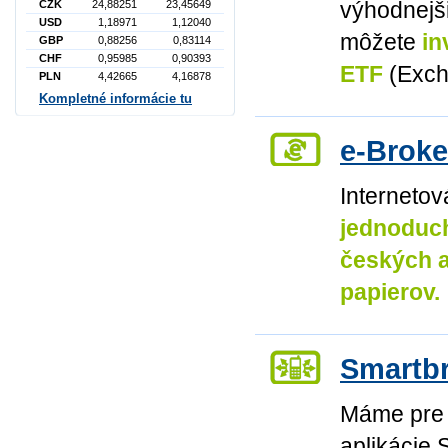
výhodnejš
CZK
24,88251
23,45649
USD
1,18971
1,12040
môžete
in
GBP
0,88256
0,83114
CHF
0,95985
0,90393
ETF
(Exch
PLN
4,42665
4,16878
Kompletné informácie tu
e-Broke
Internetov
jednoduc
českých a
papierov.
Smartb
Máme pre 
aplikácie 