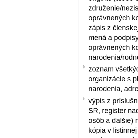
združenie/nezi
oprávnených kon
zápis z členske
mená a podpisy
oprávnených ko
narodenia/rodné
zoznam všetkýc
organizácie s p
narodenia, adr
výpis z prísluš
SR, register na
osôb a ďalšie) 
kópia v listinn