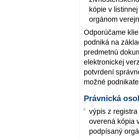
kópie v listinn
orgánom verejn
Odporúčame klien
podniká na zákla
predmetnú dokume
elektronickej verz
potvrdení správno
možné podnikateľ
Právnická oso
výpis z registra
overená kópia v 
podpísaný orgá