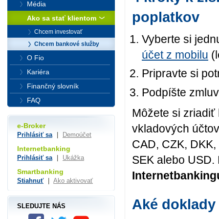
Média
poplatkov
Ako sa stať klientom
Chcem investovať
Vyberte si jed
Chcem bankové služby
účet z mobilu
(
O Fio
Pripravte si po
Kariéra
Finančný slovník
Podpíšte zmluv
FAQ
Môžete si zriadiť
e-Broker
vkladových účtov
Prihlásiť sa
|
Demoúčet
CAD, CZK, DKK, 
Internetbanking
SEK alebo USD. 
Prihlásiť sa
|
Ukážka
Smartbanking
Internetbanking
Stiahnuť
|
Ako aktivovať
Aké doklady
SLEDUJTE NÁS