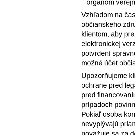
orgánom verejn
Vzhľadom na čas
občianskeho zdr
klientom, aby pr
elektronickej ver
potvrdení správno
možné účet občia
Upozorňujeme kli
ochrane pred lega
pred financovan
prípadoch povinní
Pokiaľ osoba kon
nevyplývajú priam
považuje sa za do