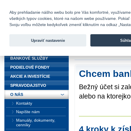
fio@fio.sk
Infomail:
Kontakty
|
Cenník
|
Kariéra
|
N
Aby prehliadanie nášho webu bolo pre Vás komfortné, využívame sú
všetkých typov cookies, ktoré na našom webe používame. Pokiaľ chc
Fio banka
Svoju voľbu môžete kedykoľvek zmeniť kliknutím na odkaz „Nastave
Fio banka 
služieb bez
Upraviť nastavenie
Súhla
ÚVOD
Úvod
>
O nás
>
Ako
BANKOVÉ SLUŽBY
PODIELOVÉ FONDY
Chcem bank
AKCIE A INVESTÍCIE
Bežný účet si zal
SPRAVODAJSTVO
O NÁS
alebo na ktorejk
Kontakty
Napíšte nám
Manuály, dokumenty,
cenníky
4 kroky k zí