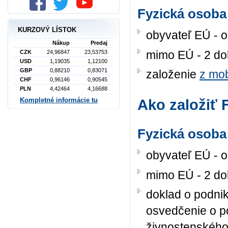
Fyzická osoba
KURZOVÝ LÍSTOK
obyvateľ EÚ - 
Nákup
Predaj
mimo EÚ - 2 dok
CZK
24,96847
23,53753
USD
1,19035
1,12100
GBP
0,88210
0,83071
založenie
z mob
CHF
0,96146
0,90545
PLN
4,42464
4,16688
Kompletné informácie tu
Ako založiť 
Fyzická osoba
obyvateľ EÚ - 
mimo EÚ - 2 dok
doklad o podnik
osvedčenie o po
živnostenského 