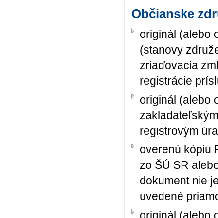
Občianske zdr
originál (aleb
(stanovy združen
zriaďovacia zm
registrácie prí
originál (alebo
zakladateľským
registrovým úr
overenú kópiu P
zo ŠÚ SR alebo
dokument nie je
uvedené priamo 
originál (alebo