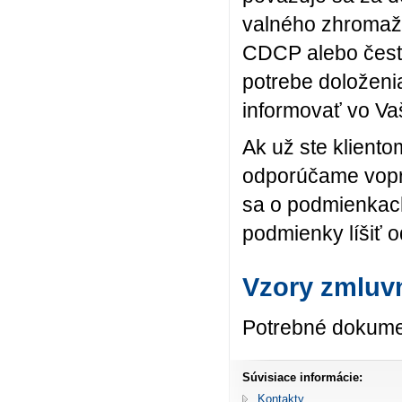
valného zhromažd
CDCP alebo čestn
potrebe doloženi
informovať vo Va
Ak už ste kliento
odporúčame vopr
sa o podmienkach
podmienky líšiť 
Vzory zmluv
Potrebné dokume
Súvisiace informácie:
Kontakty