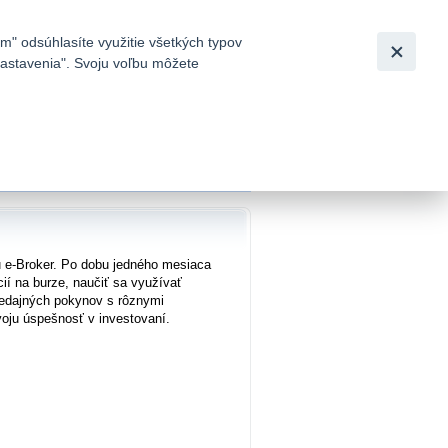
Slovensky
|
English
m" odsúhlasíte využitie všetkých typov
 nastavenia". Svoju voľbu môžete
h
iu e-Broker. Po dobu jedného mesiaca
cií na burze, naučiť sa využívať
redajných pokynov s rôznymi
svoju úspešnosť v investovaní.