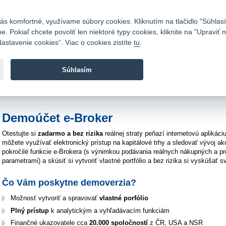
Kontakty
|
Cenník
|
Kariéra
|
Napíšte nám
|
Časté otázky
|
Bezpečnosť
s komfortné, využívame súbory cookies. Kliknutím na tlačidlo "Súhlasí
 Pokiaľ chcete povoliť len niektoré typy cookies, kliknite na "Upraviť
astavenie cookies“. Viac o cookies zistíte
tu
.
Fio banka sa zameriava na poskytovanie bežných bankovýc
služieb bez poplatkov a investícií do cenných papierov.
Súhlasím
vod
>
Akcie a investície
>
e-Broker
>
Demoúčet e-Broker
Demoúčet e-Broker
Otestujte si
zadarmo a bez rizika
reálnej straty peňazí internetovú aplikác
môžete využívať elektronický prístup na kapitálové trhy a sledovať vývoj ak
pokročilé funkcie e-Brokera (s výnimkou podávania reálnych nákupných a p
parametrami) a skúsiť si vytvoriť vlastné portfólio a bez rizika si vyskúšať 
Čo Vám poskytne demoverzia?
Možnosť vytvoriť a spravovať
vlastné porfólio
Plný prístup
k analytickým a vyhľadávacím funkciám
Finančné ukazovatele cca
20.000 spoločností
z ČR, USA a NSR