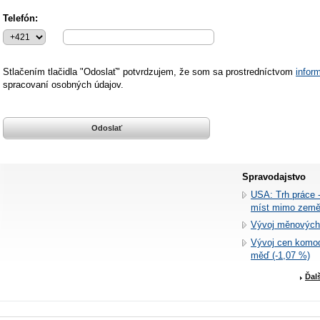
Telefón:
Stlačením tlačidla "Odoslať" potvrdzujem, že som sa
prostredníctvom
info
spracovaní osobných údajov
.
Spravodajstvo
USA: Trh práce -
míst mimo země
Vývoj měnových
Vývoj cen komodi
měď (-1,07 %)
Ďal