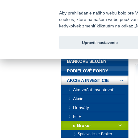
fio@fio.sk
Infomail:
Aby prehliadanie nášho webu bolo pre Vá
cookies, ktoré na našom webe používame.
Fio banka
kedykoľvek zmeniť kliknutím na odkaz „N
Upraviť nastavenie
ÚVOD
Ú
BANKOVÉ SLUŽBY
PODIELOVÉ FONDY
AKCIE A INVESTÍCIE
Ako začať investovať
Akcie
Deriváty
ETF
e-Broker
Sprievodca e-Broker