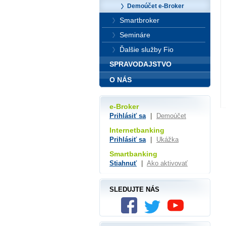
Demoúčet e-Broker
Smartbroker
Semináre
Ďalšie služby Fio
SPRAVODAJSTVO
O NÁS
e-Broker
Prihlásiť sa
|
Demoúčet
Internetbanking
Prihlásiť sa
|
Ukážka
Smartbanking
Stiahnuť
|
Ako aktivovať
SLEDUJTE NÁS