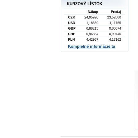
KURZOVÝ LÍSTOK
Nákup
Predaj
CZK
24,95920
23,52880
USD
1,18669
1,11755
GBP
0,88213
0,83074
CHF
0,96354
0,90740
PLN
4,42967
4,17162
Kompletné informácie tu