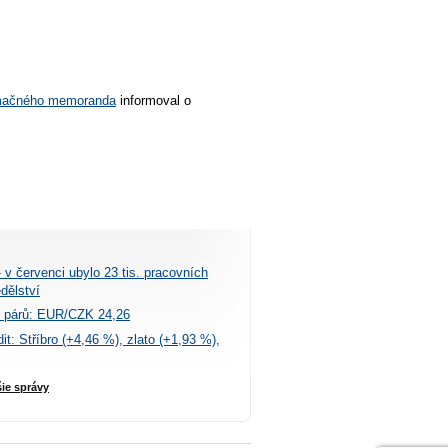
rmačného memoranda
informoval
o
 v červenci ubylo 23 tis. pracovních
dělství
 párů: EUR/CZK 24,26
t: Stříbro (+4,46 %), zlato (+1,93 %),
šie správy