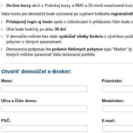
On-line kurzy
akcií z Pražskej burzy a RMS a 20 minút oneskorené kurz
Vaše konto pre demoúčet bude vytvorené po vyplnení krátkeho
registračné
Prístupový login
aj heslo
spolu s inštrukciami k prihláseniu Vám bude
Účet bude funkčný po dobu
30 dní
V demoúčte môžete bez obáv
vyskúšať všetky funkcie
s výnimkou podá
pokynov s rôznymi parametrami
Demoverzia podporuje iba
podanie fiktívnych pokynov
typu "Market" (tj
ktorých môžete spravovať Vaše testovacie portfólio
Otvoriť demoúčet e-Broker:
Meno:
Priezvisko:
Ulica a číslo domu:
Mesto/obec:
PSČ:
E-mail: