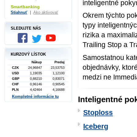
inteligentné pok
Smartbanking
Stiahnuť
|
Ako aktivovať
Okrem týchto pok
typy inteligentn
SLEDUJTE NÁS
rizika a maximal
Trailing Stop a Tra
KURZOVÝ LÍSTOK
Samostatnou kat
Nákup
Predaj
objednávky, ktor
CZK
24,96847
23,53753
USD
1,19035
1,12100
medzi ne Immedia
GBP
0,88210
0,83071
CHF
0,96146
0,90545
PLN
4,42464
4,16688
Kompletné informácie tu
Inteligentné p
Stoploss
Iceberg