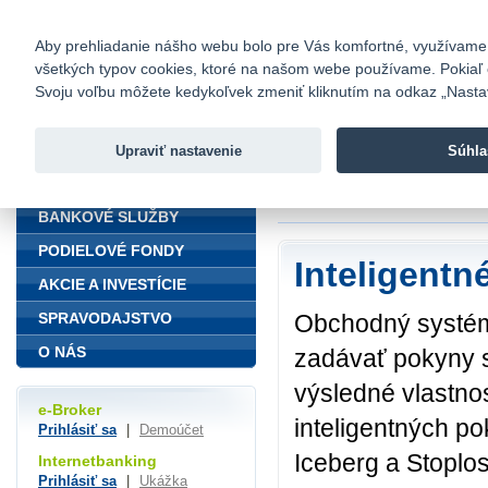
fio@fio.sk
Infomail:
Kontakty
|
Cenník
|
Kariéra
|
N
Aby prehliadanie nášho webu bolo pre Vás komfortné, využívame sú
všetkých typov cookies, ktoré na našom webe používame. Pokiaľ chc
Fio banka
Svoju voľbu môžete kedykoľvek zmeniť kliknutím na odkaz „Nastave
Fio banka 
služieb bez
Upraviť nastavenie
Súhla
ÚVOD
Úvod
>
Inteligentn
BANKOVÉ SLUŽBY
PODIELOVÉ FONDY
Inteligentn
AKCIE A INVESTÍCIE
Obchodný systé
SPRAVODAJSTVO
O NÁS
zadávať pokyny s
výsledné vlastnos
e-Broker
inteligentných p
Prihlásiť sa
|
Demoúčet
Iceberg a Stoplo
Internetbanking
Prihlásiť sa
|
Ukážka