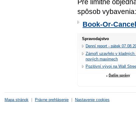
Pre limitné objedn
spôsob vybavenia
Book-Or-Cance
Spravodajstvo
Denní report - pátek 07.08.2
Zámoří uzavřelo v kladných
nových maximech
Pozitivní vývoj na Wall Stre
Ďalšie správy
Mapa stránok
|
Právne prehlásenie
|
Nastavenie cookies