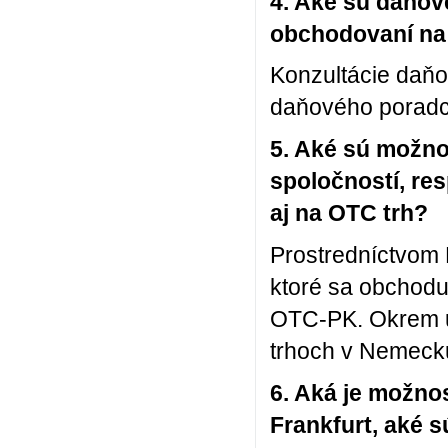
4. Aké sú daňové
obchodovaní na
Konzultácie daň
daňového poradc
5. Aké sú možno
spoločností, res
aj na OTC trh?
Prostredníctvom 
ktoré sa obchod
OTC-PK. Okrem u
trhoch v Nemeck
6. Aká je možn
Frankfurt, aké s