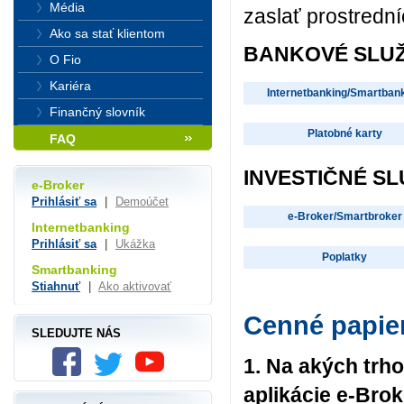
Média
zaslať prostredn
Ako sa stať klientom
BANKOVÉ SLU
O Fio
Kariéra
Internetbanking/Smartban
Finančný slovník
Platobné karty
FAQ
INVESTIČNÉ S
e-Broker
Prihlásiť sa
|
Demoúčet
e-Broker/Smartbroker
Internetbanking
Prihlásiť sa
|
Ukážka
Poplatky
Smartbanking
Stiahnuť
|
Ako aktivovať
Cenné papie
SLEDUJTE NÁS
1. Na akých trh
aplikácie e-Brok