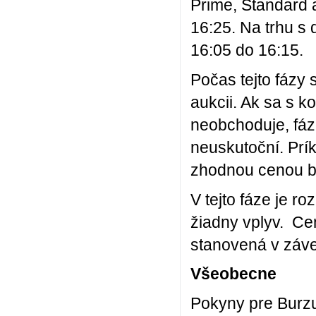
Prime, Standard 
16:25. Na trhu s
16:05 do 16:15.
Počas tejto fázy
aukcii. Ak sa s 
neobchoduje, fáz
neuskutoční. Prí
zhodnou cenou bu
V tejto fáze je 
žiadny vplyv. Cen
stanovená v záve
Všeobecne
Pokyny pre Burz