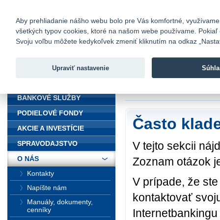
fio@fio.sk
Infomail:
Kontakty
|
Cenník
|
Kariéra
|
N
Aby prehliadanie nášho webu bolo pre Vás komfortné, využívame sú
všetkých typov cookies, ktoré na našom webe používame. Pokiaľ chc
Fio banka
Svoju voľbu môžete kedykoľvek zmeniť kliknutím na odkaz „Nastave
Fio banka 
služieb bez
Upraviť nastavenie
Súhla
ÚVOD
Úvod
>
O nás
>
FA
BANKOVÉ SLUŽBY
PODIELOVÉ FONDY
Často klad
AKCIE A INVESTÍCIE
V tejto sekcii ná
SPRAVODAJSTVO
O NÁS
Zoznam otázok je
Kontakty
V prípade, že st
Napíšte nám
kontaktovať svoj
Manuály, dokumenty,
cenníky
Internetbankingu