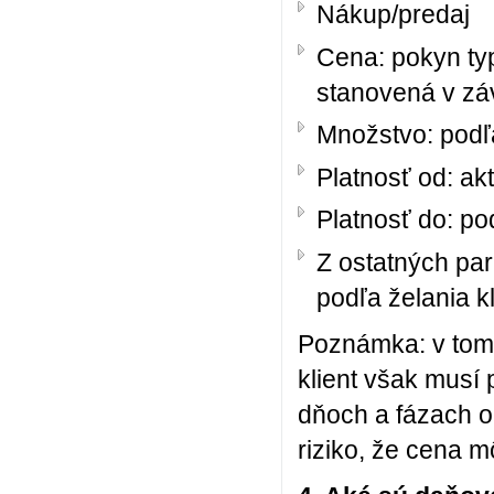
Nákup/predaj
Cena: pokyn ty
stanovená v záv
Množstvo: podľa
Platnosť od: ak
Platnosť do: po
Z ostatných pa
podľa želania k
Poznámka: v tomt
klient však musí 
dňoch a fázach o
riziko, že cena 