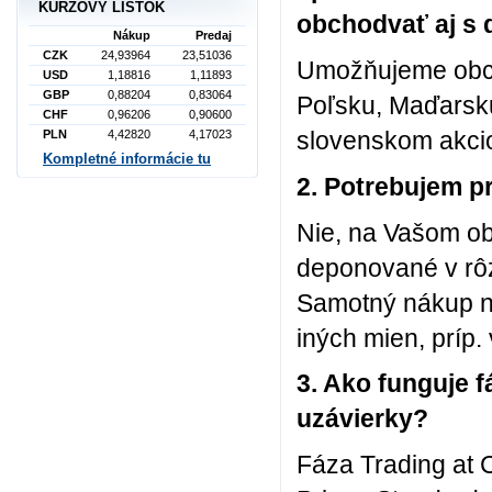
KURZOVÝ LÍSTOK
obchodvať aj s 
Nákup
Predaj
CZK
24,93964
23,51036
Umožňujeme obc
USD
1,18816
1,11893
GBP
0,88204
0,83064
Poľsku, Maďarsk
CHF
0,96206
0,90600
slovenskom akci
PLN
4,42820
4,17023
Kompletné informácie tu
2. Potrebujem p
Nie, na Vašom o
deponované v rô
Samotný nákup na
iných mien, príp.
3. Ako funguje 
uzávierky?
Fáza Trading at 