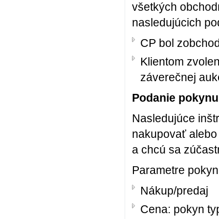
všetkých obchodn
nasledujúcich p
CP bol zobchod
Klientom zvole
záverečnej aukc
Podanie pokynu
Nasledujúce inštr
nakupovať alebo 
a chcú sa zúčast
Parametre pokyn
Nákup/predaj
Cena: pokyn ty