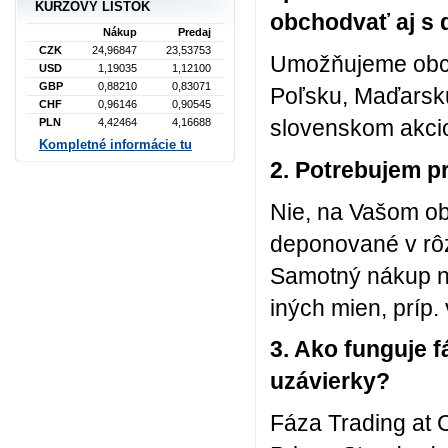
KURZOVÝ LÍSTOK
obchodvať aj s 
Nákup
Predaj
CZK
24,96847
23,53753
Umožňujeme obc
USD
1,19035
1,12100
GBP
0,88210
0,83071
Poľsku, Maďarsk
CHF
0,96146
0,90545
slovenskom akci
PLN
4,42464
4,16688
Kompletné informácie tu
2. Potrebujem p
Nie, na Vašom o
deponované v rô
Samotný nákup na
iných mien, príp.
3. Ako funguje 
uzávierky?
Fáza Trading at 