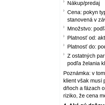
Nákup/predaj
Cena: pokyn ty
stanovená v záv
Množstvo: podľa
Platnosť od: ak
Platnosť do: po
Z ostatných pa
podľa želania k
Poznámka: v tomt
klient však musí 
dňoch a fázach o
riziko, že cena 