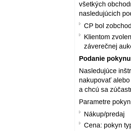
všetkých obchodn
nasledujúcich p
CP bol zobchod
Klientom zvole
záverečnej aukc
Podanie pokynu
Nasledujúce inštr
nakupovať alebo 
a chcú sa zúčast
Parametre pokyn
Nákup/predaj
Cena: pokyn ty