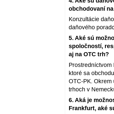
4. Aké sú daňové
obchodovaní na
Konzultácie daň
daňového poradc
5. Aké sú možno
spoločností, res
aj na OTC trh?
Prostredníctvom 
ktoré sa obchod
OTC-PK. Okrem u
trhoch v Nemeck
6. Aká je možn
Frankfurt, aké s