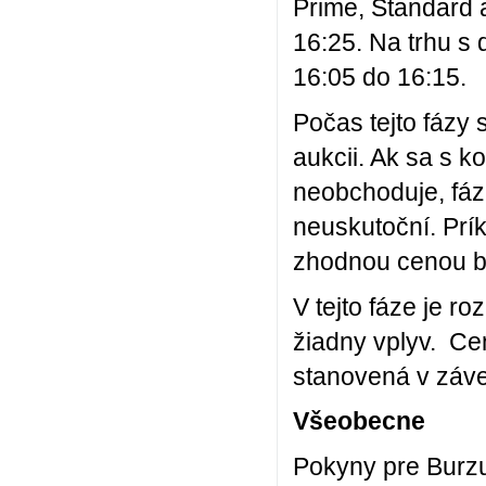
Prime, Standard 
16:25. Na trhu s
16:05 do 16:15.
Počas tejto fázy
aukcii. Ak sa s 
neobchoduje, fáz
neuskutoční. Prí
zhodnou cenou bu
V tejto fáze je 
žiadny vplyv. Cen
stanovená v záve
Všeobecne
Pokyny pre Burz