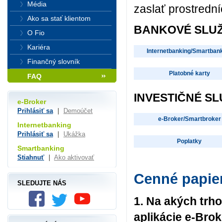
Média
zaslať prostredn
Ako sa stať klientom
BANKOVÉ SLU
O Fio
Kariéra
Internetbanking/Smartban
Finančný slovník
Platobné karty
FAQ
INVESTIČNÉ S
e-Broker
Prihlásiť sa
|
Demoúčet
e-Broker/Smartbroker
Internetbanking
Prihlásiť sa
|
Ukážka
Poplatky
Smartbanking
Stiahnuť
|
Ako aktivovať
Cenné papie
SLEDUJTE NÁS
1. Na akých trh
aplikácie e-Brok