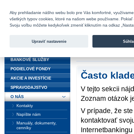
fio@fio.sk
Infomail:
Kontakty
|
Cenník
|
Kariéra
|
N
Aby prehliadanie nášho webu bolo pre Vás komfortné, využívame sú
všetkých typov cookies, ktoré na našom webe používame. Pokiaľ chc
Fio banka
Svoju voľbu môžete kedykoľvek zmeniť kliknutím na odkaz „Nastave
Fio banka 
služieb bez
Upraviť nastavenie
Súhla
ÚVOD
Úvod
>
O nás
>
FA
BANKOVÉ SLUŽBY
PODIELOVÉ FONDY
Často klad
AKCIE A INVESTÍCIE
V tejto sekcii ná
SPRAVODAJSTVO
O NÁS
Zoznam otázok je
Kontakty
V prípade, že st
Napíšte nám
kontaktovať svoj
Manuály, dokumenty,
cenníky
Internetbankingu