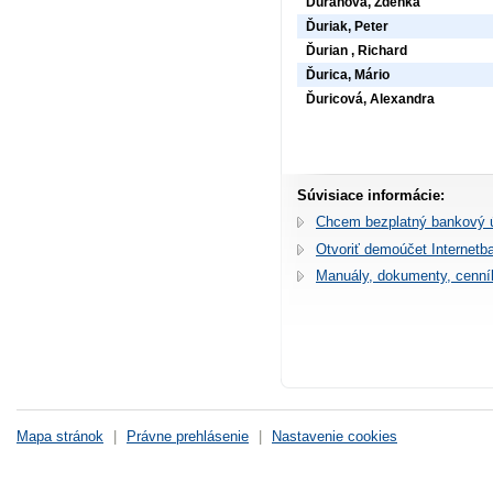
Ďuranová, Zdenka
Ďuriak, Peter
Ďurian , Richard
Ďurica, Mário
Ďuricová, Alexandra
Súvisiace informácie:
Chcem bezplatný bankový 
Otvoriť demoúčet Internetb
Manuály, dokumenty, cenní
Mapa stránok
|
Právne prehlásenie
|
Nastavenie cookies