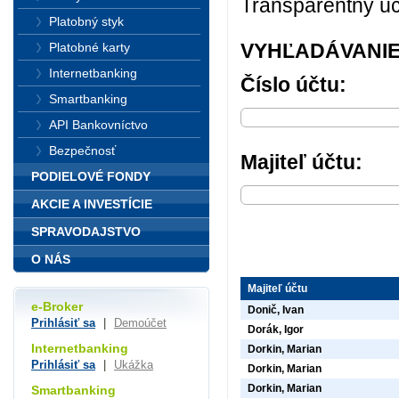
Transparentný úč
Platobný styk
VYHĽADÁVANIE
Platobné karty
Internetbanking
Číslo účtu:
Smartbanking
API Bankovníctvo
Bezpečnosť
Majiteľ účtu:
PODIELOVÉ FONDY
AKCIE A INVESTÍCIE
SPRAVODAJSTVO
O NÁS
Majiteľ účtu
e-Broker
Donič, Ivan
Prihlásiť sa
|
Demoúčet
Dorák, Igor
Internetbanking
Dorkin, Marian
Prihlásiť sa
|
Ukážka
Dorkin, Marian
Dorkin, Marian
Smartbanking