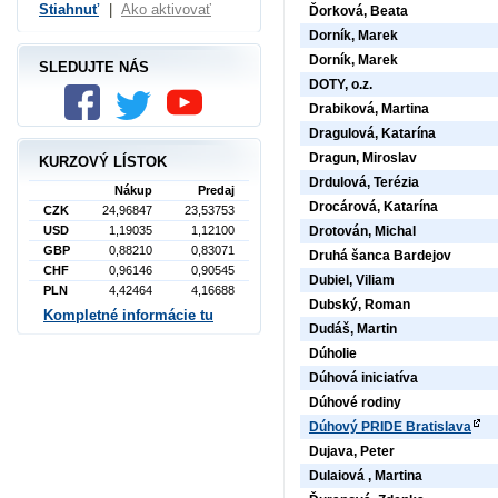
Stiahnuť
|
Ako aktivovať
Ďorková, Beata
Dorník, Marek
Dorník, Marek
SLEDUJTE NÁS
DOTY, o.z.
Drabiková, Martina
Dragulová, Katarína
Dragun, Miroslav
KURZOVÝ LÍSTOK
Drdulová, Terézia
Nákup
Predaj
Drocárová, Katarína
CZK
24,96847
23,53753
USD
1,19035
1,12100
Drotován, Michal
GBP
0,88210
0,83071
Druhá šanca Bardejov
CHF
0,96146
0,90545
Dubiel, Viliam
PLN
4,42464
4,16688
Dubský, Roman
Kompletné informácie tu
Dudáš, Martin
Dúholie
Dúhová iniciatíva
Dúhové rodiny
Dúhový PRIDE Bratislava
Dujava, Peter
Dulaiová , Martina