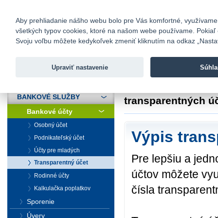
fio@fio.sk
Infomail:
Kontakty
|
Cenník
|
Kariéra
|
N
Aby prehliadanie nášho webu bolo pre Vás komfortné, využívame sú
všetkých typov cookies, ktoré na našom webe používame. Pokiaľ chc
Fio banka
Svoju voľbu môžete kedykoľvek zmeniť kliknutím na odkaz „Nastave
Fio banka 
služieb bez
Upraviť nastavenie
Súhla
ÚVOD
Úvod
>
Bankové sl
BANKOVÉ SLUŽBY
transparentných ú
Bankové účty
Osobný účet
Výpis tran
Podnikateľský účet
Účty pre mladých
Pre lepšiu a jed
Transparentný účet
účtov môžete vyu
Rodinné účty
čísla transparent
Kalkulačka poplatkov
Sporenie
Úvery