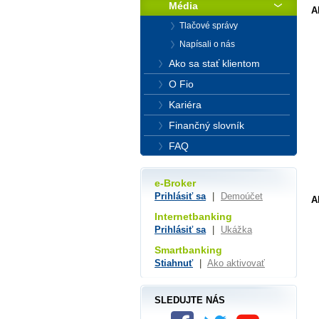
Média
A
Tlačové správy
Napísali o nás
Ako sa stať klientom
O Fio
Kariéra
Finančný slovník
FAQ
e-Broker
Prihlásiť sa
|
Demoúčet
A
Internetbanking
Prihlásiť sa
|
Ukážka
Smartbanking
Stiahnuť
|
Ako aktivovať
SLEDUJTE NÁS