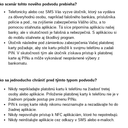
ko scenár tohto nového podvodu prebieha?
Telefonicky alebo cez SMS Vás vyzve útočník, ktorý sa vydáva
za dôveryhodnú osobu, napríklad falošného bankára, príslušníka
polície a pod., na zvýšenie zabezpečenia Vášho účtu, a to
pomocou stiahnutia aplikácie. Tá síce pripomína aplikáciu našej
banky, ale v skutočnosti je falošná a nebezpečná. S aplikáciou si
do mobilu stiahnete aj škodlivý program.
Útočník následne pod zámienkou zabezpečenia Vašej platobnej
karty požaduje, aby ste kartu priložili k svojmu telefónu a zadali
PIN. V skutočnosti tým ale útočník získava prístup k platobnej
karte aj PINu a môže vykonávať neoprávnené výbery z
bankomatu.
ko sa jednoducho chrániť pred týmto typom podvodu?
Nikdy neprikladajte platobnú kartu k telefónu na žiadosť tretej
osoby alebo aplikácie. Priloženie platobnej karty k telefónu nie je v
žiadnom prípade postup pre zmenu PINu.
PIN k svojej karte nikdy nikomu neoznamujte a nezadávajte ho do
žiadnej aplikácie.
Nikdy nepovoľujte prístup k NFC aplikáciám, ktoré ho nepotrebujú.
Nikdy neinštalujte aplikácie cez odkazy v SMS alebo e-mailoch.