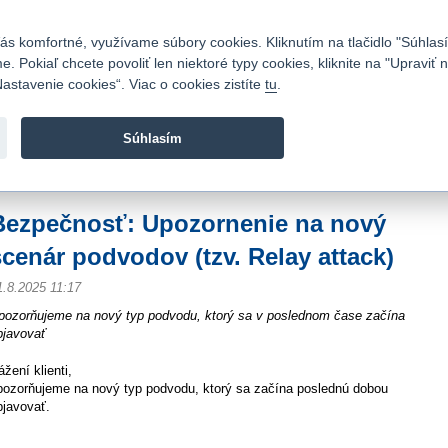
Kontakty
|
Cenník
|
Kariéra
|
Napíšte nám
|
Časté otázky
|
Bezpečnosť
s komfortné, využívame súbory cookies. Kliknutím na tlačidlo "Súhlasí
 Pokiaľ chcete povoliť len niektoré typy cookies, kliknite na "Upraviť
astavenie cookies“. Viac o cookies zistíte
tu
.
Fio banka sa zameriava na poskytovanie bežných bankovýc
služieb bez poplatkov a investícií do cenných papierov.
Súhlasím
vod
>
O nás
>
Média
>
Aktuality
>
Bezpečnosť: Upozornenie na nový scenár pod
Bezpečnosť: Upozornenie na nový
scenár podvodov (tzv. Relay attack)
1.8.2025 11:17
pozorňujeme na nový typ podvodu, ktorý sa v poslednom čase začína
bjavovať
ážení klienti,
pozorňujeme na nový typ podvodu, ktorý sa začína poslednú dobou
bjavovať.