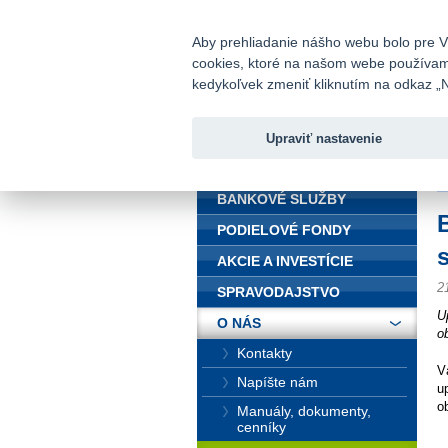
fio@fio.sk
Infomail:
Aby prehliadanie nášho webu bolo pre Vá
cookies, ktoré na našom webe používame.
Fio banka
kedykoľvek zmeniť kliknutím na odkaz „N
Upraviť nastavenie
ÚVOD
Ú
BANKOVÉ SLUŽBY
PODIELOVÉ FONDY
AKCIE A INVESTÍCIE
2
SPRAVODAJSTVO
U
O NÁS
o
Kontakty
V
Napíšte nám
u
o
Manuály, dokumenty,
cenníky