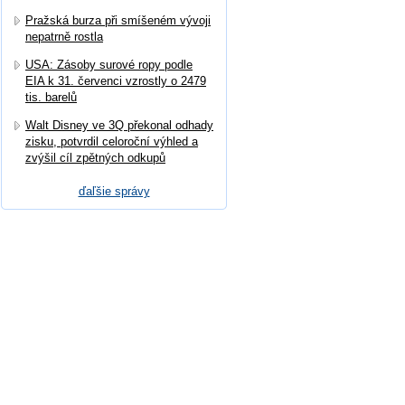
Pražská burza při smíšeném vývoji
nepatrně rostla
USA: Zásoby surové ropy podle
EIA k 31. červenci vzrostly o 2479
tis. barelů
Walt Disney ve 3Q překonal odhady
zisku, potvrdil celoroční výhled a
zvýšil cíl zpětných odkupů
ďaľšie správy