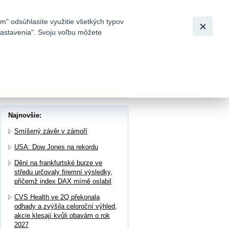
Slovensky
|
English
m" odsúhlasíte využitie všetkých typov
 nastavenia". Svoju voľbu môžete
h
vodov (tzv. Relay attack)
Najnovšie:
Smíšený závěr v zámoří
USA: Dow Jones na rekordu
Dění na frankfurtské burze ve
středu určovaly firemní výsledky,
přičemž index DAX mírně oslabil
CVS Health ve 2Q překonala
odhady a zvýšila celoroční výhled,
akcie klesají kvůli obavám o rok
2027