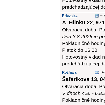
Hotovostný vklad n
predchádzajúcej d
Prievidza
+42
A. Hlinku 22, 971
Otváracia doba: Po
Dňa 3.8.2026 je po
Pokladničné hodiny:
Piatok do 16:00
Hotovostný vklad n
predchádzajúcej d
Rožňava
+42
Šafárikova 13, 0
Otváracia doba: Po
V dňoch 4.8. - 6.8
Pokladničné hodiny: