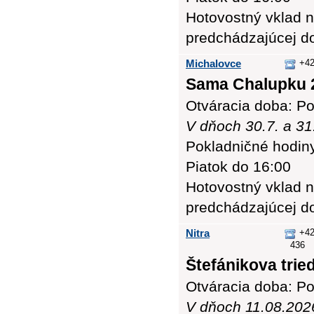
Hotovostný vklad n
predchádzajúcej d
Michalovce
+42
Sama Chalupku 2
Otváracia doba: Po
V dňoch 30.7. a 31
Pokladničné hodiny:
Piatok do 16:00
Hotovostný vklad n
predchádzajúcej d
Nitra
+42
436
Štefánikova tried
Otváracia doba: Po
V dňoch 11.08.2026