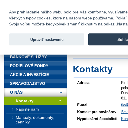
fio@fio.sk
Infomail:
Kontakty
|
Cenník
|
Kariéra
|
N
Aby prehliadanie nášho webu bolo pre Vás komfortné, využívame sú
všetkých typov cookies, ktoré na našom webe používame. Pokiaľ chc
Fio banka
Svoju voľbu môžete kedykoľvek zmeniť kliknutím na odkaz „Nastave
Fio banka 
služieb bez
Upraviť nastavenie
Súhla
ÚVOD
Úvod
>
O nás
>
Ko
BANKOVÉ SLUŽBY
PODIELOVÉ FONDY
Kontakty
AKCIE A INVESTÍCIE
Adresa
Fio 
SPRAVODAJSTVO
pob
O NÁS
Dun
811 
Kontakty
E-mail
fio@
Napíšte nám
Kontakt pre novinárov
Sek
Manuály, dokumenty,
Hypotekárni špecialisti
Kon
cenníky