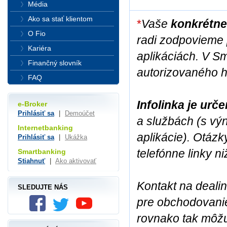
Média
Ako sa stať klientom
*
Vaše
konkrétne
O Fio
radi zodpovieme
Kariéra
aplikáciách. V S
Finančný slovník
autorizovaného h
FAQ
Infolinka je ur
e-Broker
Prihlásiť sa
|
Demoúčet
a službách (s vý
Internetbanking
aplikácie). Otáz
Prihlásiť sa
|
Ukážka
telefónne linky ni
Smartbanking
Stiahnuť
|
Ako aktivovať
Kontakt na dealin
SLEDUJTE NÁS
pre obchodovanie 
rovnako tak môžu 