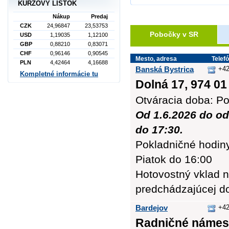
KURZOVÝ LÍSTOK
Nákup
Predaj
CZK
24,96847
23,53753
Pobočky v SR
USD
1,19035
1,12100
GBP
0,88210
0,83071
CHF
0,96146
0,90545
Mesto, adresa
Telef
PLN
4,42464
4,16688
Banská Bystrica
+42
Kompletné informácie tu
Dolná 17, 974 01
Otváracia doba: Po
Od 1.6.2026 do od
do 17:30.
Pokladničné hodiny:
Piatok do 16:00
Hotovostný vklad n
predchádzajúcej d
Bardejov
+42
Radničné námest