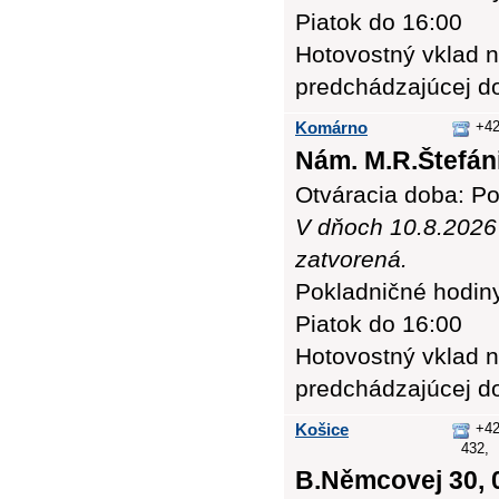
Piatok do 16:00
Hotovostný vklad n
predchádzajúcej d
Komárno
+42
Nám. M.R.Štefáni
Otváracia doba: Po
V dňoch 10.8.2026
zatvorená.
Pokladničné hodiny:
Piatok do 16:00
Hotovostný vklad n
predchádzajúcej d
Košice
+42
432,
B.Němcovej 30, 