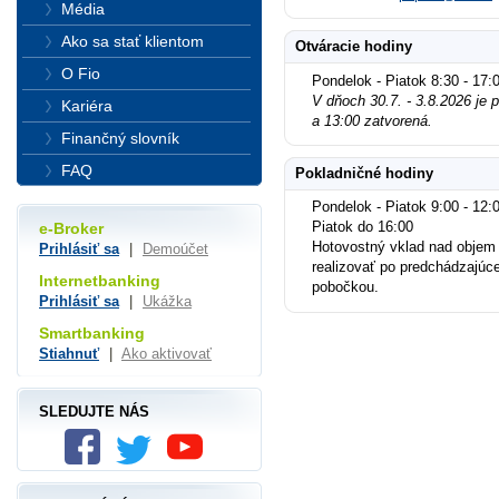
Média
Ako sa stať klientom
Otváracie hodiny
O Fio
Pondelok - Piatok 8:30 - 17:
V dňoch 30.7. - 3.8.2026 je
Kariéra
a 13:00 zatvorená.
Finančný slovník
FAQ
Pokladničné hodiny
Pondelok - Piatok 9:00 - 12:0
Piatok do 16:00
e-Broker
Hotovostný vklad nad objem
Prihlásiť sa
|
Demoúčet
realizovať po predchádzajúc
Internetbanking
pobočkou.
Prihlásiť sa
|
Ukážka
Smartbanking
Stiahnuť
|
Ako aktivovať
SLEDUJTE NÁS