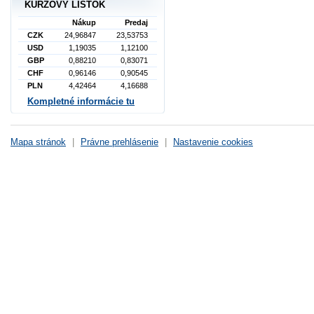
KURZOVÝ LÍSTOK
Nákup
Predaj
CZK
24,96847
23,53753
USD
1,19035
1,12100
GBP
0,88210
0,83071
CHF
0,96146
0,90545
PLN
4,42464
4,16688
Kompletné informácie tu
Mapa stránok
|
Právne prehlásenie
|
Nastavenie cookies