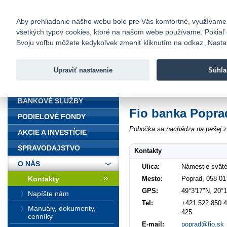
fio@fio.sk
Infomail:
Kontakty
|
Cenník
|
Kariéra
|
N
Aby prehliadanie nášho webu bolo pre Vás komfortné, využívame sú
všetkých typov cookies, ktoré na našom webe používame. Pokiaľ chc
Fio banka
Svoju voľbu môžete kedykoľvek zmeniť kliknutím na odkaz „Nastave
Fio banka 
služieb bez
Upraviť nastavenie
Súhla
ÚVOD
Úvod
>
O nás
>
Kontakty
>
Poprad
BANKOVÉ SLUŽBY
Fio banka Popra
PODIELOVÉ FONDY
Pobočka sa nachádza na pešej zó
AKCIE A INVESTÍCIE
SPRAVODAJSTVO
Kontakty
O NÁS
Ulica:
Námestie sväté
Mesto:
Poprad, 058 01
Kontakty
GPS:
49°3'17"N, 20°
Napíšte nám
Tel:
+421 522 850 4
Manuály, dokumenty,
425
cenníky
E-mail:
poprad@fio.sk