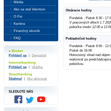
Média
Ako sa stať klientom
Otváracie hodiny
O Fio
Pondelok - Piatok 8:30 - 17:
V pracovných dňoch 1.7.202
Kariéra
pobočka medzi 12:00 a 13:00
Finančný slovník
FAQ
Pokladničné hodiny
Pondelok - Piatok 9:00 - 12:0
Piatok do 16:00
e-Broker
Hotovostný vklad nad objem
Prihlásiť sa
|
Demoúčet
realizovať po predchádzajúc
Internetbanking
pobočkou.
Prihlásiť sa
|
Ukážka
Smartbanking
Stiahnuť
|
Ako aktivovať
SLEDUJTE NÁS