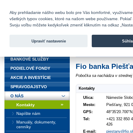
fio@fio.sk
Infomail:
Kontakty
|
Cenník
|
Kariéra
|
N
Aby prehliadanie nášho webu bolo pre Vás komfortné, využívame sú
všetkých typov cookies, ktoré na našom webe používame. Pokiaľ chc
Fio banka
Svoju voľbu môžete kedykoľvek zmeniť kliknutím na odkaz „Nastave
Fio banka 
služieb bez
Upraviť nastavenie
Súhla
ÚVOD
Úvod
>
O nás
>
Kontakty
>
Piešťa
BANKOVÉ SLUŽBY
Fio banka Piešť
PODIELOVÉ FONDY
Pobočka sa nachádza v strednej 
AKCIE A INVESTÍCIE
SPRAVODAJSTVO
Kontakty
O NÁS
Ulica:
Námestie Slob
Mesto:
Piešťany, 921 
Kontakty
GPS:
48°35'20.700"N
Napíšte nám
Tel:
+421 332 850 4
Manuály, dokumenty,
426
cenníky
E-mail:
piestany@fio.s