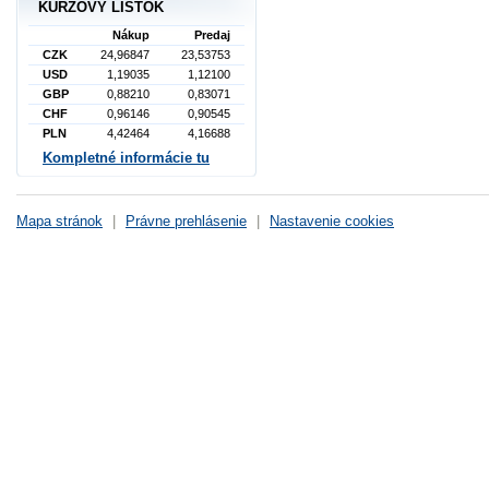
KURZOVÝ LÍSTOK
Nákup
Predaj
CZK
24,96847
23,53753
USD
1,19035
1,12100
GBP
0,88210
0,83071
CHF
0,96146
0,90545
PLN
4,42464
4,16688
Kompletné informácie tu
Mapa stránok
|
Právne prehlásenie
|
Nastavenie cookies