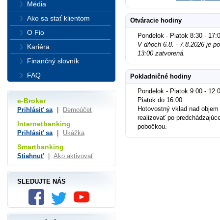
Média
Ako sa stať klientom
Otváracie hodiny
O Fio
Pondelok - Piatok 8:30 - 17:
V dňoch 6.8. - 7.8.2026 je 
Kariéra
13:00 zatvorená.
Finančný slovník
FAQ
Pokladničné hodiny
Pondelok - Piatok 9:00 - 12:0
Piatok do 16:00
e-Broker
Hotovostný vklad nad objem
Prihlásiť sa
|
Demoúčet
realizovať po predchádzajúc
Internetbanking
pobočkou.
Prihlásiť sa
|
Ukážka
Smartbanking
Stiahnuť
|
Ako aktivovať
SLEDUJTE NÁS