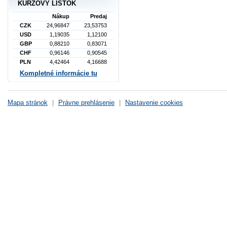
KURZOVÝ LÍSTOK
Nákup
Predaj
CZK
24,96847
23,53753
USD
1,19035
1,12100
GBP
0,88210
0,83071
CHF
0,96146
0,90545
PLN
4,42464
4,16688
Kompletné informácie tu
Mapa stránok
|
Právne prehlásenie
|
Nastavenie cookies