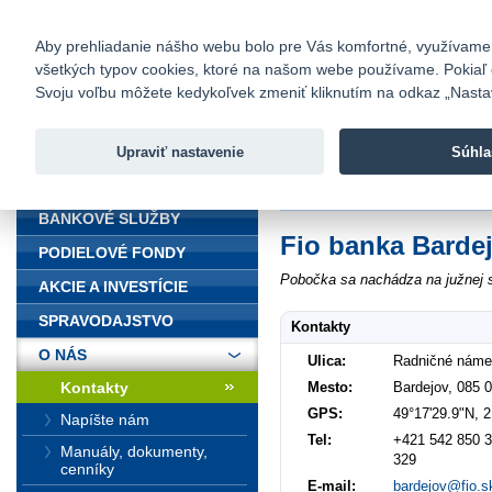
fio@fio.sk
Infomail:
Kontakty
|
Cenník
|
Kariéra
|
N
Aby prehliadanie nášho webu bolo pre Vás komfortné, využívame sú
všetkých typov cookies, ktoré na našom webe používame. Pokiaľ chc
Fio banka
Svoju voľbu môžete kedykoľvek zmeniť kliknutím na odkaz „Nastave
Fio banka 
služieb bez
Upraviť nastavenie
Súhla
ÚVOD
Úvod
>
O nás
>
Kontakty
>
Bardej
BANKOVÉ SLUŽBY
Fio banka Barde
PODIELOVÉ FONDY
Pobočka sa nachádza na južnej s
AKCIE A INVESTÍCIE
SPRAVODAJSTVO
Kontakty
O NÁS
Ulica:
Radničné náme
Mesto:
Bardejov, 085 
Kontakty
GPS:
49°17'29.9"N, 
Napíšte nám
Tel:
+421 542 850 3
Manuály, dokumenty,
329
cenníky
E-mail:
bardejov@fio.s