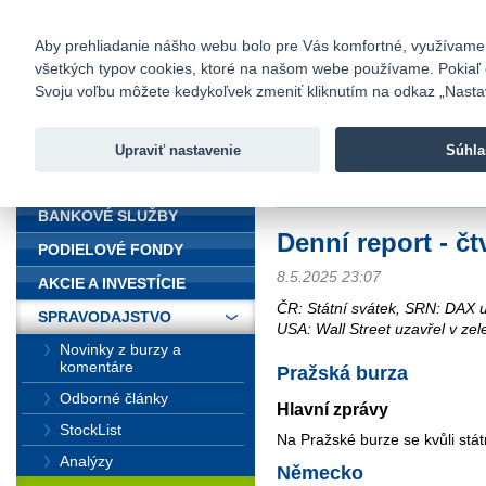
fio@fio.sk
Infomail:
Kontakty
|
Cenník
|
Kariéra
|
N
Aby prehliadanie nášho webu bolo pre Vás komfortné, využívame sú
všetkých typov cookies, ktoré na našom webe používame. Pokiaľ chc
Fio banka
Svoju voľbu môžete kedykoľvek zmeniť kliknutím na odkaz „Nastave
Fio banka 
služieb bez
Upraviť nastavenie
Súhla
ÚVOD
Úvod
>
Spravodajstvo
>
Súhrn z tr
BANKOVÉ SLUŽBY
Denní report - čt
PODIELOVÉ FONDY
8.5.2025 23:07
AKCIE A INVESTÍCIE
ČR: Státní svátek, SRN: DAX uz
SPRAVODAJSTVO
USA: Wall Street uzavřel v zel
Novinky z burzy a
komentáre
Pražská burza
Odborné články
Hlavní zprávy
StockList
Na Pražské burze se kvůli st
Analýzy
Německo