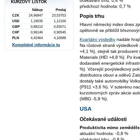
očekávání trhu: 0,4 %
KURZOVÝ LÍSTOK
předchozí hodnota: 0,7 %
Nákup
Predaj
Popis trhu
CZK
24,96847
23,53753
USD
1,19035
1,12100
Hlavní německý index dnes zp
GBP
0,88210
0,83071
opětovně se přiblížil březno
CHF
0,96146
0,90545
PLN
4,42464
4,16688
Kvartální výsledky
nadále hrají
Kompletné informácie tu
Na růstové straně výsledkově 
+4,1 %), stejně tak producent
Materials (HEI +4,8 %). Po kva
dodavateli energetické infras
%). Včerejší povýsledkový pokl
distributora obuvi a oděvů Za
dostaly také automobilky Vol
(P911 +3,6 %). V suterénu na
kurzotvorných zpráv akcie a
(MBG -5,8 %).
USA
Očekávané události
Produktivita mimo zeměděls
aktuální hodnota: -0,8 %
očekávání trhu: -0,8 %