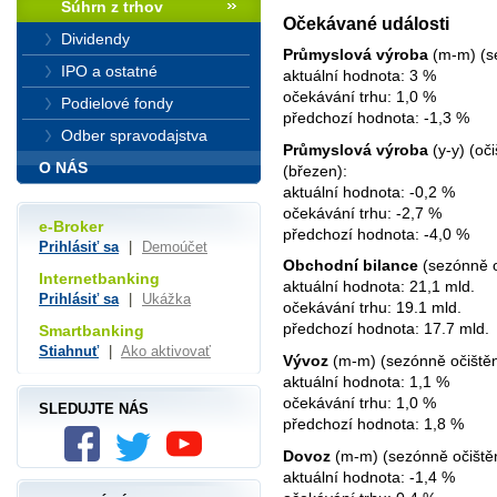
Súhrn z trhov
Očekávané události
Dividendy
Průmyslová výroba
(m-m) (se
IPO a ostatné
aktuální hodnota: 3 %
očekávání trhu: 1,0 %
Podielové fondy
předchozí hodnota: -1,3 %
Odber spravodajstva
Průmyslová výroba
(y-y) (oč
O NÁS
(březen):
aktuální hodnota: -0,2 %
očekávání trhu: -2,7 %
e-Broker
předchozí hodnota: -4,0 %
Prihlásiť sa
|
Demoúčet
Obchodní bilance
(sezónně o
Internetbanking
aktuální hodnota: 21,1 mld.
Prihlásiť sa
|
Ukážka
očekávání trhu: 19.1 mld.
předchozí hodnota: 17.7 mld.
Smartbanking
Stiahnuť
|
Ako aktivovať
Vývoz
(m-m) (sezónně očištěn
aktuální hodnota: 1,1 %
očekávání trhu: 1,0 %
SLEDUJTE NÁS
předchozí hodnota: 1,8 %
Dovoz
(m-m) (sezónně očištěn
aktuální hodnota: -1,4 %