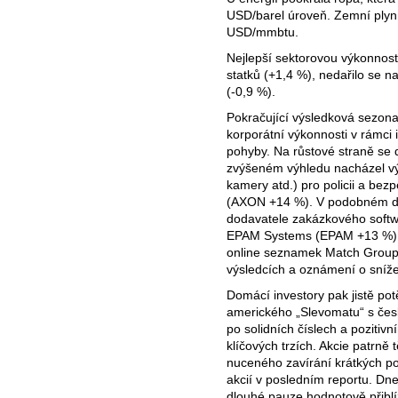
USD/barel úroveň. Zemní plyn 
USD/mmbtu.
Nejlepší sektorovou výkonno
statků (+1,4 %), nedařilo se na
(-0,9 %).
Pokračující výsledková sezon
korporátní výkonnosti v rámci
pohyby. Na růstové straně se d
zvýšeném výhledu nacházel výr
kamery atd.) pro policii a bez
(AXON +14 %). V podobném du
dodavatele zakázkového softwa
EPAM Systems (EPAM +13 %). N
online seznamek Match Group
výsledcích a oznámení o sníže
Domácí investory pak jistě pot
amerického „Slevomatu“ s čes
po solidních číslech a pozitiv
klíčových trzích. Akcie patrně t
nuceného zavírání krátkých po
akcií v posledním reportu. D
dlouhé pauze hodnotově přiblíž