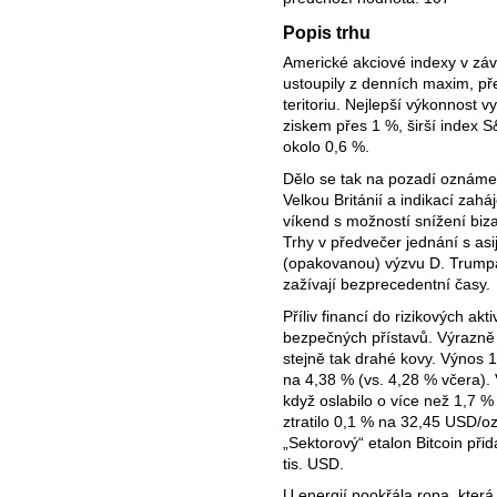
Popis trhu
Americké akciové indexy v záv
ustoupily z denních maxim, př
teritoriu. Nejlepší výkonnost 
ziskem přes 1 %, širší index S
okolo 0,6 %.
Dělo se tak na pozadí oznám
Velkou Británií a indikací zah
víkend s možností snížení biz
Trhy v předvečer jednání s as
(opakovanou) výzvu D. Trumpa 
zažívají bezprecedentní časy.
Příliv financí do rizikových akt
bezpečných přístavů. Výrazně o
stejně tak drahé kovy. Výnos 
na 4,38 % (vs. 4,28 % včera).
když oslabilo o více než 1,7 %
ztratilo 0,1 % na 32,45 USD/o
„Sektorový“ etalon Bitcoin při
tis. USD.
U energií pookřála ropa, která