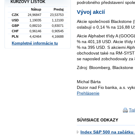
KURZOVÝ LÍSTOK
podrobného představení spole
Nákup
Predaj
Vývoj akcií
CZK
24,96847
23,53753
USD
1,19035
1,12100
Akcie společnosti Blackstone 
GBP
0,88210
0,83071
oslabují o 0,14 % na 116,88 
CHF
0,96146
0,90545
Akcie Alphabet třídy A (GOOGL
PLN
4,42464
4,16688
% na 401,18 USD. Akcie třídy
Kompletné informácie tu
% na 395 USD. S akciemi Alph
obchodovat také na RM-SYS
se naposled zobchodovaly za 
Zdroj: Bloomberg, Blackstone
Michal Bárta
Dozor nad Fio banka, a.s. vy
Prehlásenie
Tis
SÚVISIACE ODKAZY
Index S&P 500 na začátku