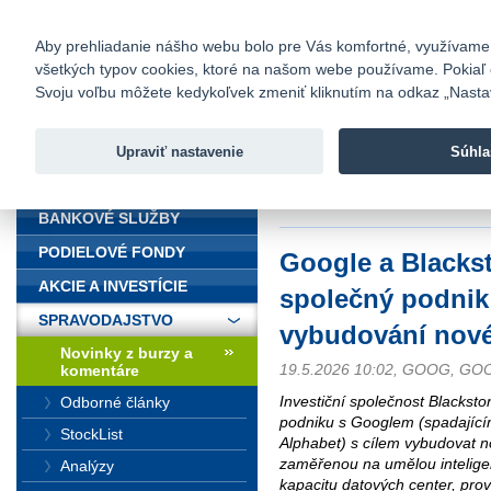
fio@fio.sk
Infomail:
Kontakty
|
Cenník
|
Kariéra
|
N
Aby prehliadanie nášho webu bolo pre Vás komfortné, využívame sú
všetkých typov cookies, ktoré na našom webe používame. Pokiaľ chc
Fio banka
Svoju voľbu môžete kedykoľvek zmeniť kliknutím na odkaz „Nastave
Fio banka 
služieb bez
Upraviť nastavenie
Súhla
ÚVOD
Úvod
>
Spravodajstvo
>
Novinky z
nového TPU cloudu
BANKOVÉ SLUŽBY
PODIELOVÉ FONDY
Google a Blackst
AKCIE A INVESTÍCIE
společný podnik
SPRAVODAJSTVO
vybudování nov
Novinky z burzy a
19.5.2026 10:02, GOOG, G
komentáre
Investiční společnost Blackst
Odborné články
podniku s Googlem (spadající
StockList
Alphabet) s cílem vybudovat 
zaměřenou na umělou intelige
Analýzy
kapacitu datových center, prov