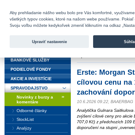
fio@fio.sk
Infomail:
Kontakty
|
Cenník
|
Kariéra
|
N
Aby prehliadanie nášho webu bolo pre Vás komfortné, využívame sú
všetkých typov cookies, ktoré na našom webe používame. Pokiaľ chc
Fio banka
Svoju voľbu môžete kedykoľvek zmeniť kliknutím na odkaz „Nastave
Fio banka 
služieb bez
Upraviť nastavenie
Súhla
ÚVOD
Úvod
>
Spravodajstvo
>
Novinky z
doporučení
BANKOVÉ SLUŽBY
PODIELOVÉ FONDY
Erste: Morgan St
AKCIE A INVESTÍCIE
cílovou cenu na 
SPRAVODAJSTVO
zachování dopor
Novinky z burzy a
10.6.2026 09:22, BAAERBAG
komentáre
Analytička Gulnara Saitkulova 
Odborné články
zvýšení cílové ceny pro akcie
StockList
707,0 Kč) z předchozích 109 
doporučení na stupni „overweig
Analýzy