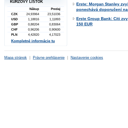
KURZOVÝ LÍSTOK
Erste: Morgan Stanley zvy
Nákup
Predaj
ponechává doporučení na 
CZK
24,93964
23,51036
Erste Group Bank: Citi zv
USD
1,18816
1,11893
150 EUR
GBP
0,88204
0,83064
CHF
0,96206
0,90600
PLN
4,42820
4,17023
Kompletné informácie tu
Mapa stránok
|
Právne prehlásenie
|
Nastavenie cookies