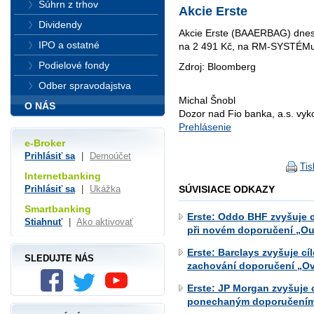
Súhrn z trhov
Akcie Erste
Dividendy
Akcie Erste (BAAERBAG) dnes 
IPO a ostatné
na 2 491 Kč, na RM-SYSTÉMu 
Podielové fondy
Zdroj: Bloomberg
Odber spravodajstva
Michal Šnobl
O NÁS
Dozor nad Fio banka, a.s. vy
Prehlásenie
e-Broker
Prihlásiť sa
|
Demoúčet
Tis
Internetbanking
SÚVISIACE ODKAZY
Prihlásiť sa
|
Ukážka
Smartbanking
Erste: Oddo BHF zvyšuje c
Stiahnuť
|
Ako aktivovať
při novém doporučení „Ou
Erste: Barclays zvyšuje c
SLEDUJTE NÁS
zachování doporučení „O
Erste: JP Morgan zvyšuje 
ponechaným doporučením