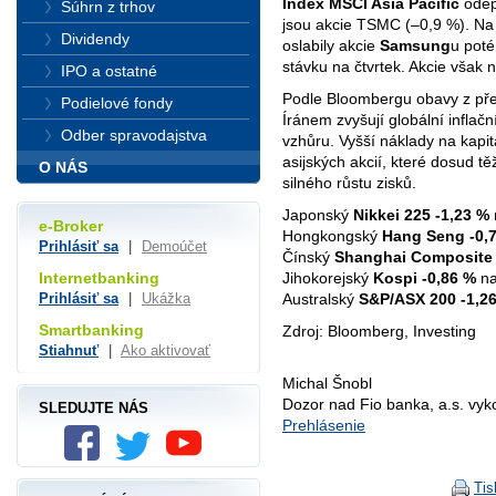
Index MSCI Asia Pacific
odepi
Súhrn z trhov
jsou akcie TSMC (–0,9 %). Na
Dividendy
oslabily akcie
Samsung
u poté
stávku na čtvrtek. Akcie však 
IPO a ostatné
Podle Bloombergu obavy z přet
Podielové fondy
Íránem zvyšují globální inflač
Odber spravodajstva
vzhůru. Vyšší náklady na kapi
asijských akcií, které dosud tě
O NÁS
silného růstu zisků.
Japonský
Nikkei 225
-1,23 %
e-Broker
Hongkongský
Hang Seng
-0,
Prihlásiť sa
|
Demoúčet
Čínský
Shanghai Composite
Jihokorejský
Kospi
-0,86 %
na
Internetbanking
Australský
S&P/ASX 200
-1,2
Prihlásiť sa
|
Ukážka
Smartbanking
Zdroj: Bloomberg, Investing
Stiahnuť
|
Ako aktivovať
Michal Šnobl
Dozor nad Fio banka, a.s. vy
SLEDUJTE NÁS
Prehlásenie
Tis