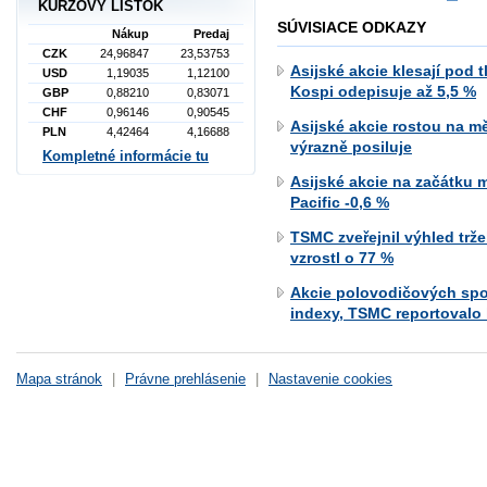
KURZOVÝ LÍSTOK
SÚVISIACE ODKAZY
Nákup
Predaj
CZK
24,96847
23,53753
Asijské akcie klesají pod 
USD
1,19035
1,12100
Kospi odepisuje až 5,5 %
GBP
0,88210
0,83071
CHF
0,96146
0,90545
Asijské akcie rostou na m
PLN
4,42464
4,16688
výrazně posiluje
Kompletné informácie tu
Asijské akcie na začátku m
Pacific -0,6 %
TSMC zveřejnil výhled trže
vzrostl o 77 %
Akcie polovodičových spol
indexy, TSMC reportovalo 
Mapa stránok
|
Právne prehlásenie
|
Nastavenie cookies