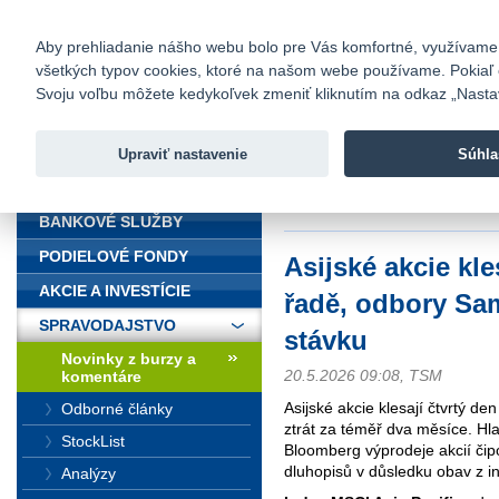
fio@fio.sk
Infomail:
Kontakty
|
Cenník
|
Kariéra
|
N
Aby prehliadanie nášho webu bolo pre Vás komfortné, využívame sú
všetkých typov cookies, ktoré na našom webe používame. Pokiaľ chc
Fio banka
Svoju voľbu môžete kedykoľvek zmeniť kliknutím na odkaz „Nastave
Fio banka 
služieb bez
Upraviť nastavenie
Súhla
ÚVOD
Úvod
>
Spravodajstvo
>
Novinky z
stávku
BANKOVÉ SLUŽBY
PODIELOVÉ FONDY
Asijské akcie kle
AKCIE A INVESTÍCIE
řadě, odbory Sa
SPRAVODAJSTVO
stávku
Novinky z burzy a
20.5.2026 09:08, TSM
komentáre
Asijské akcie klesají čtvrtý den
Odborné články
ztrát za téměř dva měsíce. H
StockList
Bloomberg výprodeje akcií čip
dluhopisů v důsledku obav z in
Analýzy