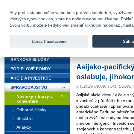
fio@fio.sk
Infomail:
Kontakty
|
Cenník
|
Kariéra
|
N
Aby prehliadanie nášho webu bolo pre Vás komfortné, využívame sú
všetkých typov cookies, ktoré na našom webe používame. Pokiaľ chc
Fio banka
Svoju voľbu môžete kedykoľvek zmeniť kliknutím na odkaz „Nastave
Fio banka 
služieb bez
Upraviť nastavenie
Súhla
ÚVOD
Úvod
>
Spravodajstvo
>
Novinky z
BANKOVÉ SLUŽBY
Asijsko-pacifick
PODIELOVÉ FONDY
oslabuje, jihoko
AKCIE A INVESTÍCIE
8.6.2026 09:09, TSM, SSUN,
SPRAVODAJSTVO
Asijské akcie klesají v čele s
Novinky z burzy a
investorů z přehřátí trhu v rá
komentáre
přidalo očekávání zpřísňování
Odborné články
amerického Fedu po pátečním
mohlo zvýšit náklady na finan
StockList
umělou inteligenci. Investoři s
Analýzy
spojených s koncentrací trhu,