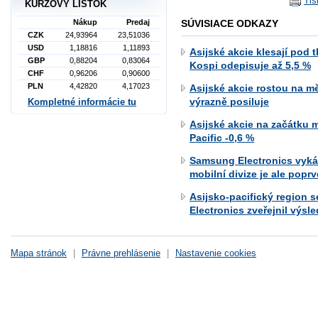
Tis
KURZOVÝ LÍSTOK
Nákup
Predaj
SÚVISIACE ODKAZY
CZK
24,93964
23,51036
USD
1,18816
1,11893
Asijské akcie klesají pod 
GBP
0,88204
0,83064
Kospi odepisuje až 5,5 %
CHF
0,96206
0,90600
PLN
4,42820
4,17023
Asijské akcie rostou na m
výrazně posiluje
Kompletné informácie tu
Asijské akcie na začátku m
Pacific -0,6 %
Samsung Electronics vyká
mobilní divize je ale poprv
Asijsko-pacifický region
Electronics zveřejnil výsl
Mapa stránok
|
Právne prehlásenie
|
Nastavenie cookies