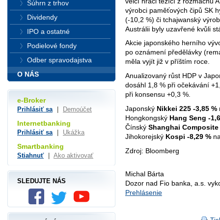
velcí hráči těžící z rozmachu AI
Súhrn z trhov
výrobci paměťových čipů SK h
Dividendy
(-10,2 %) či tchajwanský výro
Austrálii byly uzavřené kvůli s
IPO a ostatné
Akcie japonského herního vývo
Podielové fondy
po oznámení předělávky (remak
Odber spravodajstva
měla vyjít již v příštím roce.
O NÁS
Anualizovaný růst HDP v Japo
dosáhl 1,8 % při očekávání +1
při konsensu +0,3 %.
e-Broker
Japonský
Nikkei 225
-3,85 %
Prihlásiť sa
|
Demoúčet
Hongkongský
Hang Seng
-1,
Internetbanking
Čínský
Shanghai Composite
Prihlásiť sa
|
Ukážka
Jihokorejský
Kospi
-8,29 %
na
Smartbanking
Zdroj: Bloomberg
Stiahnuť
|
Ako aktivovať
Michal Bárta
SLEDUJTE NÁS
Dozor nad Fio banka, a.s. vy
Prehlásenie