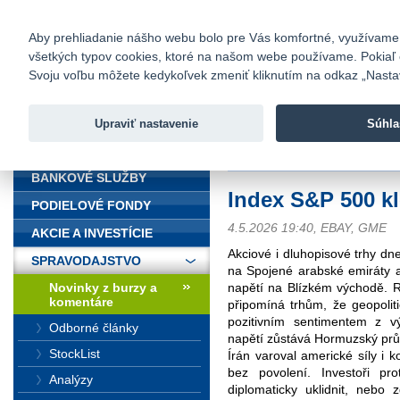
fio@fio.sk
Infomail:
Kontakty
|
Cenník
|
Kariéra
|
N
Aby prehliadanie nášho webu bolo pre Vás komfortné, využívame sú
všetkých typov cookies, ktoré na našom webe používame. Pokiaľ chc
Fio banka
Svoju voľbu môžete kedykoľvek zmeniť kliknutím na odkaz „Nastave
Fio banka 
služieb bez
Upraviť nastavenie
Súhla
ÚVOD
Úvod
>
Spravodajstvo
>
Novinky z
BANKOVÉ SLUŽBY
Index S&P 500 k
PODIELOVÉ FONDY
4.5.2026 19:40, EBAY, GME
AKCIE A INVESTÍCIE
Akciové i dluhopisové trhy dne
SPRAVODAJSTVO
na Spojené arabské emiráty 
napětí na Blízkém východě. Rů
Novinky z burzy a
komentáre
připomíná trhům, že geopolit
pozitivním sentimentem z v
Odborné články
napětí zůstává Hormuzský průl
StockList
Írán varoval americké síly i 
bez povolení. Investoři pro
Analýzy
diplomaticky uklidnit, nebo 