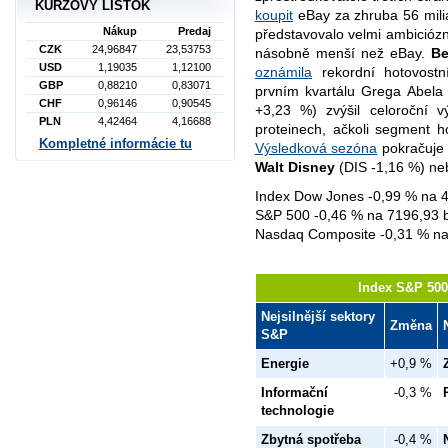
KURZOVÝ LÍSTOK
koupit
eBay za zhruba 56 milia
Nákup
Predaj
představovalo velmi ambiciózn
CZK
24,96847
23,53753
násobně menší než eBay.
Be
USD
1,19035
1,12100
oznámila
rekordní hotovostn
GBP
0,88210
0,83071
prvním kvartálu Grega Abela
CHF
0,96146
0,90545
+3,23 %) zvýšil celoroční v
PLN
4,42464
4,16688
proteinech, ačkoli segment 
Kompletné informácie tu
Výsledková sezóna
pokračuje 
Walt Disney
(DIS -1,16 %) n
Index Dow Jones -0,99 % na 
S&P 500 -0,46 % na 7196,93 
Nasdaq Composite -0,31 % na
Index S&P 500 
Nejsilnější sektory
Změna
S&P
Energie
+0,9 %
Informační
-0,3 %
technologie
Zbytná spotřeba
-0,4 %