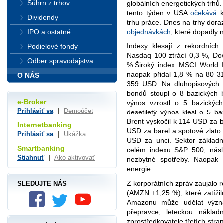
Súhrn z trhov
globálních energetických trhů
tento týden v USA
očekává
k
Dividendy
trhu práce. Dnes na trhy dora
objednávkách
, které dopadly
IPO a ostatné
Indexy klesají z rekordníc
Podielové fondy
Nasdaq 100 ztrácí 0,3 %, Dow
Odber spravodajstva
%.Široký index MSCI World I
naopak přidal 1,8 % na 80 3
O NÁS
359 USD. Na dluhopisových t
bondů stoupl o 8 bazických 
e-Broker
výnos vzrostl o 5 bazickýc
Prihlásiť sa
|
Demoúčet
desetiletý výnos klesl o 5 
Brent vyskočil k 114 USD za b
Internetbanking
USD za barel a spotové zlato
Prihlásiť sa
|
Ukážka
USD za unci. Sektor základn
Smartbanking
celém indexu S&P 500, násl
Stiahnuť
|
Ako aktivovať
nezbytné spotřeby. Naopak 
energie.
Z korporátních zpráv zaujalo r
SLEDUJTE NÁS
(AMZN +1,25 %), které zatížil
Amazonu může udělat význa
přepravce, leteckou náklad
zprostředkovatele třetích stra