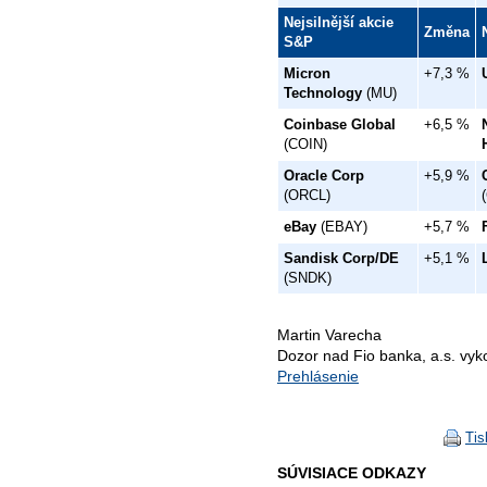
Nejsilnější akcie
Změna
S&P
Micron
+7,3 %
Technology
(MU)
Coinbase Global
+6,5 %
(COIN)
Oracle Corp
+5,9 %
(ORCL)
eBay
(EBAY)
+5,7 %
Sandisk Corp/DE
+5,1 %
(SNDK)
Martin Varecha
Dozor nad Fio banka, a.s. vy
Prehlásenie
Tis
SÚVISIACE ODKAZY