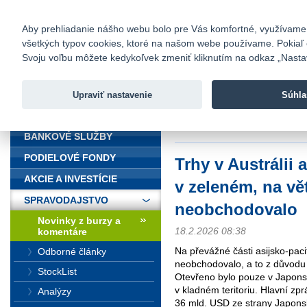
fio@fio.sk
Infomail:
Kontakty
|
Cenník
|
Kariéra
|
N
Aby prehliadanie nášho webu bolo pre Vás komfortné, využívame sú
všetkých typov cookies, ktoré na našom webe používame. Pokiaľ chc
Fio banka
Svoju voľbu môžete kedykoľvek zmeniť kliknutím na odkaz „Nastave
Fio banka 
služieb bez
Upraviť nastavenie
Súhla
ÚVOD
Úvod
>
Spravodajstvo
>
Novinky z
neobchodovalo
BANKOVÉ SLUŽBY
PODIELOVÉ FONDY
Trhy v Austrálii
AKCIE A INVESTÍCIE
v zeleném, na vě
SPRAVODAJSTVO
neobchodovalo
Novinky z burzy a
18.2.2026 08:38
komentáre
Na převážné části asijsko-paci
Odborné články
neobchodovalo, a to z důvodu 
StockList
Otevřeno bylo pouze v Japonsk
v kladném teritoriu. Hlavní zp
Analýzy
36 mld. USD ze strany Japons