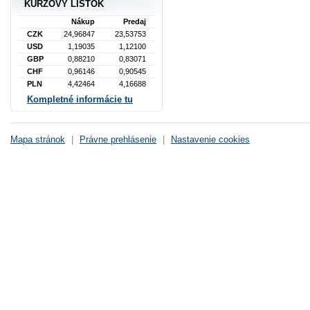
KURZOVÝ LÍSTOK
Nákup
Predaj
CZK
24,96847
23,53753
USD
1,19035
1,12100
GBP
0,88210
0,83071
CHF
0,96146
0,90545
PLN
4,42464
4,16688
Kompletné informácie tu
Mapa stránok
|
Právne prehlásenie
|
Nastavenie cookies