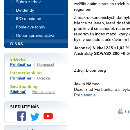
Súhrn z trhov
zvýšilo optimismus na trzích a
regionem.
Dividendy
Z makroekonomických dat byl
IPO a ostatné
bilance za leden, která dosáh
Podielové fondy
predikoval se schodek na úrovn
reportován index mezd, který 
Odber spravodajstva
bylo v souladu s očekáváním t
O NÁS
Japonský
Nikkei 225
+1,02 %
Australský
S&P/ASX 200
+0,5
e-Broker
Prihlásiť sa
|
Demoúčet
Zdroj: Bloomberg
Internetbanking
Prihlásiť sa
|
Ukážka
Jakub Němec
Smartbanking
Dozor nad Fio banka, a.s. vy
Stiahnuť
|
Ako aktivovať
Prehlásenie
SLEDUJTE NÁS
Tis