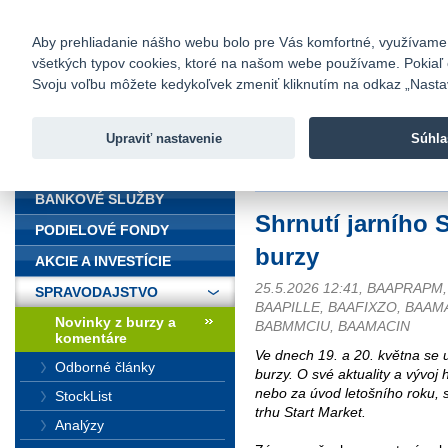
fio@fio.sk
Infomail:
Kontakty
|
Cenník
|
Kariéra
|
N
Aby prehliadanie nášho webu bolo pre Vás komfortné, využívame sú
všetkých typov cookies, ktoré na našom webe používame. Pokiaľ chc
Fio banka
Svoju voľbu môžete kedykoľvek zmeniť kliknutím na odkaz „Nastave
Fio banka 
služieb bez
Upraviť nastavenie
Súhla
ÚVOD
Úvod
>
Spravodajstvo
>
Novinky z
BANKOVÉ SLUŽBY
Shrnutí jarního 
PODIELOVÉ FONDY
burzy
AKCIE A INVESTÍCIE
25.5.2026 12:41, BAAPRAPM
SPRAVODAJSTVO
BAAPILLE, BAAFIXZO, BAAM
Novinky z burzy a
BABMMCIU, BAAMACIN
komentáre
Ve dnech 19. a 20. května se u
Odborné články
burzy. O své aktuality a vývoj 
nebo za úvod letošního roku, 
StockList
trhu Start Market.
Analýzy