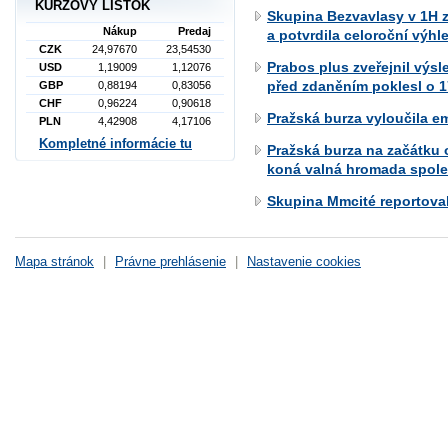
KURZOVÝ LÍSTOK
Skupina Bezvavlasy v 1H z
Nákup
Predaj
a potvrdila celoroční výhl
CZK
24,97670
23,54530
Prabos plus zveřejnil výsl
USD
1,19009
1,12076
před zdaněním poklesl o 1
GBP
0,88194
0,83056
CHF
0,96224
0,90618
Pražská burza vyloučila e
PLN
4,42908
4,17106
Kompletné informácie tu
Pražská burza na začátku 
koná valná hromada spole
Skupina Mmcité reportova
Mapa stránok
|
Právne prehlásenie
|
Nastavenie cookies