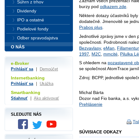
Záznam všech prezentací nal
Súhrn z trhov
burzy pod
odkazem zde
.
Dividendy
Některé dotazy účastníků byl
IPO a ostatné
dodatečně. Jmenovitě se jedna
Prabos plus
.
Podielové fondy
Jednotlivé zprávy jsme v den p
Odber spravodajstva
společnosti. Podrobnosti nale
O NÁS
Bezvavlasy
,
eMan
,
Fillamentu
1997
,
M2C
,
mmcité
,
Pilulka L
S ohledem na
pozastavené o
e-Broker
se společnost AtomTrace jarn
Prihlásiť sa
|
Demoúčet
Zdroj: BCPP, jednotlivé společ
Internetbanking
Prihlásiť sa
|
Ukážka
Smartbanking
Michal Bárta
Stiahnuť
|
Ako aktivovať
Dozor nad Fio banka, a.s. vy
Prehlásenie
SLEDUJTE NÁS
Tis
SÚVISIACE ODKAZY