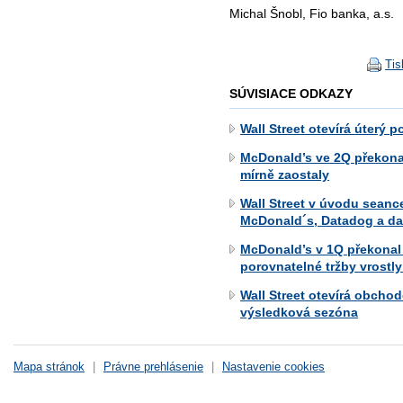
Michal Šnobl, Fio banka, a.s.
Tis
SÚVISIACE ODKAZY
Wall Street otevírá úterý 
McDonald’s ve 2Q překonal
mírně zaostaly
Wall Street v úvodu seance
McDonald´s, Datadog a da
McDonald’s v 1Q překonal 
porovnatelné tržby vrostly
Wall Street otevírá obcho
výsledková sezóna
Mapa stránok
|
Právne prehlásenie
|
Nastavenie cookies