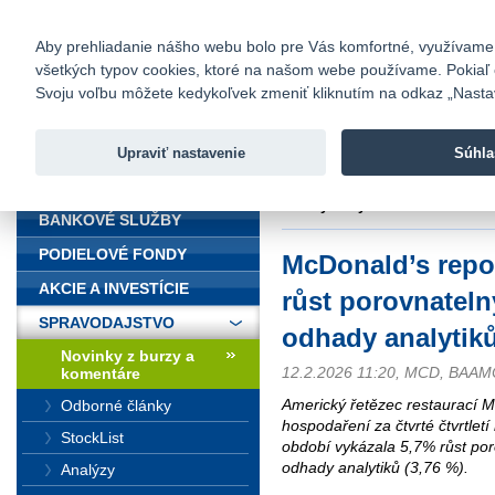
fio@fio.sk
Infomail:
Kontakty
|
Cenník
|
Kariéra
|
N
Aby prehliadanie nášho webu bolo pre Vás komfortné, využívame sú
všetkých typov cookies, ktoré na našom webe používame. Pokiaľ chc
Fio banka
Svoju voľbu môžete kedykoľvek zmeniť kliknutím na odkaz „Nastave
Fio banka 
služieb bez
Upraviť nastavenie
Súhla
ÚVOD
Úvod
>
Spravodajstvo
>
Novinky z
odhady analytiků
BANKOVÉ SLUŽBY
PODIELOVÉ FONDY
McDonald’s repo
AKCIE A INVESTÍCIE
růst porovnateln
SPRAVODAJSTVO
odhady analytik
Novinky z burzy a
12.2.2026 11:20, MCD, BAA
komentáre
Americký řetězec restaurací M
Odborné články
hospodaření za čtvrté čtvrtle
StockList
období vykázala 5,7% růst por
odhady analytiků (3,76 %).
Analýzy