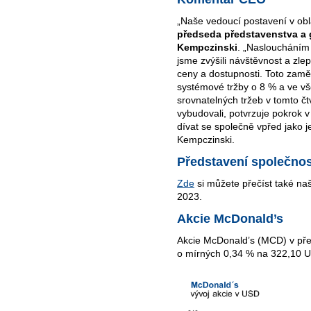
„Naše vedoucí postavení v obl
předseda představenstva a g
Kempczinski
. „Nasloucháním
jsme zvýšili návštěvnost a zle
ceny a dostupnosti. Toto zamě
systémové tržby o 8 % a ve vš
srovnatelných tržeb v tomto čt
vybudovali, potvrzuje pokrok v
dívat se společně vpřed jako 
Kempczinski.
Představení společnos
Zde
si můžete přečíst také naš
2023.
Akcie McDonald’s
Akcie McDonald’s (MCD) v pře
o mírných 0,34 % na 322,10 