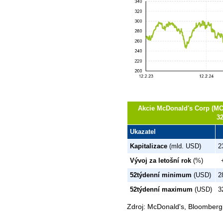
Akcie McDonald's Corp (MCD
3
Ukazatel
Kapitalizace
(mld. USD)
2
Vývoj za letošní rok
(%)
52týdenní minimum
(USD)
2
52týdenní maximum
(USD)
3
Zdroj: McDonald's, Bloomberg