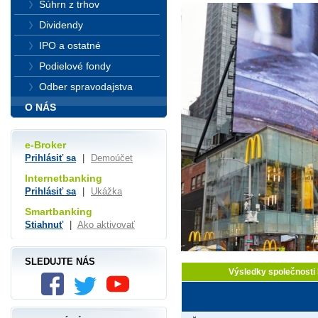
Súhrn z trhov
Dividendy
IPO a ostatné
Podielové fondy
Odber spravodajstva
O NÁS
e-Broker
Prihlásiť sa
|
Demoúčet
Internetbanking
Prihlásiť sa
|
Ukážka
Smartbanking
Stiahnuť
|
Ako aktivovať
SLEDUJTE NÁS
Výsledky společnosti