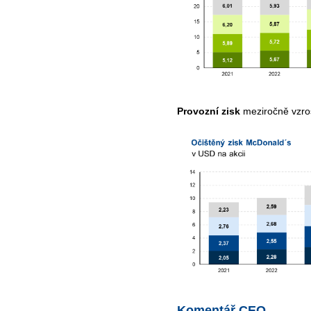
Provozní zisk
meziročně vzros
Komentář CEO