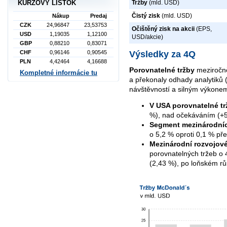
Tržby
(mld. USD)
KURZOVÝ LÍSTOK
Čistý zisk
(mld. USD)
Nákup
Predaj
CZK
24,96847
23,53753
Očištěný zisk na akcii
(EPS,
USD
1,19035
1,12100
USD/akcie)
GBP
0,88210
0,83071
CHF
0,96146
0,90545
Výsledky za 4Q
PLN
4,42464
4,16688
Porovnatelné tržby
meziročně
Kompletné informácie tu
a překonaly odhady analytiků 
návštěvností a silným výkone
V USA porovnatelné tr
%), nad očekáváním (+5
Segment mezinárodní
o 5,2 % oproti 0,1 % př
Mezinárodní rozvojové
porovnatelných tržeb o
(2,43 %), po loňském rů