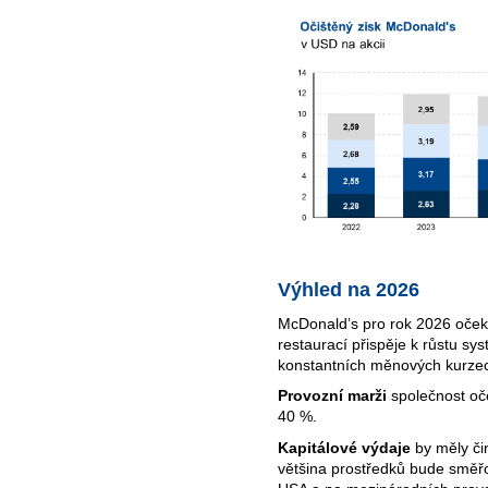
Výhled na 2026
McDonald’s pro rok 2026 oček
restaurací přispěje k růstu sys
konstantních měnových kurze
Provozní marži
společnost oč
40 %.
Kapitálové výdaje
by měly čin
většina prostředků bude směř