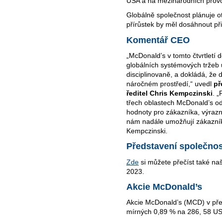
USA a na mezinárodních provo
Globálně společnost plánuje ote
přírůstek by měl dosáhnout při
Komentář CEO
„McDonald’s v tomto čtvrtletí 
globálních systémových tržeb 
disciplinovaně, a dokládá, že
náročném prostředí,“ uvedl
př
ředitel Chris Kempczinski
. 
třech oblastech McDonald’s odl
hodnoty pro zákazníka, výrazn
nám nadále umožňují zákazníků
Kempczinski.
Představení společnos
Zde
si můžete přečíst také naš
2023.
Akcie McDonald’s
Akcie McDonald’s (MCD) v před
mírných 0,89 % na 286, 58 U