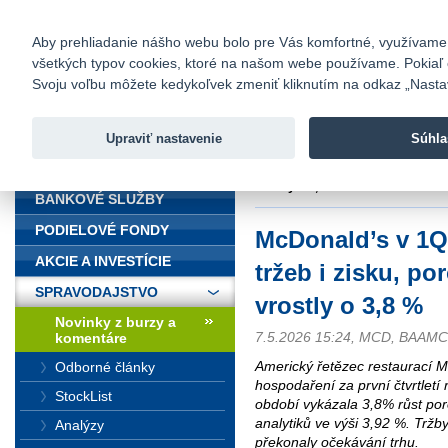
fio@fio.sk
Infomail:
Kontakty
|
Cenník
|
Kariéra
|
N
Aby prehliadanie nášho webu bolo pre Vás komfortné, využívame sú
všetkých typov cookies, ktoré na našom webe používame. Pokiaľ chc
Fio banka
Svoju voľbu môžete kedykoľvek zmeniť kliknutím na odkaz „Nastave
Fio banka 
služieb bez
Upraviť nastavenie
Súhla
ÚVOD
Úvod
>
Spravodajstvo
>
Novinky z
vrostly o 3,8 %
BANKOVÉ SLUŽBY
PODIELOVÉ FONDY
McDonald’s v 1Q
AKCIE A INVESTÍCIE
tržeb i zisku, po
SPRAVODAJSTVO
vrostly o 3,8 %
Novinky z burzy a
7.5.2026 15:24, MCD, BAA
komentáre
Americký řetězec restaurací M
Odborné články
hospodaření za první čtvrtlet
StockList
období vykázala 3,8% růst po
analytiků ve výši 3,92 %. Tržby
Analýzy
překonaly očekávání trhu.