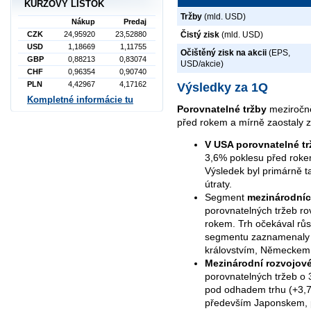
KURZOVÝ LÍSTOK
Tržby
(mld. USD)
Nákup
Predaj
CZK
24,95920
23,52880
Čistý zisk
(mld. USD)
USD
1,18669
1,11755
Očištěný zisk na akcii
(EPS,
GBP
0,88213
0,83074
USD/akcie)
CHF
0,96354
0,90740
PLN
4,42967
4,17162
Výsledky za 1Q
Kompletné informácie tu
Porovnatelné tržby
meziročně
před rokem a mírně zaostaly z
V USA porovnatelné tr
3,6% poklesu před rokem.
Výsledek byl primárně 
útraty.
Segment
mezinárodníc
porovnatelných tržeb ro
rokem. Trh očekával růs
segmentu zaznamenaly p
královstvím, Německem a
Mezinárodní rozvojové
porovnatelných tržeb o 
pod odhadem trhu (+3,71
především Japonskem, p