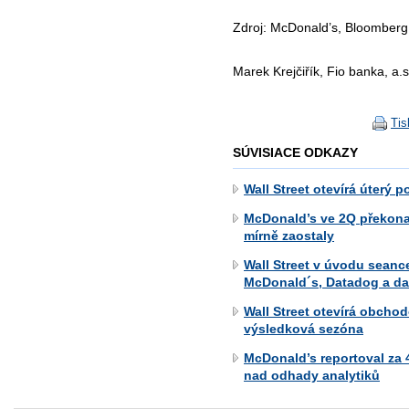
Zdroj: McDonald’s, Bloomberg
Marek Krejčiřík, Fio banka, a.s
Tis
SÚVISIACE ODKAZY
Wall Street otevírá úterý 
McDonald’s ve 2Q překonal
mírně zaostaly
Wall Street v úvodu seance
McDonald´s, Datadog a da
Wall Street otevírá obcho
výsledková sezóna
McDonald’s reportoval za 
nad odhady analytiků