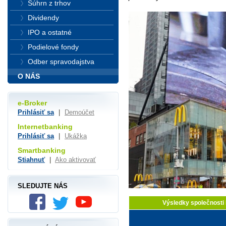
Súhrn z trhov
Dividendy
IPO a ostatné
Podielové fondy
Odber spravodajstva
O NÁS
e-Broker
Prihlásiť sa
|
Demoúčet
Internetbanking
Prihlásiť sa
|
Ukážka
Smartbanking
Stiahnuť
|
Ako aktivovať
SLEDUJTE NÁS
Výsledky společnosti