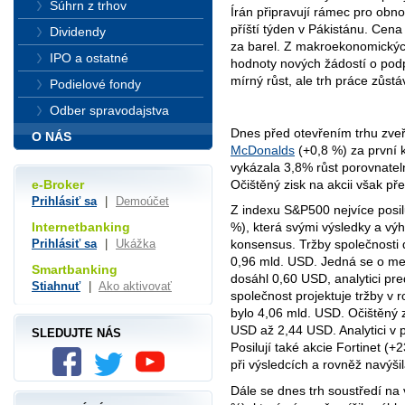
Súhrn z trhov
Írán připravují rámec pro obno
příští týden v Pákistánu. Cen
Dividendy
za barel. Z makroekonomickýc
IPO a ostatné
hodnoty nových žádostí o podp
mírný růst, ale trh práce zůstáv
Podielové fondy
Odber spravodajstva
Dnes před otevřením trhu zveře
O NÁS
McDonalds
(+0,8 %) za první 
vykázala 3,8% růst porovnatel
Očištěný zisk na akcii však p
e-Broker
Prihlásiť sa
|
Demoúčet
Z indexu S&P500 nejvíce posil
Internetbanking
%), která svými výsledky a vý
Prihlásiť sa
|
Ukážka
konsensus. Tržby společnosti 
0,96 mld. USD. Jedná se o mezi
Smartbanking
dosáhl 0,60 USD, analytici pre
Stiahnuť
|
Ako aktivovať
společnost projektuje tržby v
bylo 4,06 mld. USD. Očištěný z
USD až 2,44 USD. Analytici v 
SLEDUJTE NÁS
Posilují také akcie Fortinet (
při výsledcích a rovněž navýšil
Dále se dnes trh soustředí na 