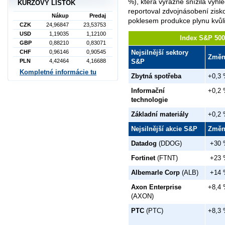
%), která výrazně snížila výhle
KURZOVÝ LÍSTOK
reportoval zdvojnásobení zisk
Nákup
Predaj
poklesem produkce plynu kvůli 
CZK
24,96847
23,53753
USD
1,19035
1,12100
Index S&P 500 
GBP
0,88210
0,83071
CHF
0,96146
0,90545
Nejsilnější sektory
Změn
PLN
4,42464
4,16688
S&P
Kompletné informácie tu
Zbytná spotřeba
+0,3
Informační
+0,2
technologie
Základní materiály
+0,2
Nejsilnější akcie S&P
Změn
Datadog
(DDOG)
+30
Fortinet
(FTNT)
+23
Albemarle Corp
(ALB)
+14
Axon Enterprise
+8,4
(AXON)
PTC
(PTC)
+8,3