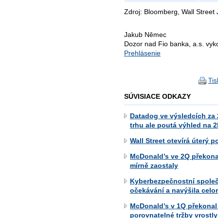
Zdroj: Bloomberg, Wall Street 
Jakub Němec
Dozor nad Fio banka, a.s. vy
Prehlásenie
Tis
SÚVISIACE ODKAZY
Datadog ve výsledcích za
trhu ale poutá výhled na 
Wall Street otevírá úterý 
McDonald’s ve 2Q překonal
mírně zaostaly
Kyberbezpečnostní společ
očekávání a navýšila celo
McDonald’s v 1Q překonal 
porovnatelné tržby vrostly