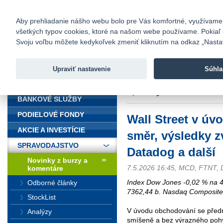
fio@fio.sk
Infomail:
Kontakty
|
Cenník
|
Kariéra
|
N
Aby prehliadanie nášho webu bolo pre Vás komfortné, využívame sú
všetkých typov cookies, ktoré na našom webe používame. Pokiaľ chc
Fio banka
Svoju voľbu môžete kedykoľvek zmeniť kliknutím na odkaz „Nastave
Fio banka 
služieb bez
Upraviť nastavenie
Súhla
ÚVOD
Úvod
>
Spravodajstvo
>
Novinky z
´s, Datadog a další
BANKOVÉ SLUŽBY
PODIELOVÉ FONDY
Wall Street v úv
AKCIE A INVESTÍCIE
směr, výsledky z
SPRAVODAJSTVO
Datadog a další
Novinky z burzy a
7.5.2026 16:45, MCD, FTNT,
komentáre
Index Dow Jones -0,02 % na 
Odborné články
7362,44 b. Nasdaq Composite
StockList
V úvodu obchodování se předn
Analýzy
smíšeně a bez výrazného pohy