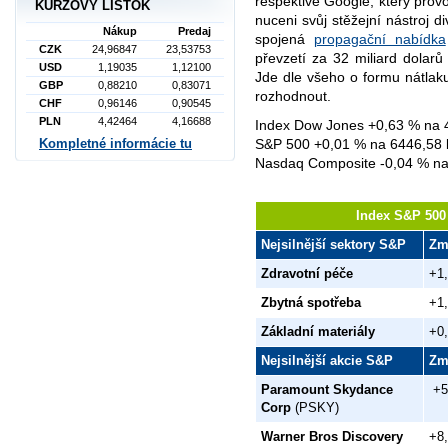
respektive Google, který pro
KURZOVÝ LÍSTOK
nuceni svůj stěžejní nástroj d
Nákup
Predaj
spojená
propagační nabídka
CZK
24,96847
23,53753
převzetí za 32 miliard dolarů
USD
1,19035
1,12100
Jde dle všeho o formu nátlaku
GBP
0,88210
0,83071
rozhodnout.
CHF
0,96146
0,90545
PLN
4,42464
4,16688
Index Dow Jones +0,63 % na 
S&P 500 +0,01 % na 6446,58 
Kompletné informácie tu
Nasdaq Composite -0,04 % na
Index S&P 500 
Nejsilnější sektory S&P
Zm
Zdravotní péče
+1
Zbytná spotřeba
+1
Základní materiály
+0
Nejsilnější akcie S&P
Zm
Paramount Skydance
+
Corp
(PSKY)
Warner Bros Discovery
+8