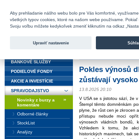
fio@fio.sk
Infomail:
Kontakty
|
Cenník
|
Kariéra
|
N
Aby prehliadanie nášho webu bolo pre Vás komfortné, využívame sú
všetkých typov cookies, ktoré na našom webe používame. Pokiaľ chc
Fio banka
Svoju voľbu môžete kedykoľvek zmeniť kliknutím na odkaz „Nastave
Fio banka 
služieb bez
Upraviť nastavenie
Súhla
ÚVOD
Úvod
>
Spravodajstvo
>
Novinky z
BANKOVÉ SLUŽBY
Pokles výnosů d
PODIELOVÉ FONDY
zůstávají vysoko
AKCIE A INVESTÍCIE
13.8.2025 20:10
SPRAVODAJSTVO
V USA se s jistotou sází, že v
Novinky z burzy a
Štempl těmto domněnkám posky
komentáre
plyne, že růst cen je zkrocen 
Odborné články
přístupu nebude moci opří
výnosech vládních bondů, kt
StockList
Vzhledem k tomu, že akci
Analýzy
historických maximech, tak se