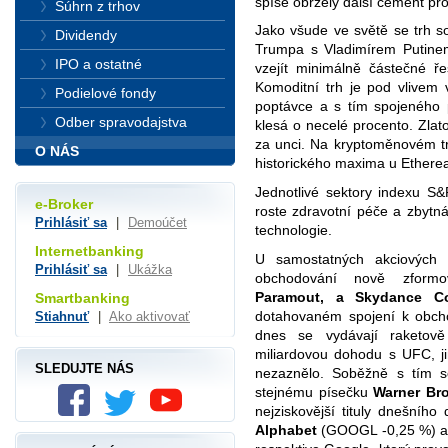
spíše obržely další cement pr
Súhrn z trhov
Jako všude ve světě se trh s
Dividendy
Trumpa s Vladimírem Putine
IPO a ostatné
vzejít minimálně částečné ře
Komoditní trh je pod vlivem 
Podielové fondy
poptávce a s tím spojeného 
Odber spravodajstva
klesá o necelé procento. Zlat
za unci. Na kryptoměnovém t
O NÁS
historického maxima u Etherea
Jednotlivé sektory indexu S
e-Broker
roste zdravotní péče a zbytná 
Prihlásiť sa
|
Demoúčet
technologie.
Internetbanking
U samostatných akciových t
Prihlásiť sa
|
Ukážka
obchodování nově zformo
Paramout, a Skydance Co
Smartbanking
dotahovaném spojení k obcho
Stiahnuť
|
Ako aktivovať
dnes se vydávají raketově 
miliardovou dohodu s UFC, j
SLEDUJTE NÁS
nezaznělo. Soběžně s tím s
stejnému písečku
Warner Br
nejziskovější tituly dnešního
Alphabet
(GOOGL -0,25 %) a v