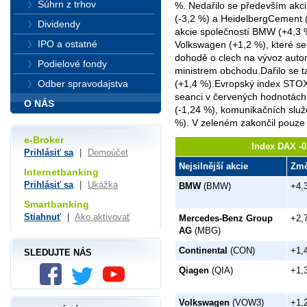
Súhrn z trhov
%. Nedařilo se především akci
(-3,2 %) a HeidelbergCement (
Dividendy
akcie společností BMW (+4,3 
IPO a ostatné
Volkswagen (+1,2 %), které se 
dohodě o clech na vývoz aut
Podielové fondy
ministrem obchodu.Dařilo se t
Odber spravodajstva
(+1,4 %).Evropský index STOX
seanci v červených hodnotách.
O NÁS
(-1,24 %), komunikačních služ
%). V zeleném zakončil pouze
e-Broker
Index DAX -0
Prihlásiť sa
|
Demoúčet
Nejsilnější akcie
Zm
Internetbanking
Prihlásiť sa
|
Ukážka
BMW
(BMW)
+4,
Smartbanking
Stiahnuť
|
Ako aktivovať
Mercedes-Benz Group
+2,
AG
(MBG)
Continental
(CON)
+1,
SLEDUJTE NÁS
Qiagen
(QIA)
+1,
Volkswagen
(VOW3)
+1,