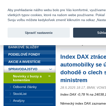
fio@fio.sk
Infomail:
Kontakty
|
Cenník
|
Kariéra
|
N
Aby prehliadanie nášho webu bolo pre Vás komfortné, využívame sú
všetkých typov cookies, ktoré na našom webe používame. Pokiaľ chc
Fio banka
Svoju voľbu môžete kedykoľvek zmeniť kliknutím na odkaz „Nastave
Fio banka 
služieb bez
Upraviť nastavenie
Súhla
ÚVOD
Úvod
>
Spravodajstvo
>
Novinky z
clech s americkým ministrem
BANKOVÉ SLUŽBY
PODIELOVÉ FONDY
Index DAX ztrác
AKCIE A INVESTÍCIE
automobilky se ú
SPRAVODAJSTVO
dohodě o clech 
Novinky z burzy a
ministrem
komentáre
Odborné články
28.5.2025 18:17, BMW, VOW
StockList
Index DAX -0,78 % na 24038,1
Analýzy
Německý index DAX zaznamena