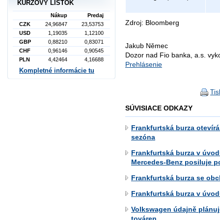
KURZOVÝ LÍSTOK
Nákup
Predaj
Zdroj: Bloomberg
CZK
24,96847
23,53753
USD
1,19035
1,12100
GBP
0,88210
0,83071
Jakub Němec
CHF
0,96146
0,90545
Dozor nad Fio banka, a.s. vy
PLN
4,42464
4,16688
Prehlásenie
Kompletné informácie tu
Tis
SÚVISIACE ODKAZY
Frankfurtská burza otevírá
sezóna
Frankfurtská burza v úvod
Mercedes-Benz posiluje p
Frankfurtská burza se ob
Frankfurtská burza v úvo
Volkswagen údajně plánuje
továren