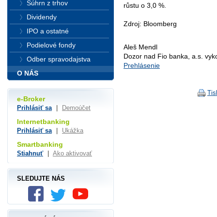
Súhrn z trhov
růstu o 3,0 %.
Dividendy
Zdroj: Bloomberg
IPO a ostatné
Podielové fondy
Aleš Mendl
Dozor nad Fio banka, a.s. vy
Odber spravodajstva
Prehlásenie
O NÁS
Tis
e-Broker
Prihlásiť sa
|
Demoúčet
Internetbanking
Prihlásiť sa
|
Ukážka
Smartbanking
Stiahnuť
|
Ako aktivovať
SLEDUJTE NÁS