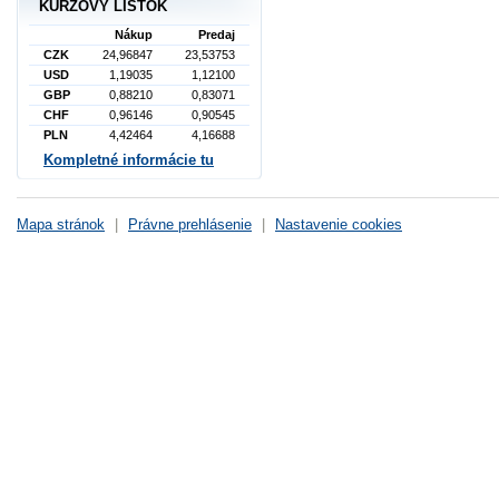
KURZOVÝ LÍSTOK
Nákup
Predaj
CZK
24,96847
23,53753
USD
1,19035
1,12100
GBP
0,88210
0,83071
CHF
0,96146
0,90545
PLN
4,42464
4,16688
Kompletné informácie tu
Mapa stránok
|
Právne prehlásenie
|
Nastavenie cookies