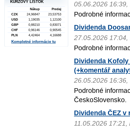
KURZOVÝ LÍSTOK
05.06.2026 16:3
Nákup
Predaj
Podrobné informac
CZK
24,96847
23,53753
USD
1,19035
1,12100
GBP
0,88210
0,83071
Dividenda Doosa
CHF
0,96146
0,90545
PLN
4,42464
4,16688
27.05.2026 17:0
Kompletné informácie tu
Podrobné informa
Dividenda Kofoly
(+komentář analyt
26.05.2026 16:3
Podrobné informac
ČeskoSlovensko.
Dividenda ČEZ v r
11.05.2026 17:21