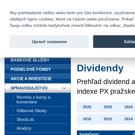
fio@fio.sk
Infomail:
Kontakty
|
Cenník
|
Kariéra
|
N
Aby prehliadanie nášho webu bolo pre Vás komfortné, využívame sú
všetkých typov cookies, ktoré na našom webe používame. Pokiaľ chc
Fio banka
Svoju voľbu môžete kedykoľvek zmeniť kliknutím na odkaz „Nastave
Fio banka 
služieb bez
Upraviť nastavenie
Súhla
ÚVOD
Úvod
>
Spravodajst
BANKOVÉ SLUŽBY
Dividendy
PODIELOVÉ FONDY
AKCIE A INVESTÍCIE
Prehľad dividend a
SPRAVODAJSTVO
indexe PX pražske
Novinky z burzy a
komentáre
2026
2025
2024
Odborné články
StockList
2016
2015
2014
Analýzy
Spoločnosť