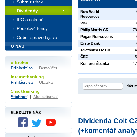
Súhrn z trhov
Dividendy
New World
Resources
IPO a ostatné
VIG
Podielové fondy
Philip Morris ČR
78
Pegas Nonwovens
Odber spravodajstva
Erste Bank
O NÁS
Telefónica O2 CR
4
ČEZ
5
e-Broker
Komerční banka
17
Prihlásiť sa
|
Demoúčet
Internetbanking
Prihlásiť sa
|
Ukážka
dátum
Smartbanking
Stiahnuť
|
Ako aktivovať
SLEDUJTE NÁS
Dividenda Colt CZ
(+komentář analyt