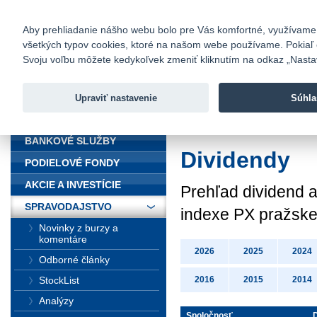
fio@fio.sk
Infomail:
Kontakty
|
Cenník
|
Kariéra
|
N
Aby prehliadanie nášho webu bolo pre Vás komfortné, využívame sú
všetkých typov cookies, ktoré na našom webe používame. Pokiaľ chc
Fio banka
Svoju voľbu môžete kedykoľvek zmeniť kliknutím na odkaz „Nastave
Fio banka 
služieb bez
Upraviť nastavenie
Súhla
ÚVOD
Úvod
>
Spravodajst
BANKOVÉ SLUŽBY
Dividendy
PODIELOVÉ FONDY
AKCIE A INVESTÍCIE
Prehľad dividend a
SPRAVODAJSTVO
indexe PX pražske
Novinky z burzy a
komentáre
2026
2025
2024
Odborné články
StockList
2016
2015
2014
Analýzy
Spoločnosť