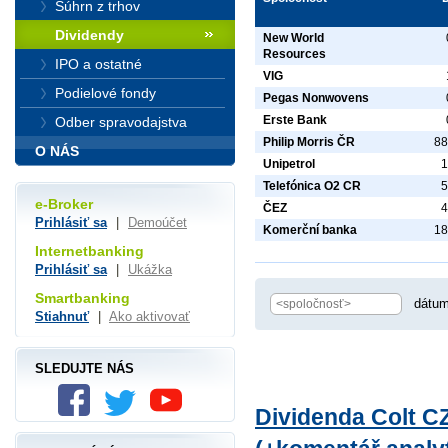
Súhrn z trhov
Dividendy
New World
Resources
IPO a ostatné
VIG
Podielové fondy
Pegas Nonwovens
Erste Bank
Odber spravodajstva
Philip Morris ČR
88
O NÁS
Unipetrol
1
Telefónica O2 CR
5
e-Broker
ČEZ
4
Prihlásiť sa
|
Demoúčet
Komerční banka
18
Internetbanking
Prihlásiť sa
|
Ukážka
Smartbanking
dátum
Stiahnuť
|
Ako aktivovať
SLEDUJTE NÁS
Dividenda Colt CZ