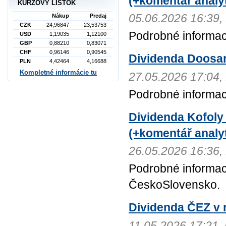
(+komentář analyt
KURZOVÝ LÍSTOK
05.06.2026 16:3
Nákup
Predaj
CZK
24,96847
23,53753
Podrobné informac
USD
1,19035
1,12100
GBP
0,88210
0,83071
CHF
0,96146
0,90545
Dividenda Doosa
PLN
4,42464
4,16688
Kompletné informácie tu
27.05.2026 17:0
Podrobné informa
Dividenda Kofoly
(+komentář analyt
26.05.2026 16:3
Podrobné informac
ČeskoSlovensko.
Dividenda ČEZ v r
11.05.2026 17:21