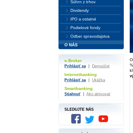
Súhrn z trhov
Dividendy
IPO a ostatné
Podielové fondy
Odber spravodajstva
O NÁS
O
e-Broker
%
Prihlásiť sa
|
Demoúčet
k
Internetbanking
v
Prihlásiť sa
|
Ukážka
Smartbanking
Stiahnuť
|
Ako aktivovať
SLEDUJTE NÁS