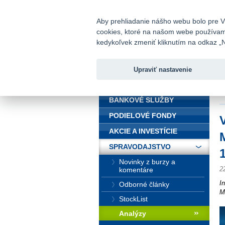
fio@fio.sk
Infomail:
Aby prehliadanie nášho webu bolo pre Vá
cookies, ktoré na našom webe používame.
Fio banka
kedykoľvek zmeniť kliknutím na odkaz „N
Upraviť nastavenie
ÚVOD
Ú
d
BANKOVÉ SLUŽBY
PODIELOVÉ FONDY
AKCIE A INVESTÍCIE
SPRAVODAJSTVO
Novinky z burzy a
2
komentáre
I
Odborné články
M
StockList
Analýzy