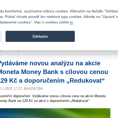
Kontakty
|
Cenník
|
Kariéra
|
Napíšte nám
|
Časté otázky
|
Bezpečnosť
s komfortné, využívame súbory cookies. Kliknutím na tlačidlo "Súhlasí
 Pokiaľ chcete povoliť len niektoré typy cookies, kliknite na "Upraviť
astavenie cookies“. Viac o cookies zistíte
tu
.
Fio banka sa zameriava na poskytovanie bežných bankovýc
služieb bez poplatkov a investícií do cenných papierov.
Súhlasím
vod
>
Spravodajstvo
>
Analýzy
>
Vydáváme novou analýzu na akcie Moneta Mon
oporučením „Redukovat“
Vydáváme novou analýzu na akcie
Moneta Money Bank s cílovou cenou
129 Kč a doporučením „Redukovat“
2.1.2025 17:27, BAAGECBA
nvestiční doporučení: Vydáváme novou cílovou cenu na akcie Moneta
oney Bank na 129 Kč za akcii s doporučením „Redukovat“.