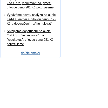
Colt CZ z „redukovat“ na „držet“,
cílovou cenu 981 Kč potvrzujeme
Vydáváme novou analýzu na akcie
KARO Leather s cílovou cenou 172
Kč a doporučením „Akumulovat“
Snižujeme doporučení na akcie
Colt CZ z "akumulovat" na
"redukovat", cílovou cenu 981 Kč
potvrzujeme
ďaľšie správy