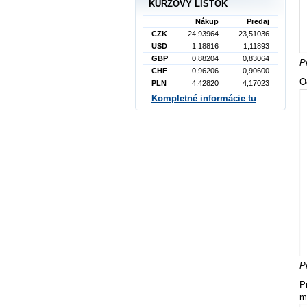
KURZOVÝ LÍSTOK
Nákup
Predaj
CZK
24,93964
23,51036
USD
1,18816
1,11893
GBP
0,88204
0,83064
P
CHF
0,96206
0,90600
O
PLN
4,42820
4,17023
Kompletné informácie tu
P
P
m