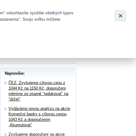
Slovensky
|
English
m" odsúhlasíte využitie všetkých typov
 nastavenia". Svoju voľbu môžete
h
ey Bank s cílovou cenou 129 Kč a
Najnovšie:
ČEZ: Zvyšujeme cílovou cenu z
1044 Kč na 1150 Kč, doporučení
měníme ze stupně "redukovat" na
"držet"
Vydáváme novou analýzu na akcie
Komerční banky s cílovou cenou
1043 Kč a doporučením
„Akumulovat“
Zvyšujeme doporučení na akcie