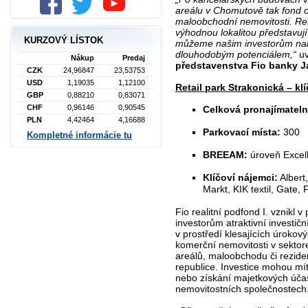
areálu v Chomutově tak fond o
maloobchodní nemovitosti. Ret
výhodnou lokalitou představují 
KURZOVÝ LÍSTOK
můžeme našim investorům nab
dlouhodobým potenciálem,“
uv
Nákup
Predaj
představenstva Fio banky J
CZK
24,96847
23,53753
USD
1,19035
1,12100
Retail park Strakonická – klí
GBP
0,88210
0,83071
CHF
0,96146
0,90545
Celková pronajímateln
PLN
4,42464
4,16688
Parkovací místa:
300
Kompletné informácie tu
BREEAM:
úroveň Excel
Klíčoví nájemci:
Albert
Markt, KIK textil, Gat
Fio realitní podfond I. vznikl 
investorům atraktivní investič
v prostředí klesajících úroko
komerční nemovitosti v sektor
areálů, maloobchodu či rezide
republice. Investice mohou mí
nebo získání majetkových účas
nemovitostních společnostech