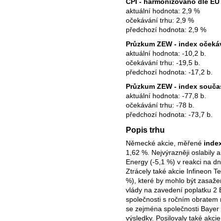
CPI - harmonizováno dle EU
aktuální hodnota: 2,9 %
očekávání trhu: 2,9 %
předchozí hodnota: 2,9 %
Průzkum ZEW - index očeká
aktuální hodnota: -10,2 b.
očekávání trhu: -19,5 b.
předchozí hodnota: -17,2 b.
Průzkum ZEW - index souč
aktuální hodnota: -77,8 b.
očekávání trhu: -78 b.
předchozí hodnota: -73,7 b.
Popis trhu
Německé akcie, měřené
inde
1,62 %. Nejvýrazněji oslabily
Energy (-5,1 %) v reakci na d
Ztrácely také akcie Infineon T
%), které by mohlo být zasaž
vlády na zavedení poplatku 2 
společnosti s ročním obratem 
se zejména společnosti Bayer 
výsledky. Posilovaly také akci