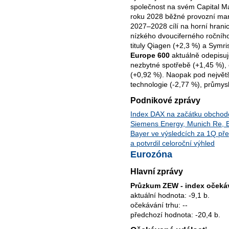
společnost na svém Capital M
roku 2028 běžné provozní mar
2027–2028 cílí na horní hrani
nízkého dvouciferného ročního 
tituly Qiagen (+2,3 %) a Symr
Europe 600
aktuálně odepisuj
nezbytné spotřebě (+1,45 %), 
(+0,92 %). Naopak pod největ
technologie (-2,77 %), průmysl
Podnikové zprávy
Index DAX na začátku obchodov
Siemens Energy, Munich Re, 
Bayer ve výsledcích za 1Q pře
a potvrdil celoroční výhled
Eurozóna
Hlavní zprávy
Průzkum ZEW - index očeká
aktuální hodnota: -9,1 b.
očekávání trhu: --
předchozí hodnota: -20,4 b.