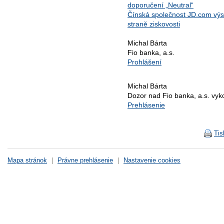
doporučení „Neutral“
Čínská společnost JD.com výs
straně ziskovosti
Michal Bárta
Fio banka, a.s.
Prohlášení
Michal Bárta
Dozor nad Fio banka, a.s. vy
Prehlásenie
Tis
Mapa stránok
|
Právne prehlásenie
|
Nastavenie cookies