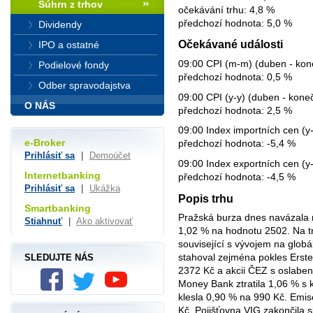
Súhrn z trhov
očekávání trhu: 4,8 %
předchozí hodnota: 5,0 %
Dividendy
Očekávané události
IPO a ostatné
09:00 CPI (m-m) (duben - kone
Podielové fondy
předchozí hodnota: 0,5 %
Odber spravodajstva
09:00 CPI (y-y) (duben - koneč
O NÁS
předchozí hodnota: 2,5 %
09:00 Index importních cen (y-
e-Broker
předchozí hodnota: -5,4 %
Prihlásiť sa
|
Demoúčet
09:00 Index exportních cen (y-
Internetbanking
předchozí hodnota: -4,5 %
Prihlásiť sa
|
Ukážka
Popis trhu
Smartbanking
Pražská burza dnes navázala na
Stiahnuť
|
Ako aktivovať
1,02 % na hodnotu 2502. Na tr
související s vývojem na globá
stahoval zejména pokles Erste
SLEDUJTE NÁS
2372 Kč a akcii ČEZ s oslabe
Money Bank ztratila 1,06 % s
klesla 0,90 % na 990 Kč. Emi
Kč. Pojišťovna VIG zakončila 