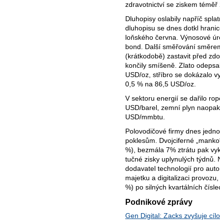
zdravotnictví se ziskem téměř
Dluhopisy oslabily napříč spla
dluhopisu se dnes dotkl hranic
loňského června. Výnosové úrov
bond. Další směřování směrem
(krátkodobě) zastavit před zd
končily smíšeně. Zlato odeps
USD/oz, stříbro se dokázalo vym
0,5 % na 86,5 USD/oz.
V sektoru energií se dařilo ro
USD/barel, zemní plyn naopak z
USD/mmbtu.
Polovodičové firmy dnes jedn
poklesům. Dvojciferné „mank
%), bezmála 7% ztrátu pak vyká
tučné zisky uplynulých týdnů. 
dodavatel technologií pro auto
majetku a digitalizaci provoz
%) po silných kvartálních čís
Podnikové zprávy
Gen Digital: Zacks zvyšuje cí