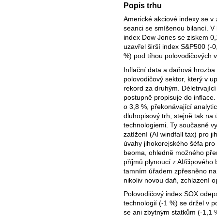
Popis trhu
Americké akciové indexy se v 
seanci se smíšenou bilancí. V 
index Dow Jones se ziskem 0,
uzavřel širší index S&P500 (-
%) pod tíhou polovodičových 
Inflační data a daňová hrozba 
polovodičový sektor, který v u
rekord za druhým. Déletrvající
postupně propisuje do inflace
o 3,8 %, překonávající analyti
dluhopisový trh, stejně tak na ú
technologiemi. Ty současně v
zatížení (AI windfall tax) pro j
úvahy jihokorejského šéfa pro
beoma, ohledně možného pře
příjmů plynoucí z AI/čipového
tamním úřadem zpřesněno na 
nikoliv novou daň, zchlazení o
Polovodičový index SOX odeps
technologií (-1 %) se držel v 
se ani zbytným statkům (-1,1 %