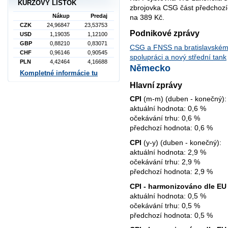
KURZOVÝ LÍSTOK
zbrojovka CSG část předchozích
Nákup
Predaj
na 389 Kč.
CZK
24,96847
23,53753
Podnikové zprávy
USD
1,19035
1,12100
GBP
0,88210
0,83071
CSG a FNSS na bratislavském v
CHF
0,96146
0,90545
spolupráci a nový střední tank
PLN
4,42464
4,16688
Německo
Kompletné informácie tu
Hlavní zprávy
CPI
(m-m) (duben - konečný):
aktuální hodnota: 0,6 %
očekávání trhu: 0,6 %
předchozí hodnota: 0,6 %
CPI
(y-y) (duben - konečný):
aktuální hodnota: 2,9 %
očekávání trhu: 2,9 %
předchozí hodnota: 2,9 %
CPI - harmonizováno dle EU 
aktuální hodnota: 0,5 %
očekávání trhu: 0,5 %
předchozí hodnota: 0,5 %