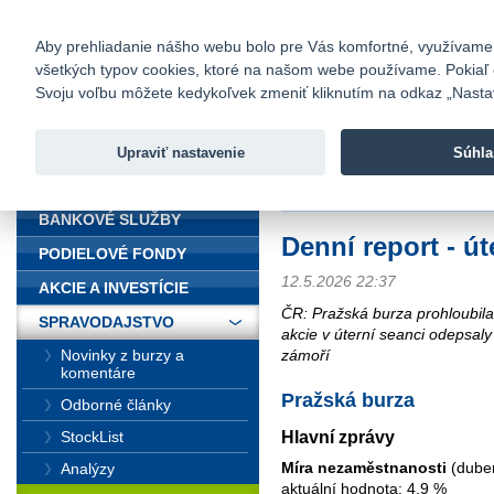
fio@fio.sk
Infomail:
Kontakty
|
Cenník
|
Kariéra
|
N
Aby prehliadanie nášho webu bolo pre Vás komfortné, využívame sú
všetkých typov cookies, ktoré na našom webe používame. Pokiaľ chc
Fio banka
Svoju voľbu môžete kedykoľvek zmeniť kliknutím na odkaz „Nastave
Fio banka 
služieb bez
Upraviť nastavenie
Súhla
ÚVOD
Úvod
>
Spravodajstvo
>
Súhrn z tr
BANKOVÉ SLUŽBY
Denní report - út
PODIELOVÉ FONDY
12.5.2026 22:37
AKCIE A INVESTÍCIE
ČR: Pražská burza prohloubil
SPRAVODAJSTVO
akcie v úterní seanci odepsal
zámoří
Novinky z burzy a
komentáre
Pražská burza
Odborné články
Hlavní zprávy
StockList
Míra nezaměstnanosti
(dube
Analýzy
aktuální hodnota: 4,9 %