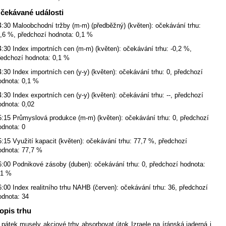
čekávané události
4:30 Maloobchodní tržby (m-m) (předběžný) (květen): očekávání trhu:
0,6 %, předchozí hodnota: 0,1 %
4:30 Index importních cen (m-m) (květen): očekávání trhu: -0,2 %,
ředchozí hodnota: 0,1 %
4:30 Index importních cen (y-y) (květen): očekávání trhu: 0, předchozí
odnota: 0,1 %
4:30 Index exportních cen (y-y) (květen): očekávání trhu: --, předchozí
odnota: 0,02
5:15 Průmyslová produkce (m-m) (květen): očekávání trhu: 0, předchozí
odnota: 0
5:15 Využití kapacit (květen): očekávání trhu: 77,7 %, předchozí
odnota: 77,7 %
6:00 Podnikové zásoby (duben): očekávání trhu: 0, předchozí hodnota:
,1 %
6:00 Index realitního trhu NAHB (červen): očekávání trhu: 36, předchozí
odnota: 34
opis trhu
 pátek musely akciové trhy absorbovat útok Izraele na íránská jaderná i