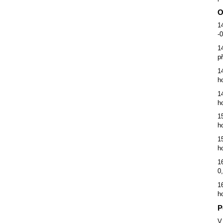
O
1
-
1
p
1
h
1
h
1
h
1
h
1
0
1
h
P
V