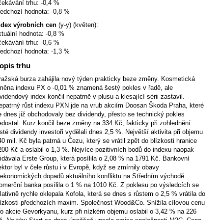
čekávání trhu: -0,4 %
ředchozí hodnota: -0,8 %
ndex výrobních cen
(y-y) (květen):
ktuální hodnota: -0,8 %
čekávání trhu: -0,6 %
ředchozí hodnota: -1,3 %
opis trhu
ražská burza zahájila nový týden prakticky beze změny. Kosmetická
měna indexu PX o -0,01 % znamená šestý pokles v řadě, ale
ividendový index končil nepatrně v plusu a klesající sérii zastavil.
epatrný růst indexu PXN jde na vrub akciím Doosan Škoda Praha, které
e dnes již obchodovaly bez dividendy, přesto se technický pokles
edostal. Kurz končil beze změny na 334 Kč, fakticky při zohlednění
isté dividendy investoři vydělali dnes 2,5 %. Největší aktivita při objemu
40 mil. Kč byla patrná u Čezu, který se vrátil zpět do blízkosti hranice
200 Kč a oslabil o 1,3 %. Nejvíce pozitivních bodů do indexu naopak
řidávala Erste Group, která posílila o 2,08 % na 1791 Kč. Bankovní
ektor byl v čele růstu i v Evropě, když se zmírnily obavy
 ekonomických dopadů aktuálního konfliktu na Středním východě.
omerční banka posílila o 1 % na 1010 Kč. Z poklesu po výsledcích se
elativně rychle oklepala Kofola, která se dnes s růstem o 2,5 % vrátila do
lízkosti předchozích maxim. Společnost Wood
&
Co. Snížila cílovou cenu
ro akcie Gevorkyanu, kurz při nízkém objemu oslabil o 3,42 % na 226