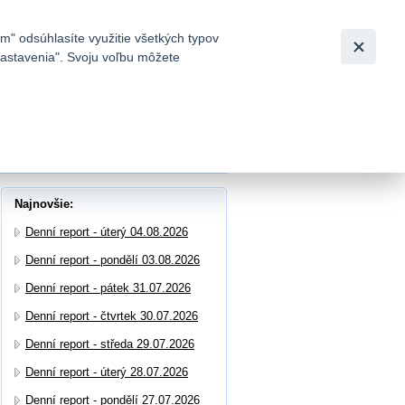
Slovensky
|
English
m" odsúhlasíte využitie všetkých typov
 nastavenia". Svoju voľbu môžete
h
Najnovšie:
Denní report - úterý 04.08.2026
Denní report - pondělí 03.08.2026
Denní report - pátek 31.07.2026
Denní report - čtvrtek 30.07.2026
Denní report - středa 29.07.2026
Denní report - úterý 28.07.2026
Denní report - pondělí 27.07.2026