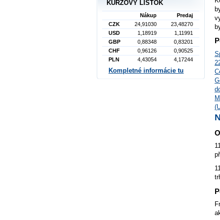
K
KURZOVÝ LÍSTOK
b
Nákup
Predaj
v
CZK
24,91030
23,48270
b
USD
1,18919
1,11991
P
GBP
0,88348
0,83201
CHF
0,96126
0,90525
S
PLN
4,43054
4,17244
2
Kompletné informácie tu
C
G
d
M
(
O
1
p
1
t
P
F
a