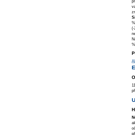
p
v
z
S
%
(
n
N
%
P
A
E
O
1
p
H
N
a
o
p