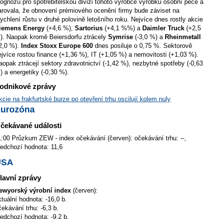
rognózu pro spotřebitelskou divizi tohoto výrobce výrobků osobní péče a
arovala, že obnovení prémiového ocenění firmy bude záviset na
rychlení růstu v druhé polovině letošního roku. Nejvíce dnes rostly akcie
iemens Energy
(+4,6 %),
Sartorius
(+4,1 %%) a
Daimler Truck
(+2,5
). Naopak kromě Beiersdorfu ztrácely
Symrise
(-3,0 %) a
Rheinmetall
-2,0 %).
Index Stoxx Europe 600
dnes posiluje o 0,75 %. Sektorově
ejvíce rostou finance (+1,36 %), IT (+1,05 %) a nemovitosti (+1,03 %).
aopak ztrácejí sektory zdravotnictví (-1,42 %), nezbytné spotřeby (-0,63
) a energetiky (-0,30 %).
odnikové zprávy
kcie na frakfurtské burze po otevření trhu oscilují kolem nuly
urozóna
čekávané události
1:00 Průzkum ZEW - index očekávání (červen): očekávání trhu: --,
ředchozí hodnota: 11,6
USA
lavní zprávy
ewyorský výrobní index
(červen):
ktuální hodnota: -16,0 b.
čekávání trhu: -6,3 b.
ředchozí hodnota: -9,2 b.