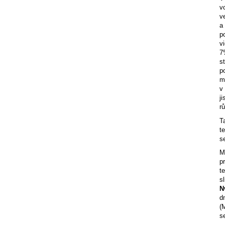
v
v
a
p
v
7
s
p
m
v
j
r
T
t
se
M
p
t
s
N
d
(
s
-