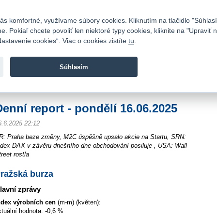
Kontakty
|
Cenník
|
Kariéra
|
Napíšte nám
|
Časté otázky
|
Bezpečnosť
s komfortné, využívame súbory cookies. Kliknutím na tlačidlo "Súhlasí
 Pokiaľ chcete povoliť len niektoré typy cookies, kliknite na "Upraviť
astavenie cookies“. Viac o cookies zistíte
tu
.
Fio banka sa zameriava na poskytovanie bežných bankovýc
služieb bez poplatkov a investícií do cenných papierov.
Súhlasím
vod
>
Spravodajstvo
>
Súhrn z trhov
>
Denní report - pondělí 16.06.2025
Denní report - pondělí 16.06.2025
6.6.2025 22:12
R: Praha beze změny, M2C úspěšně upsalo akcie na Startu, SRN:
ndex DAX v závěru dnešního dne obchodování posiluje , USA: Wall
reet rostla
ražská burza
lavní zprávy
ndex výrobních cen
(m-m) (květen):
ktuální hodnota: -0,6 %