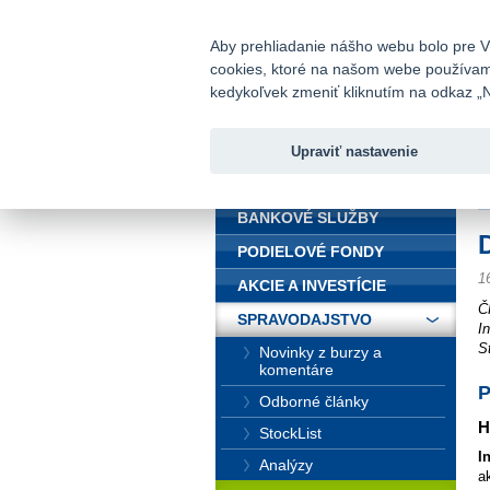
fio@fio.sk
Infomail:
Aby prehliadanie nášho webu bolo pre Vá
cookies, ktoré na našom webe používame.
Fio banka
kedykoľvek zmeniť kliknutím na odkaz „N
Upraviť nastavenie
ÚVOD
Ú
BANKOVÉ SLUŽBY
PODIELOVÉ FONDY
1
AKCIE A INVESTÍCIE
Č
SPRAVODAJSTVO
I
St
Novinky z burzy a
komentáre
P
Odborné články
H
StockList
I
Analýzy
a