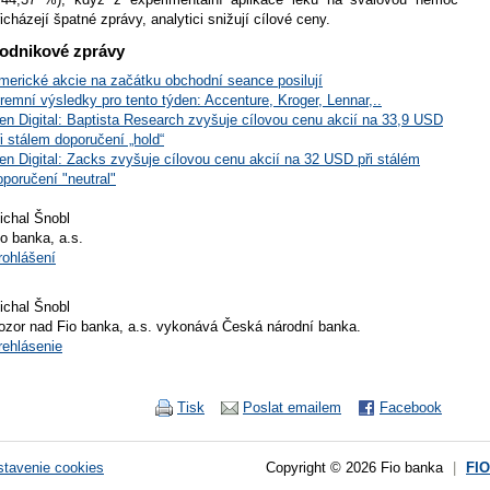
řicházejí špatné zprávy, analytici snižují cílové ceny.
odnikové zprávy
merické akcie na začátku obchodní seance posilují
iremní výsledky pro tento týden: Accenture, Kroger, Lennar,..
en Digital: Baptista Research zvyšuje cílovou cenu akcií na 33,9 USD
ři stálem doporučení „hold“
en Digital: Zacks zvyšuje cílovou cenu akcií na 32 USD při stálém
oporučení "neutral"
ichal Šnobl
io banka, a.s.
rohlášení
ichal Šnobl
ozor nad Fio banka, a.s. vykonává Česká národní banka.
rehlásenie
Tisk
Poslat emailem
Facebook
tavenie cookies
Copyright © 2026 Fio banka
|
FI