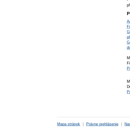
p
P
A
F
G
p
G
d
M
F
P
M
D
P
Mapa stránok
|
Právne prehlásenie
|
Nas