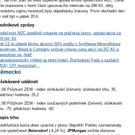
č. Na trhu Start se dnes úspěšně upsala emise společnosti M2C. Cena
yla stanovena v horní části upisovacího intervalu na 280 Kč, díky
ysokému zájmu investorů byly objednávky kráceny. První obchodní den
y měl být v pátek 20.6.
odnikové zprávy
polečnost M2C úspěšně vstupuje na pražskou burzu, upsala akcie za
24 mil. Kč
olt CZ je údajně blízko akvizici 50% podílu v Synthesia Nitrocellulose
evorkyan: Wood & Company snižuje cílovou cenu akcií na 257 Kč a
oporučení na „hold“
akroekonomický výhled na tento týden: Rozhodnutí Fedu o sazbách
USA), CPI (eurozóna),..
Německo
čekávané události
1:00 Průzkum ZEW - index očekávání (červen): očekávání trhu: 35,
ředchozí hodnota: 25,2
1:00 Průzkum ZEW - index současných podmínek (červen): očekávání
rhu: -75, předchozí hodnota: -82
opis trhu
rankfurtská burza dnes uzavírá v plusu.
Největší Pokles zaznamenaly
kcie společnosti
Beiersdorf
(-4,24 %).
JPMorgan
snížila růstovou