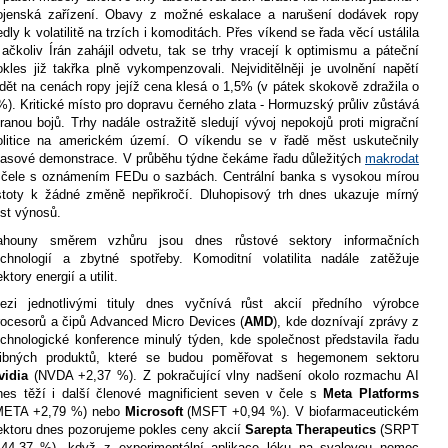
ojenská zařízení. Obavy z možné eskalace a narušení dodávek ropy
edly k volatilitě na trzích i komoditách. Přes víkend se řada věcí ustálila
 ačkoliv Írán zahájil odvetu, tak se trhy vracejí k optimismu a páteční
okles již takřka plně vykompenzovali. Nejviditělněji je uvolnění napětí
idět na cenách ropy jejíž cena klesá o 1,5% (v pátek skokově zdražila o
%). Kritické místo pro dopravu černého zlata - Hormuzský průliv zůstává
tranou bojů. Trhy nadále ostražitě sledují vývoj nepokojů proti migrační
olitice na americkém území. O víkendu se v řadě měst uskutečnily
asové demonstrace. V průběhu týdne čekáme řadu důležitých
makrodat
 čele s oznámením FEDu o sazbách. Centrální banka s vysokou mírou
istoty k žádné změně nepřikročí. Dluhopisový trh dnes ukazuje mírný
ůst výnosů.
ahouny směrem vzhůru jsou dnes růstové sektory informačních
echnologií a zbytné spotřeby. Komoditní volatilita nadále zatěžuje
ktory energií a utilit.
ezi jednotlivými tituly dnes vyčnívá růst akcií předního výrobce
rocesorů a čipů Advanced Micro Devices (
AMD
), kde doznívají zprávy z
echnologické konference minulý týden, kde společnost představila řadu
libných produktů, které se budou poměřovat s hegemonem sektoru
vidia
(NVDA +2,37 %). Z pokračující vlny nadšení okolo rozmachu AI
nes těží i další členové magnificient seven v čele s
Meta Platforms
META +2,79 %) nebo
Microsoft
(MSFT +0,94 %). V biofarmaceutickém
ektoru dnes pozorujeme pokles ceny akcií
Sarepta Therapeutics
(SRPT
 44,37 %), když z experimentální aplikace léku na svalovou nemoc