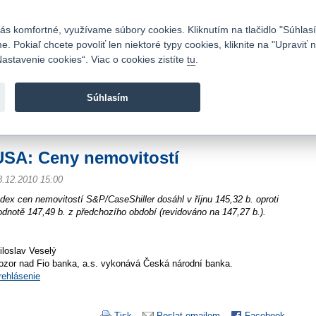
Kontakty
|
Cenník
|
Kariéra
|
Napíšte nám
|
Časté otázky
|
Bezpečnosť
s komfortné, využívame súbory cookies. Kliknutím na tlačidlo "Súhlasí
 Pokiaľ chcete povoliť len niektoré typy cookies, kliknite na "Upraviť
astavenie cookies“. Viac o cookies zistíte
tu
.
Fio banka sa zameriava na poskytovanie bežných bankovýc
služieb bez poplatkov a investícií do cenných papierov.
Súhlasím
vod
>
Spravodajstvo
>
Novinky z burzy a komentáre
>
USA: Ceny nemovitostí
USA: Ceny nemovitostí
8.12.2010 15:00
ndex cen nemovitostí S&P/CaseShiller dosáhl v říjnu 145,32 b. oproti
odnotě 147,49 b. z předchozího období (revidováno na 147,27 b.).
iloslav Veselý
ozor nad Fio banka, a.s. vykonává Česká národní banka.
rehlásenie
Tisk
Poslat emailem
Facebook