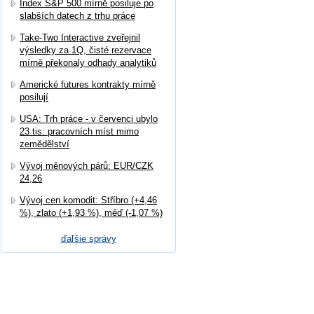
Index S&P 500 mírně posiluje po
slabších datech z trhu práce
Take-Two Interactive zveřejnil
výsledky za 1Q, čisté rezervace
mírně překonaly odhady analytiků
Americké futures kontrakty mírně
posilují
USA: Trh práce - v červenci ubylo
23 tis. pracovních míst mimo
zemědělství
Vývoj měnových párů: EUR/CZK
24,26
Vývoj cen komodit: Stříbro (+4,46
%), zlato (+1,93 %), měď (-1,07 %)
ďaľšie správy