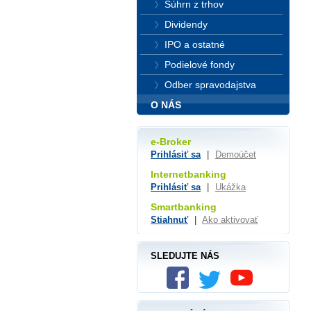
Súhrn z trhov
Dividendy
IPO a ostatné
Podielové fondy
Odber spravodajstva
O NÁS
e-Broker
Prihlásiť sa
|
Demoúčet
Internetbanking
Prihlásiť sa
|
Ukážka
Smartbanking
Stiahnuť
|
Ako aktivovať
SLEDUJTE NÁS