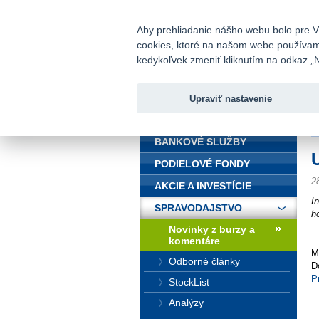
fio@fio.sk
Infomail:
Aby prehliadanie nášho webu bolo pre Vá
cookies, ktoré na našom webe používame.
Fio banka
kedykoľvek zmeniť kliknutím na odkaz „N
Upraviť nastavenie
ÚVOD
Ú
BANKOVÉ SLUŽBY
PODIELOVÉ FONDY
2
AKCIE A INVESTÍCIE
I
SPRAVODAJSTVO
h
Novinky z burzy a
komentáre
M
Odborné články
D
P
StockList
Analýzy