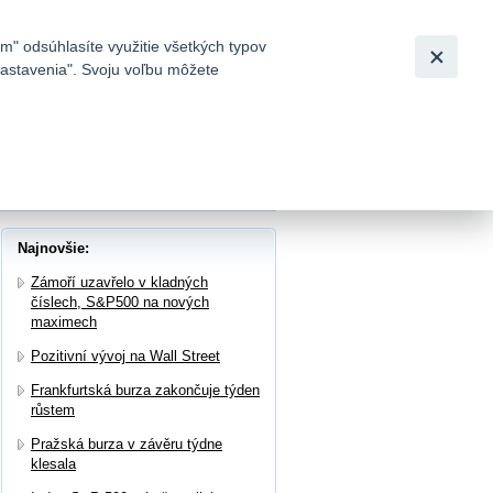
Slovensky
|
English
m" odsúhlasíte využitie všetkých typov
 nastavenia". Svoju voľbu môžete
h
Najnovšie:
Zámoří uzavřelo v kladných
číslech, S&P500 na nových
maximech
Pozitivní vývoj na Wall Street
Frankfurtská burza zakončuje týden
růstem
Pražská burza v závěru týdne
klesala