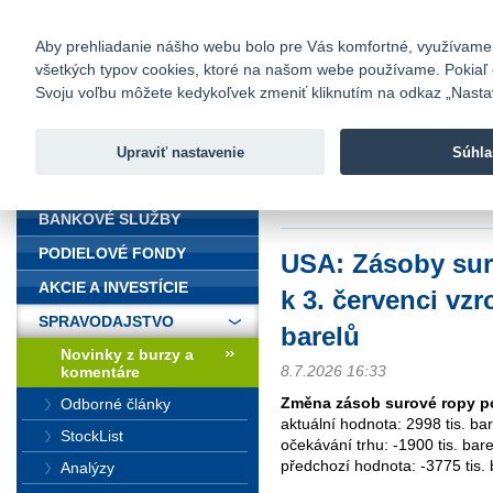
fio@fio.sk
Infomail:
Kontakty
|
Cenník
|
Kariéra
|
N
Aby prehliadanie nášho webu bolo pre Vás komfortné, využívame sú
všetkých typov cookies, ktoré na našom webe používame. Pokiaľ chc
Fio banka
Svoju voľbu môžete kedykoľvek zmeniť kliknutím na odkaz „Nastave
Fio banka 
služieb bez
Upraviť nastavenie
Súhla
ÚVOD
Úvod
>
Spravodajstvo
>
Novinky z
barelů
BANKOVÉ SLUŽBY
PODIELOVÉ FONDY
USA: Zásoby sur
AKCIE A INVESTÍCIE
k 3. červenci vzro
SPRAVODAJSTVO
barelů
Novinky z burzy a
8.7.2026 16:33
komentáre
Změna zásob surové ropy p
Odborné články
aktuální hodnota: 2998 tis. ba
StockList
očekávání trhu: -1900 tis. bare
předchozí hodnota: -3775 tis. 
Analýzy