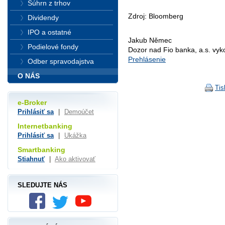
Súhrn z trhov
Zdroj: Bloomberg
Dividendy
IPO a ostatné
Jakub Němec
Podielové fondy
Dozor nad Fio banka, a.s. vy
Prehlásenie
Odber spravodajstva
O NÁS
Tis
e-Broker
Prihlásiť sa
|
Demoúčet
Internetbanking
Prihlásiť sa
|
Ukážka
Smartbanking
Stiahnuť
|
Ako aktivovať
SLEDUJTE NÁS