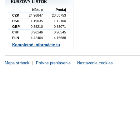
KURZOVÝ LÍSTOK
Nákup
Predaj
CZK
24,96847
23,53753
USD
1,19035
1,12100
GBP
0,88210
0,83071
CHF
0,96146
0,90545
PLN
4,42464
4,16688
Kompletné informácie tu
Mapa stránok
|
Právne prehlásenie
|
Nastavenie cookies