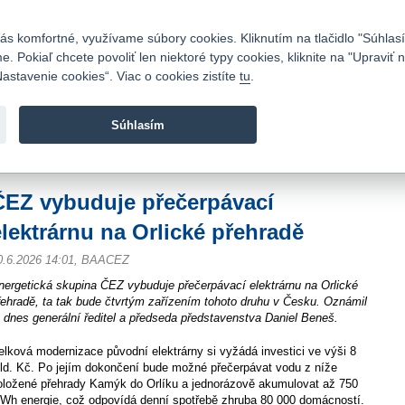
Kontakty
|
Cenník
|
Kariéra
|
Napíšte nám
|
Časté otázky
|
Bezpečnosť
s komfortné, využívame súbory cookies. Kliknutím na tlačidlo "Súhlasí
 Pokiaľ chcete povoliť len niektoré typy cookies, kliknite na "Upraviť
astavenie cookies“. Viac o cookies zistíte
tu
.
Fio banka sa zameriava na poskytovanie bežných bankovýc
služieb bez poplatkov a investícií do cenných papierov.
Súhlasím
vod
>
Spravodajstvo
>
Novinky z burzy a komentáre
>
ČEZ vybuduje přečerpávací
ČEZ vybuduje přečerpávací
elektrárnu na Orlické přehradě
0.6.2026 14:01, BAACEZ
nergetická skupina ČEZ vybuduje přečerpávací elektrárnu na Orlické
řehradě, ta tak bude čtvrtým zařízením tohoto druhu v Česku. Oznámil
o dnes generální ředitel a předseda představenstva Daniel Beneš.
elková modernizace původní elektrárny si vyžádá investici ve výši 8
ld. Kč. Po jejím dokončení bude možné přečerpávat vodu z níže
oložené přehrady Kamýk do Orlíku a jednorázově akumulovat až 750
Wh energie, což odpovídá denní spotřebě zhruba 80 000 domácností.