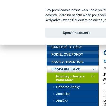
fio@fio.sk
Infomail:
Aby prehliadanie nášho webu bolo pre Vá
cookies, ktoré na našom webe používame.
Fio banka
kedykoľvek zmeniť kliknutím na odkaz „N
Upraviť nastavenie
ÚVOD
Ú
BANKOVÉ SLUŽBY
PODIELOVÉ FONDY
AKCIE A INVESTÍCIE
1
SPRAVODAJSTVO
E
Novinky z burzy a
p
komentáre
t
Odborné články
C
StockList
m
Analýzy
p
M