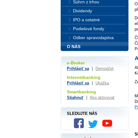
Súhrn z trhov
O
p
Dividendy
D
IPO a ostatné
e
Podielové fondy
p
Odber spravodajstva
Č
Č
O NÁS
P
A
e-Broker
A
Prihlásiť sa
|
Demoúčet
K
Internetbanking
Z
Prihlásiť sa
|
Ukážka
Smartbanking
M
Stiahnuť
|
Ako aktivovať
D
P
SLEDUJTE NÁS
S