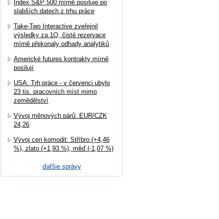
Index S&P 500 mírně posiluje po
slabších datech z trhu práce
Take-Two Interactive zveřejnil
výsledky za 1Q, čisté rezervace
mírně překonaly odhady analytiků
Americké futures kontrakty mírně
posilují
USA: Trh práce - v červenci ubylo
23 tis. pracovních míst mimo
zemědělství
Vývoj měnových párů: EUR/CZK
24,26
Vývoj cen komodit: Stříbro (+4,46
%), zlato (+1,93 %), měď (-1,07 %)
ďaľšie správy