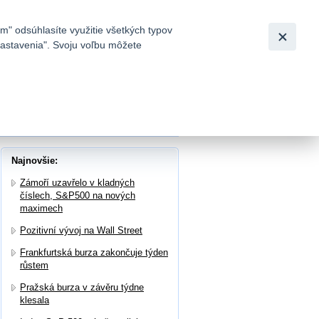
Slovensky
|
English
m" odsúhlasíte využitie všetkých typov
 nastavenia". Svoju voľbu môžete
h
 elektrárnu na Orlické přehradě
Najnovšie:
Zámoří uzavřelo v kladných
číslech, S&P500 na nových
maximech
Pozitivní vývoj na Wall Street
Frankfurtská burza zakončuje týden
růstem
Pražská burza v závěru týdne
klesala