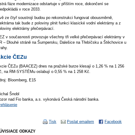
strá fáze modernizace odstartuje v příštím roce, dokončení se
ředpokládá v roce 2033.
vě ze čtyř soustrojí budou po rekonstrukci fungovat obousměrně,
lektrárna tak bude z poloviny plnit funkci klasické vodní elektrárny a z
oloviny elektrárny přečerpávací.
EZ v současnosti provozuje všechny tři velké přečerpávací elektrárny v
R – Dlouhé stráně na Šumpersku, Dalešice na Třebíčsku a Štěchovice u
rahy.
kcie ČEZu
kcie ČEZu (BAACEZ) dnes na pražské burze klesají o 1,26 % na 1 256
č, na RM-SYSTÉMu oslabují o 0,55 % na 1 258 Kč.
droj: Bloomberg, E15
ichal Šnobl
ozor nad Fio banka, a.s. vykonává Česká národní banka.
rehlásenie
Tisk
Poslat emailem
Facebook
ÚVISIACE ODKAZY