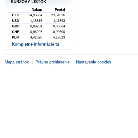
KURZOVÝ LÍSTOK
Nákup
Predaj
CZK
24,93964
23,51036
USD
1,18816
1,11893
GBP
0,88204
0,83064
CHF
0,96206
0,90600
PLN
4,42820
4,17023
Kompletné informácie tu
Mapa stránok
|
Právne prehlásenie
|
Nastavenie cookies