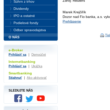
Zdroj: Reuters
Súhrn z trhov
Dividendy
Marek Krejčiřík
IPO a ostatné
Dozor nad Fio banka, a.s. vy
Prehlásenie
Podielové fondy
Odber spravodajstva
Tis
O NÁS
e-Broker
Prihlásiť sa
|
Demoúčet
Internetbanking
Prihlásiť sa
|
Ukážka
Smartbanking
Stiahnuť
|
Ako aktivovať
SLEDUJTE NÁS