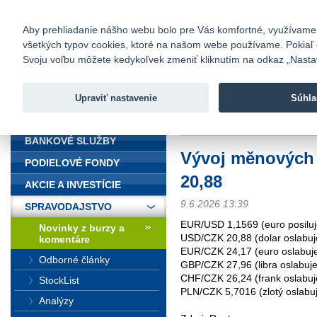
fio@fio.sk
Infomail:
Kontakty
|
Cenník
|
Kariéra
|
N
Aby prehliadanie nášho webu bolo pre Vás komfortné, využívame sú
všetkých typov cookies, ktoré na našom webe používame. Pokiaľ chc
Fio banka
Svoju voľbu môžete kedykoľvek zmeniť kliknutím na odkaz „Nastave
Fio banka 
služieb bez
Upraviť nastavenie
Súhla
ÚVOD
Úvod
>
Spravodajstvo
>
Novinky z
BANKOVÉ SLUŽBY
Vývoj měnových
PODIELOVÉ FONDY
20,88
AKCIE A INVESTÍCIE
9.6.2026 13:39
SPRAVODAJSTVO
EUR/USD 1,1569 (euro posiluj
Novinky z burzy a
USD/CZK 20,88 (dolar oslabuj
komentáre
EUR/CZK 24,17 (euro oslabuje
Odborné články
GBP/CZK 27,96 (libra oslabuje
CHF/CZK 26,24 (frank oslabuj
StockList
PLN/CZK 5,7016 (zlotý oslabu
Analýzy