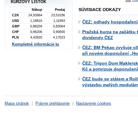
KURZOVÝ LÍSTOK
SÚVISIACE ODKAZY
Nákup
Predaj
CZK
24,93964
23,51036
USD
1,18816
1,11893
ČEZ: odhady hospodaření
GBP
0,88204
0,83064
Pražská burza na začátku t
CHF
0,96206
0,90600
dividendy ČEZ
PLN
4,42820
4,17023
Kompletné informácie tu
ČEZ: BM Pekao zvyšuje cí
při novém doporučení „Ho
ČEZ: Trigon Dom Maklerski
Kč a potvrzuje doporučení
ČEZ bude se státem a Roll
výstavbu malých modulárn
Mapa stránok
|
Právne prehlásenie
|
Nastavenie cookies