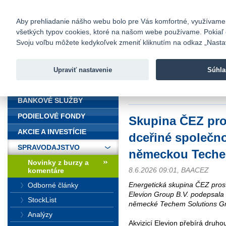
fio@fio.sk
Infomail:
Kontakty
|
Cenník
|
Kariéra
|
N
Aby prehliadanie nášho webu bolo pre Vás komfortné, využívame sú
všetkých typov cookies, ktoré na našom webe používame. Pokiaľ chc
Fio banka
Svoju voľbu môžete kedykoľvek zmeniť kliknutím na odkaz „Nastave
Fio banka 
služieb bez
Upraviť nastavenie
Súhla
ÚVOD
Úvod
>
Spravodajstvo
>
Novinky z
německou Techem Solutions
BANKOVÉ SLUŽBY
PODIELOVÉ FONDY
Skupina ČEZ pro
AKCIE A INVESTÍCIE
dceřiné společno
SPRAVODAJSTVO
německou Teche
Novinky z burzy a
8.6.2026 09:01, BAACEZ
komentáre
Energetická skupina ČEZ prost
Odborné články
Elevion Group B.V. podepsala
StockList
německé Techem Solutions 
Analýzy
Akvizicí Elevion přebírá druhou