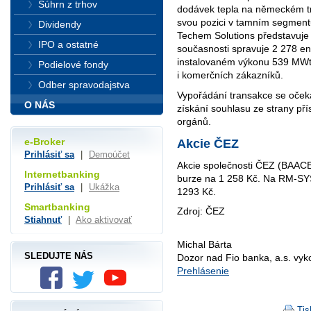
Súhrn z trhov
dodávek tepla na německém t
svou pozici v tamním segment
Dividendy
Techem Solutions představuje 
IPO a ostatné
současnosti spravuje 2 278 en
instalovaném výkonu 539 MWt 
Podielové fondy
i komerčních zákazníků.
Odber spravodajstva
Vypořádání transakce se oček
O NÁS
získání souhlasu ze strany př
orgánů.
e-Broker
Akcie ČEZ
Prihlásiť sa
|
Demoúčet
Akcie společnosti ČEZ (BAACE
Internetbanking
burze na 1 258 Kč. Na RM-SY
Prihlásiť sa
|
Ukážka
1293 Kč.
Smartbanking
Zdroj: ČEZ
Stiahnuť
|
Ako aktivovať
Michal Bárta
SLEDUJTE NÁS
Dozor nad Fio banka, a.s. vy
Prehlásenie
Tis