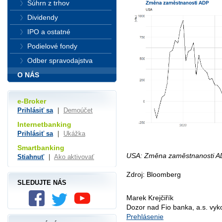
Súhrn z trhov
Dividendy
IPO a ostatné
Podielové fondy
Odber spravodajstva
O NÁS
e-Broker
Prihlásiť sa
|
Demoúčet
Internetbanking
Prihlásiť sa
|
Ukážka
Smartbanking
USA: Změna zaměstnanosti 
Stiahnuť
|
Ako aktivovať
Zdroj: Bloomberg
SLEDUJTE NÁS
Marek Krejčiřík
Dozor nad Fio banka, a.s. vy
Prehlásenie