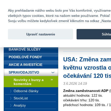
fio@fio.sk
Infomail:
Kontakty
|
Cenník
|
Kariéra
|
N
Aby prehliadanie nášho webu bolo pre Vás komfortné, využívame sú
všetkých typov cookies, ktoré na našom webe používame. Pokiaľ chc
Fio banka
Svoju voľbu môžete kedykoľvek zmeniť kliknutím na odkaz „Nastave
Fio banka 
služieb bez
Upraviť nastavenie
Súhla
ÚVOD
Úvod
>
Spravodajstvo
>
Novinky z
očekávání 120 tis.
BANKOVÉ SLUŽBY
PODIELOVÉ FONDY
USA: Změna zam
AKCIE A INVESTÍCIE
květnu vzrostla o
SPRAVODAJSTVO
očekávání 120 tis
Novinky z burzy a
3.6.2026 14:19
komentáre
Změna zaměstnanosti ADP
(
Odborné články
aktuální hodnota: 122 tis.
StockList
očekávání trhu: 120 tis.
předchozí hodnota: 109 tis. / 1
Analýzy