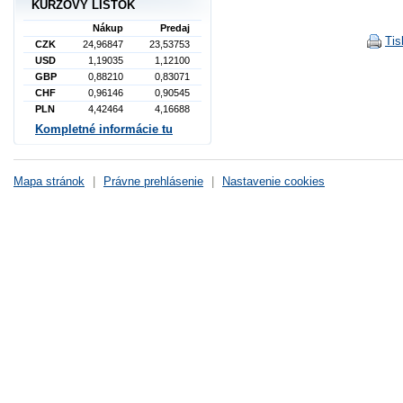
KURZOVÝ LÍSTOK
Nákup
Predaj
Tis
CZK
24,96847
23,53753
USD
1,19035
1,12100
GBP
0,88210
0,83071
CHF
0,96146
0,90545
PLN
4,42464
4,16688
Kompletné informácie tu
Mapa stránok
|
Právne prehlásenie
|
Nastavenie cookies