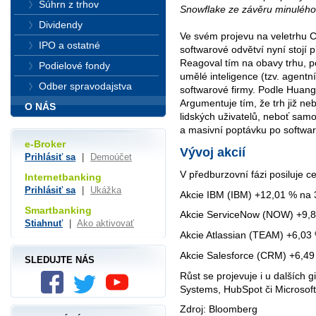
Súhrn z trhov
Snowflake ze závěru minulého
Dividendy
Ve svém projevu na veletrhu 
IPO a ostatné
softwarové odvětví nyní stojí 
Reagoval tím na obavy trhu, 
Podielové fondy
umělé inteligence (tzv. agentní
Odber spravodajstva
softwarové firmy. Podle Huang
Argumentuje tím, že trh již 
O NÁS
lidských uživatelů, neboť sam
a masivní poptávku po softwar
e-Broker
Vývoj akcií
Prihlásiť sa
|
Demoúčet
V předburzovní fázi posiluje ce
Internetbanking
Prihlásiť sa
|
Ukážka
Akcie IBM (IBM) +12,01 % na
Smartbanking
Akcie ServiceNow (NOW) +9,
Stiahnuť
|
Ako aktivovať
Akcie Atlassian (TEAM) +6,03
Akcie Salesforce (CRM) +6,4
SLEDUJTE NÁS
Růst se projevuje i u dalších
Systems, HubSpot či Microsoft
Zdroj: Bloomberg