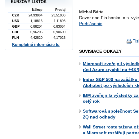
KURZOVÝ LÍSTOK
Nákup
Predaj
Michal Bárta
CZK
24,93964
23,51036
Dozor nad Fio banka, a.s. vy
USD
1,18816
1,11893
Prehlásenie
GBP
0,88204
0,83064
CHF
0,96206
0,90600
PLN
4,42820
4,17023
Tis
Kompletné informácie tu
SÚVISIACE ODKAZY
Microsoft zveřejnil výsle
růst Azure zrychlil na +43
Index S&P 500 na začátku
Alphabet po výsledcích kle
IBM zveřejnila výsledky za
celý rok
Softwarová společnost Se
2Q nad odhady
Wall Street roste tažena 
a Microsoft rozšiřují partn