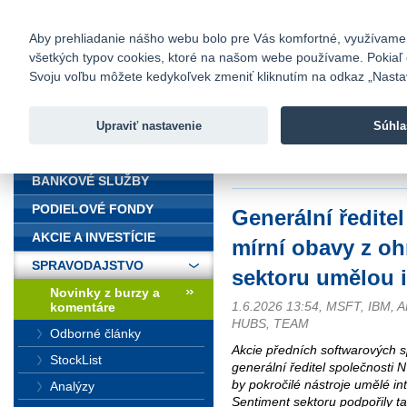
fio@fio.sk
Infomail:
Kontakty
|
Cenník
|
Kariéra
|
N
Aby prehliadanie nášho webu bolo pre Vás komfortné, využívame sú
všetkých typov cookies, ktoré na našom webe používame. Pokiaľ chc
Fio banka
Svoju voľbu môžete kedykoľvek zmeniť kliknutím na odkaz „Nastave
Fio banka 
služieb bez
Upraviť nastavenie
Súhla
ÚVOD
Úvod
>
Spravodajstvo
>
Novinky z
softwarového sektoru umělou inte
BANKOVÉ SLUŽBY
PODIELOVÉ FONDY
Generální ředite
AKCIE A INVESTÍCIE
mírní obavy z o
SPRAVODAJSTVO
sektoru umělou i
Novinky z burzy a
1.6.2026 13:54, MSFT, IBM,
komentáre
HUBS, TEAM
Odborné články
Akcie předních softwarových sp
StockList
generální ředitel společnosti
by pokročilé nástroje umělé int
Analýzy
Sentiment sektoru podpořily ta