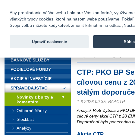
fio@fio.sk
Infomail:
Kontakty
|
Cenník
|
Kariéra
|
N
Aby prehliadanie nášho webu bolo pre Vás komfortné, využívame sú
všetkých typov cookies, ktoré na našom webe používame. Pokiaľ chc
Fio banka
Svoju voľbu môžete kedykoľvek zmeniť kliknutím na odkaz „Nastave
Fio banka 
služieb bez
Upraviť nastavenie
Súhla
ÚVOD
Úvod
>
Spravodajstvo
>
Novinky z
stálým doporučením „Buy“
BANKOVÉ SLUŽBY
PODIELOVÉ FONDY
CTP: PKO BP Sec
AKCIE A INVESTÍCIE
cílovou cenu z 
SPRAVODAJSTVO
stálým doporuč
Novinky z burzy a
1.6.2026 09:35, BAACTP
komentáre
Analytik Piotr Zybala z PKO BP
Odborné články
cílové ceny akcií CTP z 20 EU
StockList
Doporučení bylo ponecháno na
Analýzy
Akcie CTP