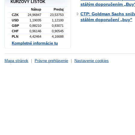
KURZOVÝ LÍSTOK
stálým doporučením „Buy
Nákup
Predaj
CTP: Goldman Sachs snižu
CZK
24,96847
23,53753
stálém doporučení „buy“
USD
1,19035
1,12100
GBP
0,88210
0,83071
CHF
0,96146
0,90545
PLN
4,42464
4,16688
Kompletné informácie tu
Mapa stránok
|
Právne prehlásenie
|
Nastavenie cookies