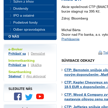
Súhrn z trhov
Akcie společnosti CTP (BAAC
Dividendy
burze stagnují na 395 Kč.
IPO a ostatné
Zdroj: Bloomberg
Podielové fondy
Odber spravodajstva
Michal Bárta
Dozor nad Fio banka, a.s. vy
O NÁS
Prehlásenie
e-Broker
Tis
Prihlásiť sa
|
Demoúčet
SÚVISIACE ODKAZY
Internetbanking
Prihlásiť sa
|
Ukážka
CTP: Bernstein snižuje cí
Smartbanking
novým doporučením „Mark
Stiahnuť
|
Ako aktivovať
CTP: Kepler Cheuvreux sni
18,5 EUR s doporučením 
SLEDUJTE NÁS
CTP: Wood & Company zvy
nastavuje cílovou cenu na
CTP: Jefferies snižuje cí