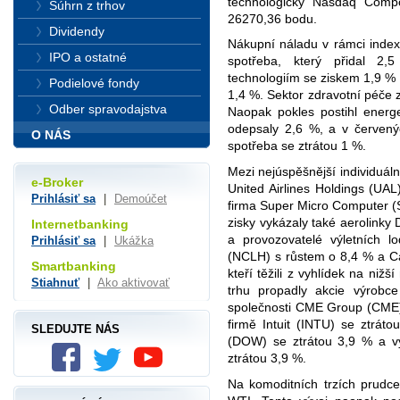
technologický Nasdaq Compo
Súhrn z trhov
26270,36 bodu.
Dividendy
Nákupní náladu v rámci index
IPO a ostatné
spotřeba, který přidal 2,
technologiím se ziskem 1,9 % a
Podielové fondy
1,4 %. Sektor zdravotní péče 
Odber spravodajstva
Naopak pokles postihl energeti
odepsaly 2,6 %, a v červený
O NÁS
spotřeba se ztrátou 1 %.
Mezi nejúspěšnější individuáln
e-Broker
United Airlines Holdings (UA
Prihlásiť sa
|
Demoúčet
firma Super Micro Computer (S
zisky vykázaly také aerolinky 
Internetbanking
a provozovatelé výletních l
Prihlásiť sa
|
Ukážka
(NCLH) s růstem o 8,4 % a Ca
Smartbanking
kteří těžili z vyhlídek na niž
Stiahnuť
|
Ako aktivovať
trhu propadly akcie výrob
společnosti CME Group (CME) 
firmě Intuit (INTU) se ztrá
SLEDUJTE NÁS
(DOW) se ztrátou 3,9 % a vý
ztrátou 3,9 %.
Na komoditních trzích prudce