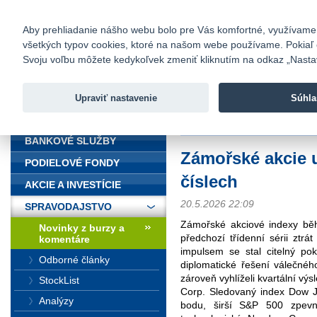
fio@fio.sk
Infomail:
Kontakty
|
Cenník
|
Kariéra
|
N
Aby prehliadanie nášho webu bolo pre Vás komfortné, využívame sú
všetkých typov cookies, ktoré na našom webe používame. Pokiaľ chc
Fio banka
Svoju voľbu môžete kedykoľvek zmeniť kliknutím na odkaz „Nastave
Fio banka 
služieb bez
Upraviť nastavenie
Súhla
ÚVOD
Úvod
>
Spravodajstvo
>
Novinky z
BANKOVÉ SLUŽBY
Zámořské akcie u
PODIELOVÉ FONDY
číslech
AKCIE A INVESTÍCIE
20.5.2026 22:09
SPRAVODAJSTVO
Zámořské akciové indexy bě
Novinky z burzy a
předchozí třídenní sérii ztrá
komentáre
impulsem se stal citelný po
Odborné články
diplomatické řešení válečného
zároveň vyhlíželi kvartální vý
StockList
Corp. Sledovaný index Dow J
Analýzy
bodu, širší S&P 500 zpev