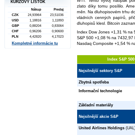
WTI. Tento vývoj naopak po
KURZOVÝ LÍSTOK
zlato díky tomu posílilo. Amer
Nákup
Predaj
měn. Na dluhopisovém trhu do
CZK
24,93964
23,51036
vládních cenných papírů, při
USD
1,18816
1,11893
dluhopisů klesl. Bitcoin zazna
GBP
0,88204
0,83064
CHF
0,96206
0,90600
Index Dow Jones +1,31 % na 
PLN
4,42820
4,17023
S&P 500 +1,08 % na 7432,97 
Nasdaq Composite +1,54 % na
Kompletné informácie tu
Index S&P 500 
Nejsilnější sektory S&P
Zbytná spotřeba
Informační technologie
Základní materiály
Nejsilnější akcie S&P
United Airlines Holdings
(UAL