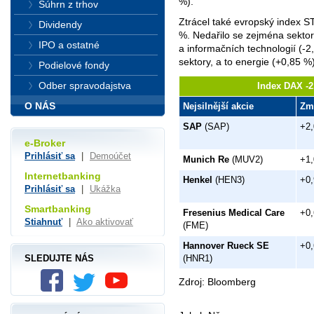
%).
Súhrn z trhov
Ztrácel také evropský index 
Dividendy
%. Nedařilo se zejména sektorů
IPO a ostatné
a informačních technologií (-
sektory, a to energie (+0,85 
Podielové fondy
Odber spravodajstva
Index DAX -2
O NÁS
Nejsilnější akcie
Zm
SAP
(SAP)
+2
e-Broker
Prihlásiť sa
|
Demoúčet
Munich Re
(MUV2)
+1
Internetbanking
Henkel
(HEN3)
+0
Prihlásiť sa
|
Ukážka
Smartbanking
Fresenius Medical Care
+0
Stiahnuť
|
Ako aktivovať
(FME)
Hannover Rueck SE
+0
SLEDUJTE NÁS
(HNR1)
Zdroj: Bloomberg