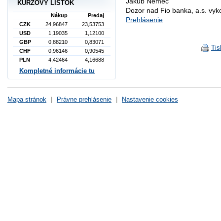
Jakub Němec
KURZOVÝ LÍSTOK
Dozor nad Fio banka, a.s. vy
Nákup
Predaj
Prehlásenie
CZK
24,96847
23,53753
USD
1,19035
1,12100
GBP
0,88210
0,83071
Tis
CHF
0,96146
0,90545
PLN
4,42464
4,16688
Kompletné informácie tu
Mapa stránok
|
Právne prehlásenie
|
Nastavenie cookies