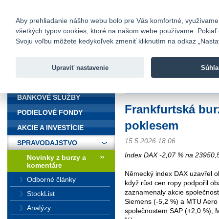
fio@fio.sk
Infomail:
Kontakty
|
Cenník
|
Kariéra
|
N
Aby prehliadanie nášho webu bolo pre Vás komfortné, využívame sú
všetkých typov cookies, ktoré na našom webe používame. Pokiaľ chc
Fio banka
Svoju voľbu môžete kedykoľvek zmeniť kliknutím na odkaz „Nastave
Fio banka 
služieb bez
Upraviť nastavenie
Súhla
ÚVOD
Úvod
>
Spravodajstvo
>
Novinky z
BANKOVÉ SLUŽBY
Frankfurtská bur
PODIELOVÉ FONDY
poklesem
AKCIE A INVESTÍCIE
15.5.2026 18:06
SPRAVODAJSTVO
Index DAX -2,07 % na 23950,5
Novinky z burzy a
komentáre
Německý index DAX uzavřel ob
Odborné články
když růst cen ropy podpořil oba
zaznamenaly akcie společnost
StockList
Siemens (-5,2 %) a MTU Aero 
Analýzy
společnostem SAP (+2,0 %), M