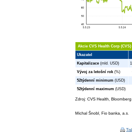
Akcie CVS Health Corp (CVS) 
Ukazatel
Kapitalizace
(mld. USD)
1
Vývoj za letošní rok
(%)
52týdenní minimum
(USD)
52týdenní maximum
(USD)
Zdroj: CVS Health, Bloomberg
Michal Šnobl, Fio banka, a.s.
Tis