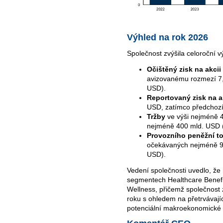
Výhled na rok 2026
Společnost zvýšila celoroční v
Očištěný zisk na akcii
avizovanému rozmezí 7,
USD).
Reportovaný zisk na a
USD, zatímco předchozí 
Tržby
ve výši nejméně 4
nejméně 400 mld. USD 
Provozního peněžní t
očekávaných nejméně 9,
USD).
Vedení společnosti uvedlo, že
segmentech Healthcare Benef
Wellness, přičemž společnost
roku s ohledem na přetrvávají
potenciální makroekonomické t