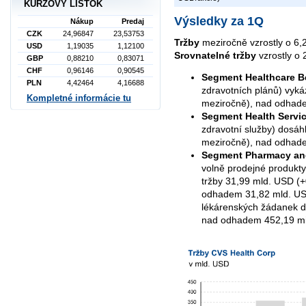
KURZOVÝ LÍSTOK
Výsledky za 1Q
Nákup
Predaj
CZK
24,96847
23,53753
Tržby
meziročně vzrostly o 6,
USD
1,19035
1,12100
Srovnatelné tržby
vzrostly o 
GBP
0,88210
0,83071
CHF
0,96146
0,90545
Segment Healthcare B
PLN
4,42464
4,16688
zdravotních plánů) vyká
Kompletné informácie tu
meziročně), nad odhad
Segment Health Servi
zdravotní služby) dosáh
meziročně), nad odhad
Segment Pharmacy an
volně prodejné produkty 
tržby 31,99 mld. USD (
odhadem 31,82 mld. US
lékárenských žádanek do
nad odhadem 452,19 mi