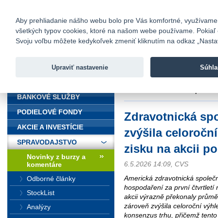
fio@fio.sk
Infomail:
Kontakty
|
Cenník
|
Kariéra
|
N
Aby prehliadanie nášho webu bolo pre Vás komfortné, využívame sú
všetkých typov cookies, ktoré na našom webe používame. Pokiaľ chc
Fio banka
Svoju voľbu môžete kedykoľvek zmeniť kliknutím na odkaz „Nastave
Fio banka 
služieb bez
Upraviť nastavenie
Súhla
ÚVOD
Úvod
>
Spravodajstvo
>
Novinky z
očištěného zisku na akcii po siln
BANKOVÉ SLUŽBY
PODIELOVÉ FONDY
Zdravotnická sp
AKCIE A INVESTÍCIE
zvýšila celoročn
SPRAVODAJSTVO
zisku na akcii p
Novinky z burzy a
6.5.2026 14:09, CVS
komentáre
Americká zdravotnická společn
Odborné články
hospodaření za první čtvrtletí 
StockList
akcii výrazně překonaly průmě
zároveň zvýšila celoroční výhl
Analýzy
konsenzus trhu, přičemž tent