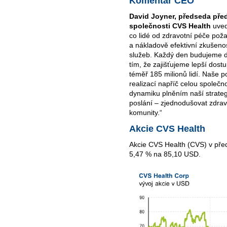
Komentář CEO
David Joyner
, předseda před
společnosti
CVS Health
uved
co lidé od zdravotní péče pož
a nákladově efektivní zkušeno
služeb. Každý den budujeme d
tím, že zajišťujeme lepší dost
téměř 185 milionů lidí. Naše p
realizací napříč celou společn
dynamiku plněním naší strat
poslání – zjednodušovat zdravot
komunity.“
Akcie CVS Health
Akcie CVS Health (CVS) v pře
5,47 % na 85,10 USD.