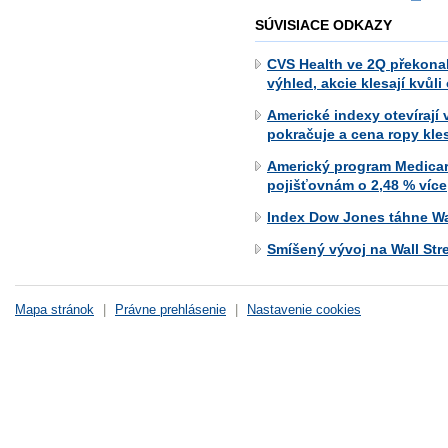
SÚVISIACE ODKAZY
CVS Health ve 2Q překonal
výhled, akcie klesají kvůl
Americké indexy otevírají
pokračuje a cena ropy kle
Americký program Medicar
pojišťovnám o 2,48 % více
Index Dow Jones táhne Wal
Smíšený vývoj na Wall Str
Mapa stránok
|
Právne prehlásenie
|
Nastavenie cookies