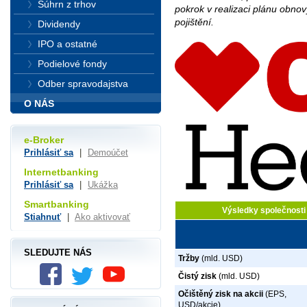
Súhrn z trhov
pokrok v realizaci plánu obno
pojištění.
Dividendy
IPO a ostatné
Podielové fondy
Odber spravodajstva
O NÁS
e-Broker
Prihlásiť sa
|
Demoúčet
Internetbanking
Prihlásiť sa
|
Ukážka
Smartbanking
Výsledky společnosti
Stiahnuť
|
Ako aktivovať
SLEDUJTE NÁS
Tržby
(mld. USD)
Čistý zisk
(mld. USD)
Očištěný zisk na akcii
(EPS,
USD/akcie)